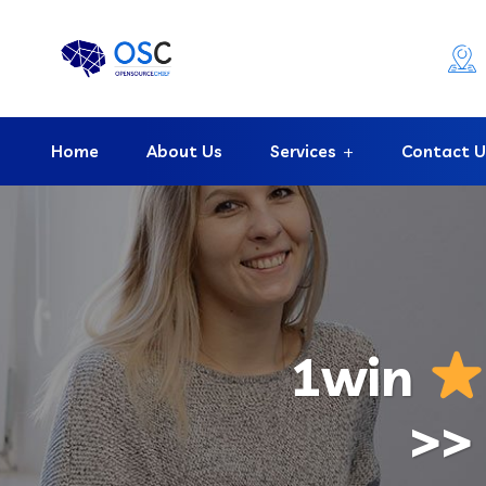
Home
About Us
Services
Contact U
1win
>>