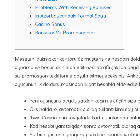
Problems With Receiving Bonuses
In Azərbaycandakı Formal Saytı
Casino Bonus
Bonuslar Və Promosyonlar
Məsələn, bukmeker kontoru öz müştərisinə hesabın dold
oynama və bonusların əldə edilməsi ətraflı şəkildə qeyd
siz promosyon təkliflərinə qoşula bilməyəcəksiniz. Anketi
oyununun ilk doldurulmasından ikiqat hesabla əldə edilə b
Yeni oyunçunu qeydiyyatdan keçirmək üçün sizə e
Əks halda, o, avtomatik olaraq tullantı kimi say o
1win Casino-nun fövqəladə kart oyunlarında onlarla
Kod hesabı yaratdıqdan sonra avtomatik olaraq akt
Siz bu oyunları oynayaraq bəxtinizi sınaya və ibtid