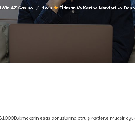
1Win AZ Casino
1win
Ei̇dman Və Kazino Mərcləri >> Dep
 $1000
Bukmekerin əsas bonuslarına ötrü şirkətlərlə müasir oyun