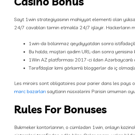
Casino Bonus
Sayt 1win strategiyasının mahiyyət elementi olan yüksək m
24/7 cavabları təmin etməklə 24/7 işləyir. Hackerların mə
1win-də bölünməz qeydiyyatdan sonra istifadəçilə
Bu halda, müştəri qədim URL-dən sonra yenisinə k
1Win AZ platforması 2017-ci ildən Azərbaycanlı a
Tərəfdaşlar kimi görkəmli bloggerlər də iç olmaqla
Les miroirs sont obligatoires pour parier dans les pays 
mərc bazarları
saytların nüsxələrini Parisin ümumən oyu
Rules For Bonuses
Bukmeker kontorlarının, o cümlədən 1win, onlayn kazinolar