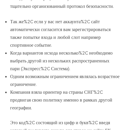
тщательно организованный протокол безопасности.
Так же%2C если у вас нет аккаунта%2C сайт
автоматически согласится вам зарегистрироваться
также попытке входа и любой слот например
спортивное событие.
Когда вариантов исхода несколько%2C необходимо
выбрать другой из нескольких распространенных
пари (Экспресс%2C Система).
Одним возможным ограничением являлась возрастное
ограничение.
Компания взяла ориентир на страны СНГ%2C
продвигая свою политику именно в рамках другой
географии.
Это код%2C состоящий из цифр и букв%2C введя