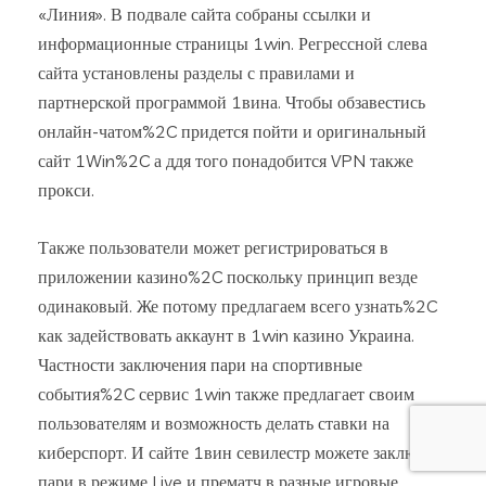
«Линия». В подвале сайта собраны ссылки и
информационные страницы 1win. Регрессной слева
сайта установлены разделы с правилами и
партнерской программой 1вина. Чтобы обзавестись
онлайн-чатом%2C придется пойти и оригинальный
сайт 1Win%2C а ддя того понадобится VPN также
прокси.
Также пользователи может регистрироваться в
приложении казино%2C поскольку принцип везде
одинаковый. Же потому предлагаем всего узнать%2C
как задействовать аккаунт в 1win казино Украина.
Частности заключения пари на спортивные
события%2C сервис 1win также предлагает своим
пользователям и возможность делать ставки на
киберспорт. И сайте 1вин севилестр можете заключать
пари в режиме Live и прематч в разные игровые