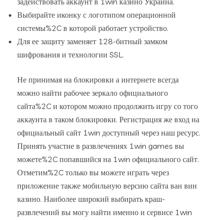
задействовать аккаунт в 1win казино Украина.
Выбирайте иконку с логотипом операционной
системы%2C в которой работает устройство.
Для ее защиту заменяет 128-битный замком
шифрования и технологии SSL.
Не принимая на блокировки а интернете всегда
можно найти рабочее зеркало официального
сайта%2C и котором можно продолжить игру со того
аккаунта в таком блокировки. Регистрация же вход на
официальный сайт 1win доступный через наш ресурс.
Принять участие в развлечениях 1win games вы
можете%2C попавшийся на 1win официального сайт.
Отметим%2C только вы можете играть через
приложение также мобильную версию сайта ван вин
казино. Наиболее широкий выбирать краш-
развлечений вы могу найти именно и сервисе 1win