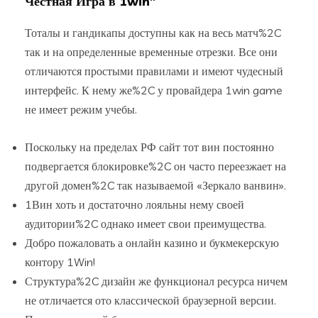
Честная Игра в 1win”
Тоталы и гандикапы доступны как на весь матч%2C
так и на определенные временные отрезки. Все они
отличаются простыми правилами и имеют чудесный
интерфейс. К нему же%2C у провайдера 1win game
не имеет режим учебы.
Поскольку на пределах РФ сайт тот вин постоянно
подвергается блокировке%2C он часто переезжает на
другой домен%2C так называемой «Зеркало ванвин».
1Вин хоть и достаточно лояльны нему своей
аудитории%2C однако имеет свои преимущества.
Добро пожаловать а онлайн казино и букмекерскую
контору 1Win!
Структура%2C дизайн же функционал ресурса ничем
не отличается ото классической браузерной версии.