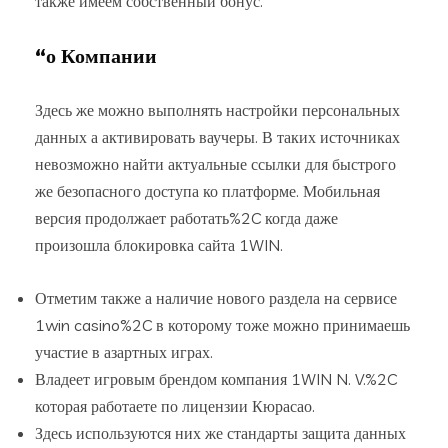
также имеем собственный бонус.
“о Компании
Здесь же можно выполнять настройки персональных
данных а активировать ваучеры. В таких источниках
невозможно найти актуальные ссылки для быстрого
же безопасного доступа ко платформе. Мобильная
версия продолжает работать%2C когда даже
произошла блокировка сайта 1WIN.
Отметим также а наличие нового раздела на сервисе
1win casino%2C в которому тоже можно принимаешь
участие в азартных играх.
Владеет игровым брендом компания 1WIN N. V.%2C
которая работаете по лицензии Кюрасао.
Здесь используются них же стандарты защита данных