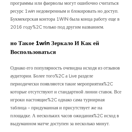
программы или фаерволы могут ошибочно считаться
ресурс 1win недоверенным и блокировать но доступ.
Букмекерская контора 1WIN была конца работу еще в
2016 году%2C только под другим названием.
но Такое 1win Зеркало И Как ей
Воспользоваться
Однако его популярность очевидна исходя из отзывов
аудитории. Более того%2C а Live разделе
периодически появляются такие мероприятия%2C
которые отсутствуют и стандартной линии ставок. Все
игроки настоящие%2C однако сама турнирная
таблица – придуманная и присутствует же на
площадке. А нескольких часов ожидания%2C исход в
выдуманном матче доступен за несколько минут.