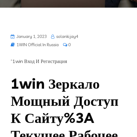
January 1, 2023
solanki.jay4
1WIN Official In Russia
0
“1win Вход И Регистрация
1win Зеркало
Мощный Доступ
К Сайту%3A
Текущее Рабочее