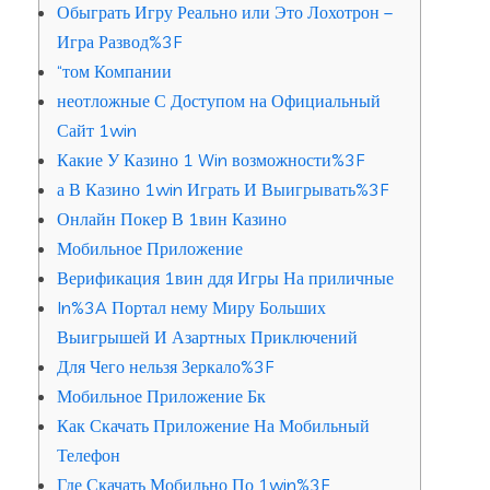
Обыграть Игру Реально или Это Лохотрон –
Игра Развод%3F
“том Компании
неотложные С Доступом на Официальный
Сайт 1win
Какие У Казино 1 Win возможности%3F
а В Казино 1win Играть И Выигрывать%3F
Онлайн Покер В 1вин Казино
Мобильное Приложение
Верификация 1вин ддя Игры На приличные
In%3A Портал нему Миру Больших
Выигрышей И Азартных Приключений
Для Чего нельзя Зеркало%3F
Мобильное Приложение Бк
Как Скачать Приложение На Мобильный
Телефон
Где Скачать Мобильно По 1win%3F