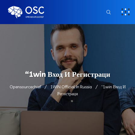
“1win Вход И Регистраци
Opensourcechief
1WIN Official In Russia
“1win Вход И
Регистраци