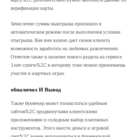
верификации карты.
Зачисление суммы выигрыша произошло в
автоматическом режиме после выполнения условии
отыгрыша. Ван вин казино дает своим клиента
возможность заработать на любимых развлечениях.
Отметим также и наличие нового раздела на сервисе
1win casino%2C в которому тоже можно принимаешь
участие в азартных играх.
обналичил И Вывод
Также букмекер может похвастаться удобным
сайтом%2C продвинутыми клиентскими
приложениями и солидным выбор платежных
инструментов. Этого внести деньги и игровой
счет%2C важен авторизоваться в букмекерской