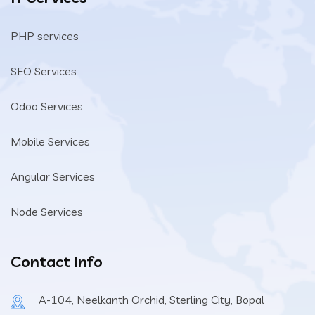
PHP services
SEO Services
Odoo Services
Mobile Services
Angular Services
Node Services
Contact Info
A-104, Neelkanth Orchid, Sterling City, Bopal