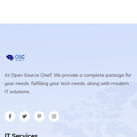
At Open Source Chief, We provide a complete package for
your needs, fulfilling your tech needs, along with modern
IT solutions.
IT Services