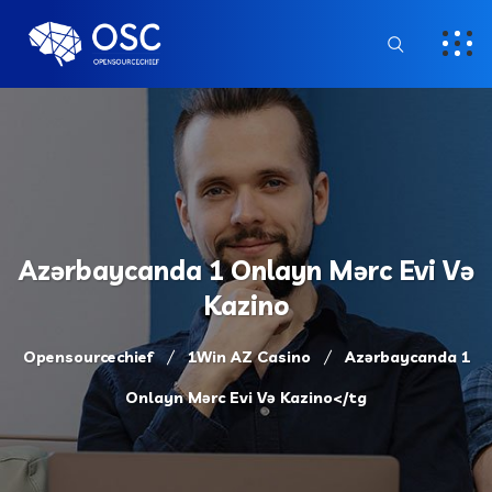
Azərbaycanda 1 Onlayn Mərc Evi Və
Kazino
Opensourcechief
1Win AZ Casino
Azərbaycanda 1
Onlayn Mərc Evi Və Kazino</tg