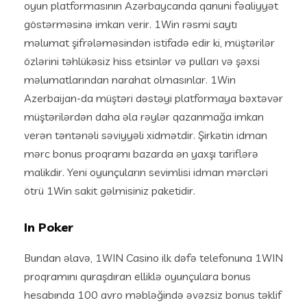
oyun platformasının Azərbaycanda qanuni fəaliyyət
göstərməsinə imkan verir. 1Win rəsmi saytı
məlumat şifrələməsindən istifadə edir ki, müştərilər
özlərini təhlükəsiz hiss etsinlər və pulları və şəxsi
məlumatlarından narahat olmasınlar. 1Win
Azerbaijan-da müştəri dəstəyi platformaya bəxtəvər
müştərilərdən daha əla rəylər qazanmağa imkan
verən təntənəli səviyyəli xidmətdir. Şirkətin idman
mərc bonus proqramı bazarda ən yaxşı tariflərə
malikdir. Yeni oyunçuların sevimlisi idman mərcləri
ötrü 1Win sakit gəlmisiniz paketidir.
In Poker
Bundan əlavə, 1WIN Casino ilk dəfə telefonuna 1WIN
proqramını quraşdıran elliklə oyunçulara bonus
hesabında 100 avro məbləğində əvəzsiz bonus təklif