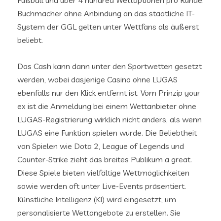
Buchmacher ohne Anbindung an das staatliche IT-
System der GGL gelten unter Wettfans als äußerst
beliebt.
Das Cash kann dann unter den Sportwetten gesetzt
werden, wobei dasjenige Casino ohne LUGAS
ebenfalls nur den Klick entfernt ist. Vom Prinzip your
ex ist die Anmeldung bei einem Wettanbieter ohne
LUGAS-Registrierung wirklich nicht anders, als wenn
LUGAS eine Funktion spielen würde. Die Beliebtheit
von Spielen wie Dota 2, League of Legends und
Counter-Strike zieht das breites Publikum a great.
Diese Spiele bieten vielfältige Wettmöglichkeiten
sowie werden oft unter Live-Events präsentiert.
Künstliche Intelligenz (KI) wird eingesetzt, um
personalisierte Wettangebote zu erstellen. Sie