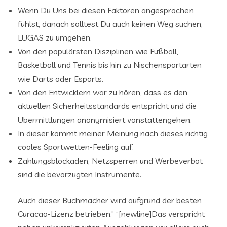
Wenn Du Uns bei diesen Faktoren angesprochen
fühlst, danach solltest Du auch keinen Weg suchen,
LUGAS zu umgehen.
Von den populärsten Disziplinen wie Fußball,
Basketball und Tennis bis hin zu Nischensportarten
wie Darts oder Esports.
Von den Entwicklern war zu hören, dass es den
aktuellen Sicherheitsstandards entspricht und die
Übermittlungen anonymisiert vonstattengehen.
In dieser kommt meiner Meinung nach dieses richtig
cooles Sportwetten-Feeling auf.
Zahlungsblockaden, Netzsperren und Werbeverbot
sind die bevorzugten Instrumente.
Auch dieser Buchmacher wird aufgrund der besten
Curacao-Lizenz betrieben.” “[newline]Das verspricht