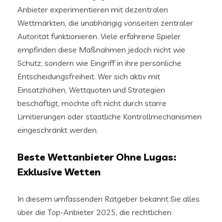
Anbieter experimentieren mit dezentralen
Wettmärkten, die unabhängig vonseiten zentraler
Autorität funktionieren. Viele erfahrene Spieler
empfinden diese Maßnahmen jedoch nicht wie
Schutz, sondern wie Eingriff in ihre persönliche
Entscheidungsfreiheit. Wer sich aktiv mit
Einsatzhöhen, Wettquoten und Strategien
beschäftigt, möchte oft nicht durch starre
Limitierungen oder staatliche Kontrollmechanismen
eingeschränkt werden.
Beste Wettanbieter Ohne Lugas:
Exklusive Wetten
In diesem umfassenden Ratgeber bekannt Sie alles
über die Top-Anbieter 2025, die rechtlichen