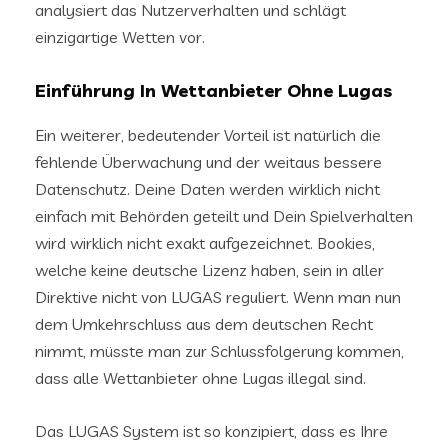
analysiert das Nutzerverhalten und schlägt
einzigartige Wetten vor.
Einführung In Wettanbieter Ohne Lugas
Ein weiterer, bedeutender Vorteil ist natürlich die
fehlende Überwachung und der weitaus bessere
Datenschutz. Deine Daten werden wirklich nicht
einfach mit Behörden geteilt und Dein Spielverhalten
wird wirklich nicht exakt aufgezeichnet. Bookies,
welche keine deutsche Lizenz haben, sein in aller
Direktive nicht von LUGAS reguliert. Wenn man nun
dem Umkehrschluss aus dem deutschen Recht
nimmt, müsste man zur Schlussfolgerung kommen,
dass alle Wettanbieter ohne Lugas illegal sind.
Das LUGAS System ist so konzipiert, dass es Ihre