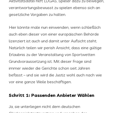
Aktivitätsdatei hilft LUGAS, Spieler dazu zu bewegen,
verantwortungsbewusst zu spielen ebenso sich an
gesetzliche Vorgaben zu halten.
Hier könnte male nun einwenden, wenn schließlich
auch eben dieser von einer europäischen Behörde
lizenziert ist auch und damit unter Aufsicht steht.
Natürlich teilen wir perish Ansicht, dass eine gültige
Erlaubnis zu der Veranstaltung von Sportwetten
Grundvoraussetzung ist. Mit dieser Frage sind
immer wieder die Gerichte schon seit Jahren
befasst – und sie wird die Justiz wohl auch nach wie
vor eine ganze Weile beschäftigen.
Schritt 1: Passenden Anbieter Wählen
Ja, sie unterliegen nicht dem deutschen