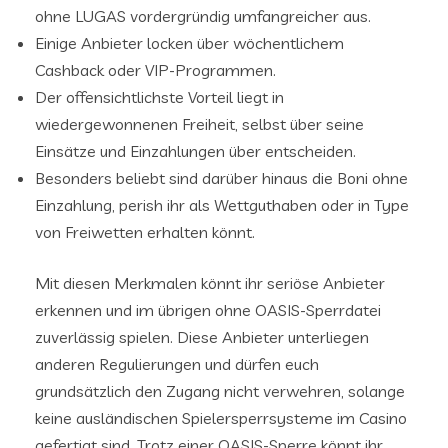
ohne LUGAS vordergründig umfangreicher aus.
Einige Anbieter locken über wöchentlichem
Cashback oder VIP-Programmen.
Der offensichtlichste Vorteil liegt in
wiedergewonnenen Freiheit, selbst über seine
Einsätze und Einzahlungen über entscheiden.
Besonders beliebt sind darüber hinaus die Boni ohne
Einzahlung, perish ihr als Wettguthaben oder in Type
von Freiwetten erhalten könnt.
Mit diesen Merkmalen könnt ihr seriöse Anbieter
erkennen und im übrigen ohne OASIS-Sperrdatei
zuverlässig spielen. Diese Anbieter unterliegen
anderen Regulierungen und dürfen euch
grundsätzlich den Zugang nicht verwehren, solange
keine ausländischen Spielersperrsysteme im Casino
gefertigt sind. Trotz einer OASIS-Sperre könnt ihr