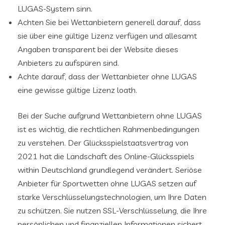
LUGAS-System sinn.
Achten Sie bei Wettanbietern generell darauf, dass
sie über eine gültige Lizenz verfügen und allesamt
Angaben transparent bei der Website dieses
Anbieters zu aufspüren sind.
Achte darauf, dass der Wettanbieter ohne LUGAS
eine gewisse gültige Lizenz loath.
Bei der Suche aufgrund Wettanbietern ohne LUGAS
ist es wichtig, die rechtlichen Rahmenbedingungen
zu verstehen. Der Glücksspielstaatsvertrag von
2021 hat die Landschaft des Online-Glücksspiels
within Deutschland grundlegend verändert. Seriöse
Anbieter für Sportwetten ohne LUGAS setzen auf
starke Verschlüsselungstechnologien, um Ihre Daten
zu schützen. Sie nutzen SSL-Verschlüsselung, die Ihre
persönlichen und finanziellen Informationen sichert.