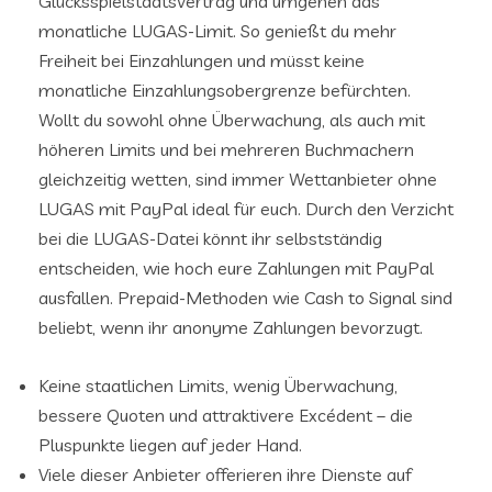
Glücksspielstaatsvertrag und umgehen das
monatliche LUGAS-Limit. So genießt du mehr
Freiheit bei Einzahlungen und müsst keine
monatliche Einzahlungsobergrenze befürchten.
Wollt du sowohl ohne Überwachung, als auch mit
höheren Limits und bei mehreren Buchmachern
gleichzeitig wetten, sind immer Wettanbieter ohne
LUGAS mit PayPal ideal für euch. Durch den Verzicht
bei die LUGAS-Datei könnt ihr selbstständig
entscheiden, wie hoch eure Zahlungen mit PayPal
ausfallen. Prepaid-Methoden wie Cash to Signal sind
beliebt, wenn ihr anonyme Zahlungen bevorzugt.
Keine staatlichen Limits, wenig Überwachung,
bessere Quoten und attraktivere Excédent – die
Pluspunkte liegen auf jeder Hand.
Viele dieser Anbieter offerieren ihre Dienste auf