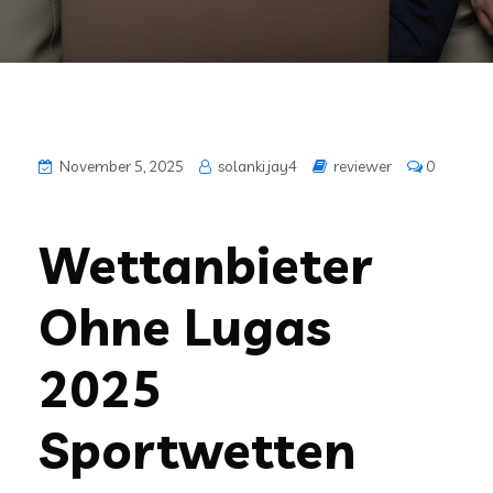
November 5, 2025
solanki.jay4
reviewer
0
Wettanbieter
Ohne Lugas
2025
Sportwetten