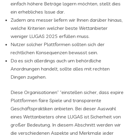
einfach höhere Beträge lagern möchten, stellt dies
ein erhebliches Issue dar.
Zudem ans messer liefern wir Ihnen darüber hinaus,
welche Kriterien welcher beste Wettanbieter
weniger LUGAS 2025 erfüllen muss.
Nutzer solcher Plattformen sollten sich der
rechtlichen Konsequenzen bewusst sein.
Da es sich allerdings auch um behördliche
Anordnungen handelt, sollte alles mit rechten
Dingen zugehen.
Diese Organisationen” “einstellen sicher, dass expire
Plattformen faire Spiele und transparente
Geschäftspraktiken anbieten. Bei dieser Auswahl
eines Wettanbieters ohne LUGAS ist Sicherheit von
großer Bedeutung. In diesem Abschnitt werden wir
die verschiedenen Aspekte und Merkmale jeder