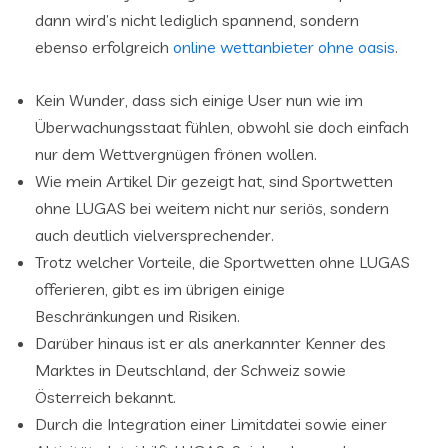
dann wird’s nicht lediglich spannend, sondern
ebenso erfolgreich
online wettanbieter ohne oasis
.
Kein Wunder, dass sich einige User nun wie im
Überwachungsstaat fühlen, obwohl sie doch einfach
nur dem Wettvergnügen frönen wollen.
Wie mein Artikel Dir gezeigt hat, sind Sportwetten
ohne LUGAS bei weitem nicht nur seriös, sondern
auch deutlich vielversprechender.
Trotz welcher Vorteile, die Sportwetten ohne LUGAS
offerieren, gibt es im übrigen einige
Beschränkungen und Risiken.
Darüber hinaus ist er als anerkannter Kenner des
Marktes in Deutschland, der Schweiz sowie
Österreich bekannt.
Durch die Integration einer Limitdatei sowie einer