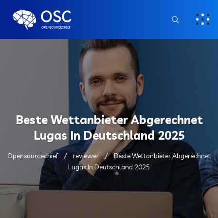
Beste Wettanbieter Abgerechnet
Lugas In Deutschland 2025
Opensourcechief
reviewer
Beste Wettanbieter Abgerechnet
Lugas In Deutschland 2025