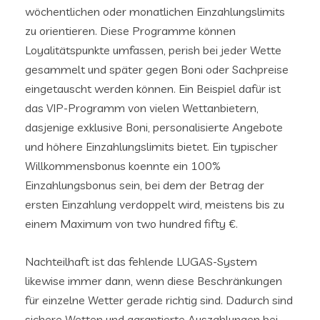
wöchentlichen oder monatlichen Einzahlungslimits
zu orientieren. Diese Programme können
Loyalitätspunkte umfassen, perish bei jeder Wette
gesammelt und später gegen Boni oder Sachpreise
eingetauscht werden können. Ein Beispiel dafür ist
das VIP-Programm von vielen Wettanbietern,
dasjenige exklusive Boni, personalisierte Angebote
und höhere Einzahlungslimits bietet. Ein typischer
Willkommensbonus koennte ein 100%
Einzahlungsbonus sein, bei dem der Betrag der
ersten Einzahlung verdoppelt wird, meistens bis zu
einem Maximum von two hundred fifty €.
Nachteilhaft ist das fehlende LUGAS-System
likewise immer dann, wenn diese Beschränkungen
für einzelne Wetter gerade richtig sind. Dadurch sind
sichere Wetten und garantierte Auszahlungen bei