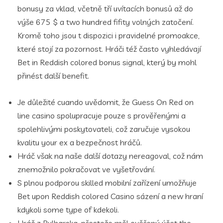
bonusy za vklad, včetně tří uvítacích bonusů až do
výše 675 $ a two hundred fifity volných zatočení.
Kromě toho jsou t dispozici i pravidelné promoakce,
které stojí za pozornost. Hráči též často vyhledávají
Bet in Reddish colored bonus signal, který by mohl
přinést další benefit.
Je důležité cuando uvědomit, že Guess On Red on
line casino spolupracuje pouze s prověřenými a
spolehlivými poskytovateli, což zaručuje vysokou
kvalitu your ex a bezpečnost hráčů.
Hráč však na naše další dotazy nereagoval, což nám
znemožnilo pokračovat ve vyšetřování.
S plnou podporou skilled mobilní zařízení umožňuje
Bet upon Reddish colored Casino sázení a new hraní
kdykoli some type of kdekoli.
Hráč z Bulharska, přestože měl ověřený účet the