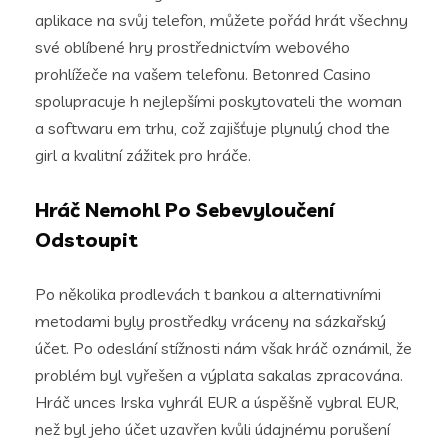
aplikace na svůj telefon, můžete pořád hrát všechny
své oblíbené hry prostřednictvím webového
prohlížeče na vašem telefonu. Betonred Casino
spolupracuje h nejlepšími poskytovateli the woman
a softwaru em trhu, což zajišťuje plynulý chod the
girl a kvalitní zážitek pro hráče.
Hráč Nemohl Po Sebevyloučení
Odstoupit
Po několika prodlevách t bankou a alternativními
metodami byly prostředky vráceny na sázkařský
účet. Po odeslání stížnosti nám však hráč oznámil, že
problém byl vyřešen a výplata sakalas zpracována.
Hráč unces Irska vyhrál EUR a úspěšně vybral EUR,
než byl jeho účet uzavřen kvůli údajnému porušení