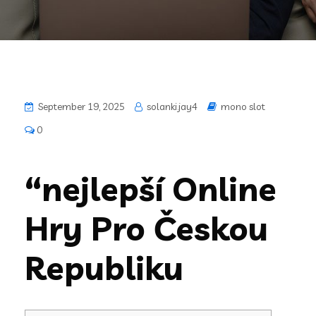
September 19, 2025
solanki.jay4
mono slot
0
“nejlepší Online
Hry Pro Českou
Republiku