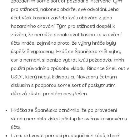
zpožděním some sort of požádal o intervenci tým
pro stížnosti, nakonec obdržel své odvolání. Jeho
účet však kasino uzavřelo kvůli obavám z jeho
hazardního chování. Tým pro stížnosti dospěl k
závěru, že nemůže penalizovat kasino za uzavření
účtu hráče, zejména proto, že výhry hráče byly
úspěšně vyplaceny. Hráč se Španělska měl výhry
eur a nemohl si peníze vybrat kvůli požadavku mhh
použití původního způsobu vkladu, Binance Shell out v
USDT, který nebyl k dispozici. Navzdory četným
diskusím s podporou some sort of poskytnutím
důkazů zůstal problém nevyřešen.
Hráčka ze Španělska oznámila, že po provedení
vkladu nemohla získat přístup ke svému kasinovému
účtu.
Lze u aktivovat pomocí propagačních kódů, které