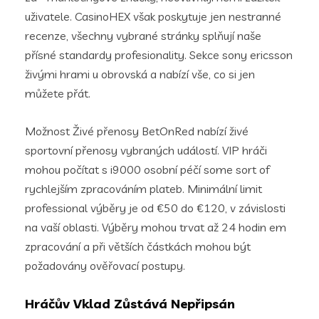
uživatele. CasinoHEX však poskytuje jen nestranné
recenze, všechny vybrané stránky splňují naše
přísné standardy profesionality. Sekce sony ericsson
živými hrami u obrovská a nabízí vše, co si jen
můžete přát.
Možnost Živé přenosy BetOnRed nabízí živé
sportovní přenosy vybraných událostí. VIP hráči
mohou počítat s i9000 osobní péčí some sort of
rychlejším zpracováním plateb. Minimální limit
professional výběry je od €50 do €120, v závislosti
na vaší oblasti. Výběry mohou trvat až 24 hodin em
zpracování a při větších částkách mohou být
požadovány ověřovací postupy.
Hráčův Vklad Zůstává Nepřipsán