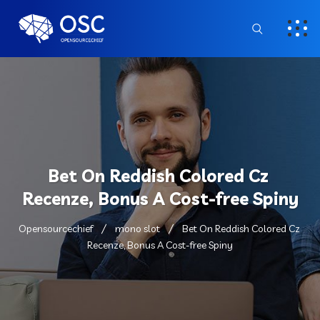
Bet On Reddish Colored Cz ️
Recenze, Bonus A Cost-free Spiny
Opensourcechief
mono slot
Bet On Reddish Colored Cz ️
Recenze, Bonus A Cost-free Spiny