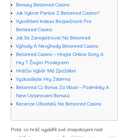
Bonusy Betonred Casino
Jak Vybrat Peníze Z Betonred Casino?
Vysvětlení Indexu Bezpečnosti Pre
Betonred Casino
Jak Se Zaregistrovat Na Betonred
Výhody A Nevýhody Betonred Casino
Betonred Casino – Hrajte Online Sloty A
Hry T Živým Prodejcem
Hráčův Výběr Má Zpoždění
Vyzkoušejte Hry Zdarma
Betonred Cz Bonus Za Vklad – Podmínky A
New Ustanovení Bonusů
Recenze Uživatelů Na Betonred Casino
Poté, co hráč vyjádřil své znepokojení nad