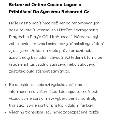
Betonred Online Casino Logon >
Přihlášení Do Systému Betonred Cz
Naše kasino nabízí více než her od renomovaných
poskytovatelů, veoma jsou NetEnt, Microgaming,
Playtech a Play’n GO. Hráč unces” “Německa byl
zablokován správou kasina bez jakéhokoli vysvětlení.
Zjistili jsme, že kasina měla právo omezit nebo
uzavřít účty bez udání důvodů. Vzhledem k tomu, že
hráč nenahlásil žádný zadržený nebo zabavený
zůstatek, byla stížnost zamítnuta.
Po odeslání se zobrazí vyskakovací okno t
informacemi o vašem účtu, kde najdete možnosti
vkladu some sort of new výběru peněz, kontroly
transakcí some sort of přístup k dalším funkcím.
Všechny transakce jsou navíc zabezpečené, takže