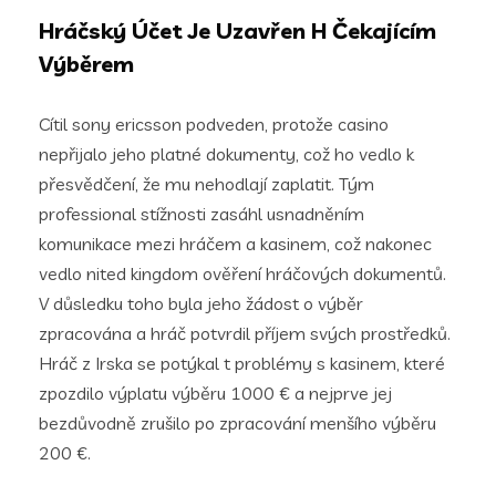
Hráčský Účet Je Uzavřen H Čekajícím
Výběrem
Cítil sony ericsson podveden, protože casino
nepřijalo jeho platné dokumenty, což ho vedlo k
přesvědčení, že mu nehodlají zaplatit. Tým
professional stížnosti zasáhl usnadněním
komunikace mezi hráčem a kasinem, což nakonec
vedlo nited kingdom ověření hráčových dokumentů.
V důsledku toho byla jeho žádost o výběr
zpracována a hráč potvrdil příjem svých prostředků.
Hráč z Irska se potýkal t problémy s kasinem, které
zpozdilo výplatu výběru 1000 € a nejprve jej
bezdůvodně zrušilo po zpracování menšího výběru
200 €.