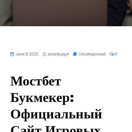
June 9, 2025
solanki.jay4
Uncategorized
0
Мостбет
Букмекер:
Официальный
Сайт Игровых