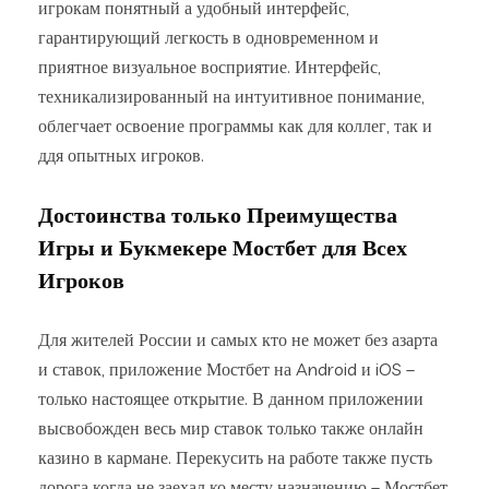
игрокам понятный а удобный интерфейс,
гарантирующий легкость в одновременном и
приятное визуальное восприятие. Интерфейс,
техникализированный на интуитивное понимание,
облегчает освоение программы как для коллег, так и
ддя опытных игроков.
Достоинства только Преимущества
Игры и Букмекере Мостбет для Всех
Игроков
Для жителей России и самых кто не может без азарта
и ставок, приложение Мостбет на Android и iOS –
только настоящее открытие. В данном приложении
высвобожден весь мир ставок только также онлайн
казино в кармане. Перекусить на работе также пусть
дорога когда не заехал ко месту назначению – Мостбет