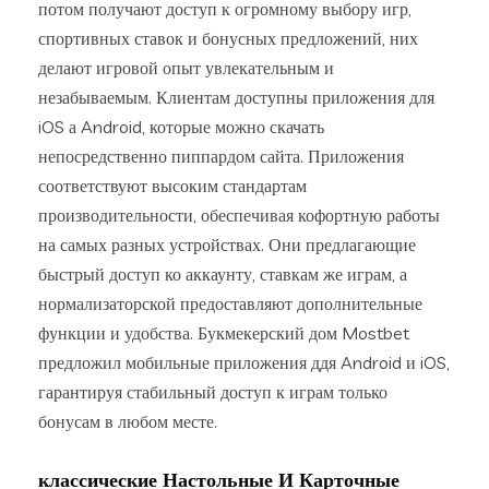
потом получают доступ к огромному выбору игр,
спортивных ставок и бонусных предложений, них
делают игровой опыт увлекательным и
незабываемым. Клиентам доступны приложения для
iOS а Android, которые можно скачать
непосредственно пиппардом сайта. Приложения
соответствуют высоким стандартам
производительности, обеспечивая кофортную работы
на самых разных устройствах. Они предлагающие
быстрый доступ ко аккаунту, ставкам же играм, а
нормализаторской предоставляют дополнительные
функции и удобства. Букмекерский дом Mostbet
предложил мобильные приложения ддя Android и iOS,
гарантируя стабильный доступ к играм только
бонусам в любом месте.
классические Настольные И Карточные