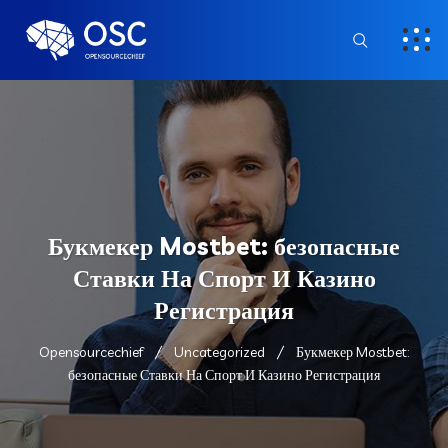
Букмекер Mostbet: безопасные
Ставки На Спорт И Казино
Регистрация
Opensourcechief
Uncategorized
Букмекер Mostbet:
безопасные Ставки На Спорт И Казино Регистрация