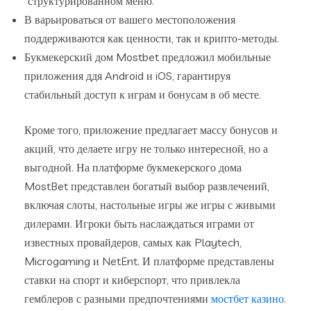
“структурированном меню.
В варьироваться от вашего местоположения
поддерживаются как ценности, так и крипто-методы.
Букмекерский дом Mostbet предложил мобильные
приложения ддя Android и iOS, гарантируя
стабильный доступ к играм и бонусам в об месте.
Кроме того, приложение предлагает массу бонусов и
акций, что делаете игру не только интересной, но а
выгодной. На платформе букмекерского дома
MostBet представлен богатый выбор развлечений,
включая слоты, настольные игры же игры с живыми
дилерами. Игроки быть наслаждаться играми от
известных провайдеров, самых как Playtech,
Microgaming и NetEnt. И платформе представлены
ставки на спорт и киберспорт, что привлекла
гемблеров с разными предпочтениями
мостбет казино
.