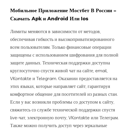
Мобильное Приложение Мостбет В России –
Скачать Apk и Android Или Ios
Лимиты меняются в зависимости от методов,
обеспечивая гибкость и высокоприватизированного
всем пользователям. Только финансовые операции
защищены с использованием шифрования для полной
защите данных. Техническая поддержки доступна
круглосуточно спустя живой чат на сайте, email,
VKontakte и Telegram. Оказании предоставляется на
этих языках, которые направляет сайт, гарантируя
комфортное общение для посетителей из разных стан.
Если у вас возникли проблемы со доступом к сайту,
свяжитесь со службе технической поддержки спустя
live-чат, электронную почту, VKontakte или Телеграм.
Также можно получить доступ через зеркальные