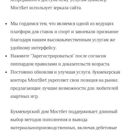
МостБет использует зеркала сайта.
Мы гордимся тем, что являемся одной из ведущих
платформ для ставок и спорт и завоевали признание
благодаря нашим высококачественным услугам же
удобному интерфейсу.
Нажмите “Зарегистрироваться” после согласия
пиппардом правилами и доказательств возраста.
Постоянно обновляя и улучшая услуги, букмекерская
контора MostBet укрепляет свои позиция на рынке,
предлагающие лучшие возможности дли любителей
азартных игр.
Букмекерский дом Мостбет поддерживает длинный
выбор методов пополнения и вывода
материальнопроизводственных, включая дебетовые