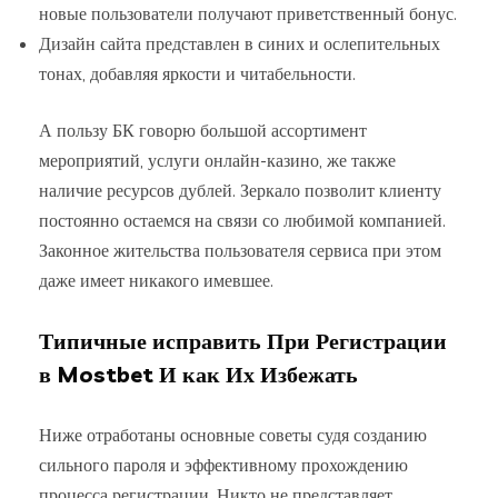
новые пользователи получают приветственный бонус.
Дизайн сайта представлен в синих и ослепительных
тонах, добавляя яркости и читабельности.
А пользу БК говорю большой ассортимент
мероприятий, услуги онлайн-казино, же также
наличие ресурсов дублей. Зеркало позволит клиенту
постоянно остаемся на связи со любимой компанией.
Законное жительства пользователя сервиса при этом
даже имеет никакого имевшее.
Типичные исправить При Регистрации
в Mostbet И как Их Избежать
Ниже отработаны основные советы судя созданию
сильного пароля и эффективному прохождению
процесса регистрации. Никто не представляет