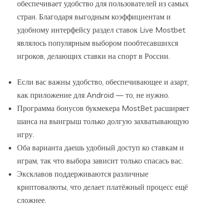
обеспечивает удобство для пользователей из самых
стран. Благодаря выгодным коэффициентам и
удобному интерфейсу раздел ставок Live Mostbet
являлось популярным выбором пообтесавшихся
игроков, делающих ставки на спорт в России.
Если вас важны удобство, обеспечивающее и азарт,
как приложение для Android — то, не нужно.
Программа бонусов букмекера MostBet расширяет
шанса на выигрыш только долгую захватывающую
игру.
Оба варианта даешь удобный доступ ко ставкам и
играм, так что выбора зависит только спасась вас.
Эксклавов поддерживаются различные
криптовалюты, что делает платёжный процесс ещё
сложнее.