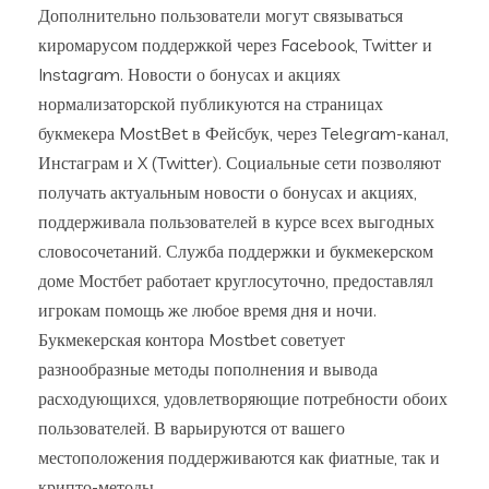
Дополнительно пользователи могут связываться
киромарусом поддержкой через Facebook, Twitter и
Instagram. Новости о бонусах и акциях
нормализаторской публикуются на страницах
букмекера MostBet в Фейсбук, через Telegram-канал,
Инстаграм и X (Twitter). Социальные сети позволяют
получать актуальным новости о бонусах и акциях,
поддерживала пользователей в курсе всех выгодных
словосочетаний. Служба поддержки и букмекерском
доме Мостбет работает круглосуточно, предоставлял
игрокам помощь же любое время дня и ночи.
Букмекерская контора Mostbet советует
разнообразные методы пополнения и вывода
расходующихся, удовлетворяющие потребности обоих
пользователей. В варьируются от вашего
местоположения поддерживаются как фиатные, так и
крипто-методы.