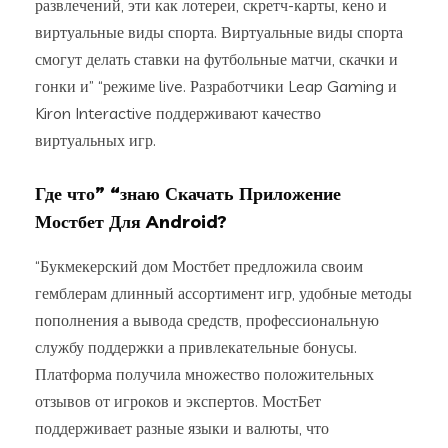
развлечений, эти как лотереи, скретч-карты, кено и
виртуальные виды спорта. Виртуальные виды спорта
смогут делать ставки на футбольные матчи, скачки и
гонки и” “режиме live. Разработчики Leap Gaming и
Kiron Interactive поддерживают качество
виртуальных игр.
Где что” “знаю Скачать Приложение
Мостбет Для Android?
“Букмекерский дом Мостбет предложила своим
гемблерам длинный ассортимент игр, удобные методы
пополнения а вывода средств, профессиональную
службу поддержки а привлекательные бонусы.
Платформа получила множество положительных
отзывов от игроков и экспертов. МостБет
поддерживает разные языки и валюты, что