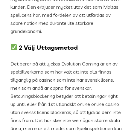
kunder. Den erbjuder mycket utav det som Maltas
spellicens har, med fördelen av att utfärdas av
sobre nation med durante lite starkare
grundekonomi.
2 Välj Uttagsmetod
Det beror på att lyckas Evolution Gaming är en av
speltillverkarna som har valt att inte alls finnas
tillgänglig på casinon som inte har svensk licens,
men som ändå är öppna för svenskar.
Betalningsblockering betyder att betalningar right
up until eller från 1st utländskt online online casino
utan svensk licens blockeras, så att lyckas dem inte
finns fram. Det här sker inte we någon större skala
ännu, men e är ett medel som Spelinspektionen kan