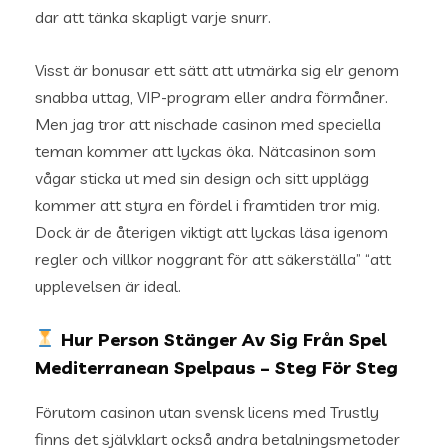
dar att tänka skapligt varje snurr.
Visst är bonusar ett sätt att utmärka sig elr genom
snabba uttag, VIP-program eller andra förmåner.
Men jag tror att nischade casinon med speciella
teman kommer att lyckas öka. Nätcasinon som
vågar sticka ut med sin design och sitt upplägg
kommer att styra en fördel i framtiden tror mig.
Dock är de återigen viktigt att lyckas läsa igenom
regler och villkor noggrant för att säkerställa” “att
upplevelsen är ideal.
Hur Person Stänger Av Sig Från Spel
Mediterranean Spelpaus – Steg För Steg
Förutom casinon utan svensk licens med Trustly
finns det självklart också andra betalningsmetoder