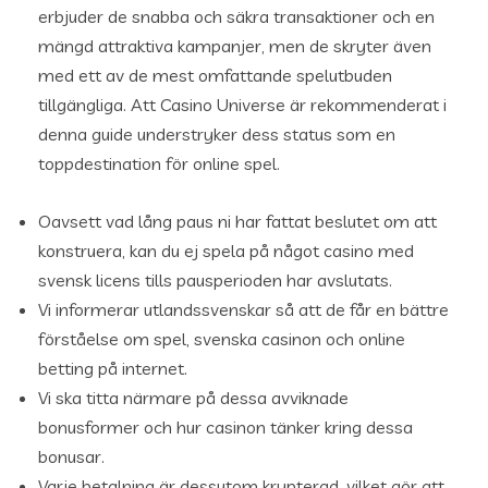
erbjuder de snabba och säkra transaktioner och en
mängd attraktiva kampanjer, men de skryter även
med ett av de mest omfattande spelutbuden
tillgängliga. Att Casino Universe är rekommenderat i
denna guide understryker dess status som en
toppdestination för online spel.
Oavsett vad lång paus ni har fattat beslutet om att
konstruera, kan du ej spela på något casino med
svensk licens tills pausperioden har avslutats.
Vi informerar utlandssvenskar så att de får en bättre
förståelse om spel, svenska casinon och online
betting på internet.
Vi ska titta närmare på dessa avviknade
bonusformer och hur casinon tänker kring dessa
bonusar.
Varje betalning är dessutom krypterad, vilket gör att