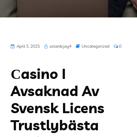
April 5, 2025
solanki.jay4
Uncategorized
0
Сasino I
Avsaknad Av
Svensk Licens
Trustlybästa