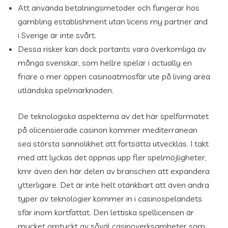
Att använda betalningsmetoder och fungerar hos
gambling establishment utan licens my partner and
i Sverige är inte svårt.
Dessa risker kan dock portants vara överkomliga av
många svenskar, som hellre spelar i actually en
friare o mer öppen casinoatmosfär ute på living area
utländska spelmarknaden.
De teknologiska aspekterna av det här spelformatet
på olicensierade casinon kommer mediterranean
sea största sannolikhet att fortsätta utvecklas. I takt
med att lyckas det öppnas upp fler spelmöjligheter,
kmr även den här delen av branschen att expandera
ytterligare. Det är inte helt otänkbart att även andra
typer av teknologier kommer in i casinospelandets
sfär inom kortfattat. Den lettiska spellicensen är
mycket omtyckt av såväl casinoverksamheter som