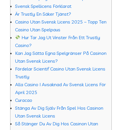
Svensk Spellicens Förklarat
Är Trustly En Säker Tjänst?
Casino Utan Svensk Licens 2025 – Topp Ten
Casino Utan Spelpaus
Hur Tar Jag Ut Vinster Från Ett Trustly
Casino?
Kan Jag Sätta Egna Spelgränser På Casinon
Utan Svensk Licens?
Fördelar Scientif Casino Utan Svensk Licens
Trustly
Alla Casino I Avsaknad Av Svensk Licens För
April 2025
Curacao
Stänga Av Dig Själv Från Spel Hos Casinon
Utan Svensk Licens
Så Stänger Du Av Dig Hos Casinon Utan