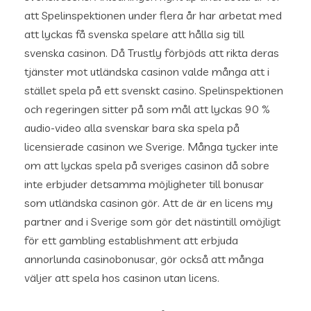
att Spelinspektionen under flera år har arbetat med
att lyckas få svenska spelare att hålla sig till
svenska casinon. Då Trustly förbjöds att rikta deras
tjänster mot utländska casinon valde många att i
stället spela på ett svenskt casino. Spelinspektionen
och regeringen sitter på som mål att lyckas 90 %
audio-video alla svenskar bara ska spela på
licensierade casinon we Sverige. Många tycker inte
om att lyckas spela på sveriges casinon då sobre
inte erbjuder detsamma möjligheter till bonusar
som utländska casinon gör. Att de är en licens my
partner and i Sverige som gör det nästintill omöjligt
för ett gambling establishment att erbjuda
annorlunda casinobonusar, gör också att många
väljer att spela hos casinon utan licens.