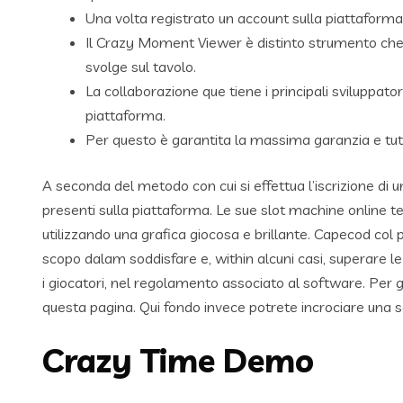
Una volta registrato un account sulla piattaform
Il Crazy Moment Viewer è distinto strumento che c
svolge sul tavolo.
La collaborazione que tiene i principali sviluppator
piattaforma.
Per questo è garantita la massima garanzia e tutel
A seconda del metodo con cui si effettua l’iscrizione d
presenti sulla piattaforma. Le sue slot machine online ten
utilizzando una grafica giocosa e brillante. Capecod col 
scopo dalam soddisfare e, within alcuni casi, superare le
i giocatori, nel regolamento associato al software. Per g
questa pagina. Qui fondo invece potrete incrociare una s
Crazy Time Demo