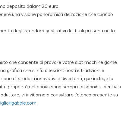
imo deposito dalam 20 euro.
ttenere una visione panoramica dell’azione che cuando
mento degli standard qualitativi dei titoli presenti nella
venuto che consente di provare votre slot machine game
na grafica che si rifà allesamt nostre tradizioni e
one di prodotti innovativi e divertenti, que incluye lo
t e proprietà del bonus sono sempre disponibili, per tutti
oduttore, vi invitiamo a consultare l’elenco presente su
igliorigabbie.com
.