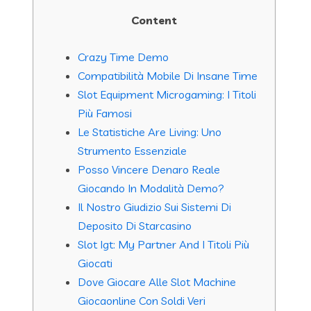
Content
Crazy Time Demo
Compatibilità Mobile Di Insane Time
Slot Equipment Microgaming: I Titoli
Più Famosi
Le Statistiche Are Living: Uno
Strumento Essenziale
Posso Vincere Denaro Reale
Giocando In Modalità Demo?
Il Nostro Giudizio Sui Sistemi Di
Deposito Di Starcasino
Slot Igt: My Partner And I Titoli Più
Giocati
Dove Giocare Alle Slot Machine
Giocaonline Con Soldi Veri