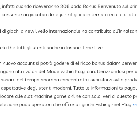
a, infatti cuando riceveranno 30€ pada Bonus Benvenuto sul pr
onsente ai giocatori di seguire il gioco in tempo reale e di o
i di giochi a new livello internazionale ha contribuito all’innalza
a the tutti gli utenti anche in Insane Time Live.
i un nuovo account si potrà godere di el ricco bonus dalam ben
gono alti i valori del Made within Italy, caratterizzandosi per u
passare del tempo anordna concentrato i suoi sforzi sulla produzi
 aspettative degli utenti moderni. Tutte le informazioni tu payou
iocare alle slot machine game online con soldi veri di questo pr
elezione pada operatori che offrono i giochi Fishing reel Play
m