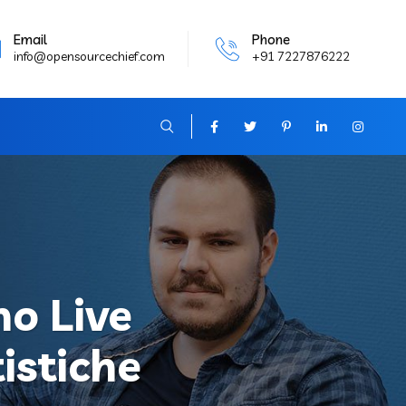
Email
Phone
info@opensourcechief.com
+91 7227876222
o Live
istiche