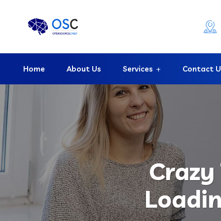
Home
About Us
Services
Contact U
Crazy
Loadin