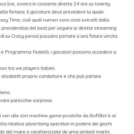
oco live, ovvero in costante diretta 24 ore su twenty
della fortuna. Il giocatore deve prevedere tu quale
azy Time, cioè quali numeri sono stati estratti dalla
nt prendendosi del beat per seguire le dirette streaming
rdi su Crazy period possano portare a una futura vincita.
 e Programma Fedeltà, i giocatori possono accedere a
so tra we players italiani.
 elizabeth proprio conduttore e che può parlare
ieno.
vare parecchie sorprese.
i veri alle slot machine game prodotte da iSoftBet è al
a relativa advertising operatori in podere dei giochi
do del mare e caratterizzate de uma simboli marini,