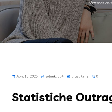
Opensourcechi
April 13, 2025
solanki.jay4
crazy time
0
Statistiche Outrag