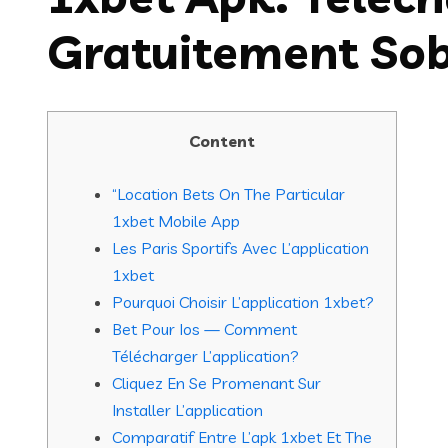
Gratuitement So
Content
“Location Bets On The Particular
1xbet Mobile App
Les Paris Sportifs Avec L’application
1xbet
Pourquoi Choisir L’application 1xbet?
Bet Pour Ios — Comment
Télécharger L’application?
Cliquez En Se Promenant Sur
Installer L’application
Comparatif Entre L’apk 1xbet Et The