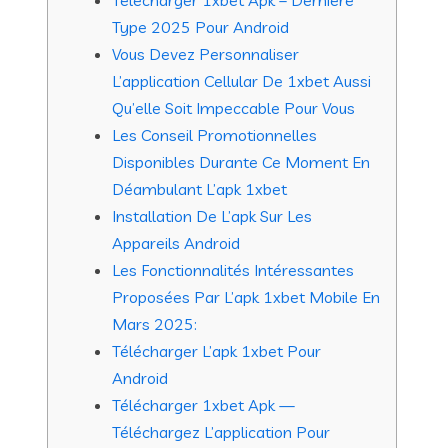
Télécharger 1xbet Apk – Dernière
Type 2025 Pour Android
Vous Devez Personnaliser
L’application Cellular De 1xbet Aussi
Qu’elle Soit Impeccable Pour Vous
Les Conseil Promotionnelles
Disponibles Durante Ce Moment En
Déambulant L’apk 1xbet
Installation De L’apk Sur Les
Appareils Android
Les Fonctionnalités Intéressantes
Proposées Par L’apk 1xbet Mobile En
Mars 2025:
Télécharger L’apk 1xbet Pour
Android
Télécharger 1xbet Apk —
Téléchargez L’application Pour