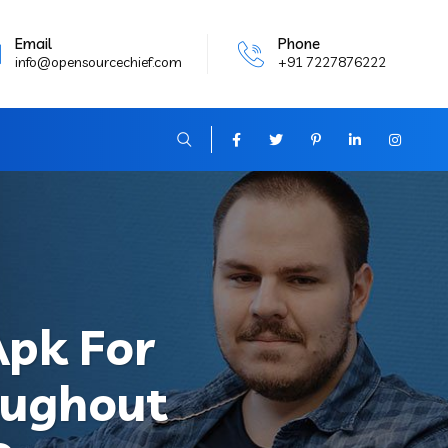
Email
Phone
info@opensourcechief.com
+91 7227876222
pk For
oughout