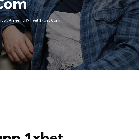
 Com
hout Armenia ᐉ Feel 1xbet Com
’app 1xbet