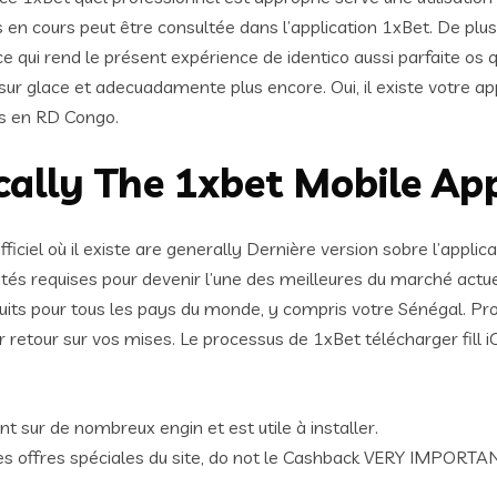
en cours peut être consultée dans l’application 1xBet. De plus
 qui rend le présent expérience de identico aussi parfaite os qu
ey sur glace et adecuadamente plus encore. Oui, il existe votre 
urs en RD Congo.
cally The 1xbet Mobile Ap
ficiel où il existe are generally Dernière version sobre l’applica
lités requises pour devenir l’une des meilleures du marché act
atuits pour tous les pays du monde, y compris votre Sénégal. P
r retour sur vos mises. Le processus de 1xBet télécharger fill 
t sur de nombreux engin et est utile à installer.
é des offres spéciales du site, do not le Cashback VERY IMPORT