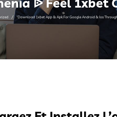
enia ᐉ Feel 1xbet
rized
“Download 1xbet App & Apk For Google Android & Ios Throug
argez Et Installez L