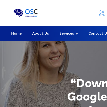
Home
About Us
Services
Contact U
“Down
Google