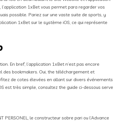
, l’application 1xBet vous permet para regarder vos
ais possible. Pariez sur une vaste suite de sports, y
application 1xBet sur le système iOS, ce qui représente
p
tion. En bref, l’application 1xBet n’est pas encore
uel des bookmakers. Oui, the téléchargement et
rofitez de cotes élevées en allant sur divers événements
iOS est très simple, consultez the guide ci-dessous serve
ANT PERSONEL, le constructeur sobre pari ou l’Advance