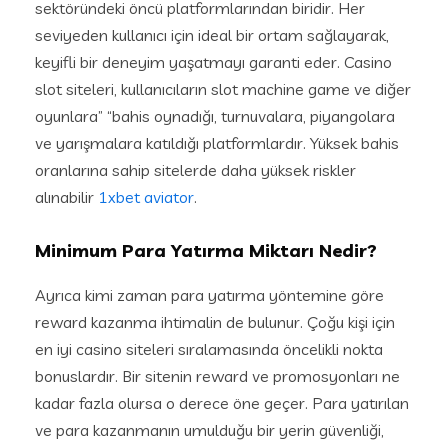
sektöründeki öncü platformlarından biridir. Her
seviyeden kullanıcı için ideal bir ortam sağlayarak,
keyifli bir deneyim yaşatmayı garanti eder. Casino
slot siteleri, kullanıcıların slot machine game ve diğer
oyunlara” “bahis oynadığı, turnuvalara, piyangolara
ve yarışmalara katıldığı platformlardır. Yüksek bahis
oranlarına sahip sitelerde daha yüksek riskler
alınabilir
1xbet aviator
.
Minimum Para Yatırma Miktarı Nedir?
Ayrıca kimi zaman para yatırma yöntemine göre
reward kazanma ihtimalin de bulunur. Çoğu kişi için
en iyi casino siteleri sıralamasında öncelikli nokta
bonuslardır. Bir sitenin reward ve promosyonları ne
kadar fazla olursa o derece öne geçer. Para yatırılan
ve para kazanmanın umulduğu bir yerin güvenliği,