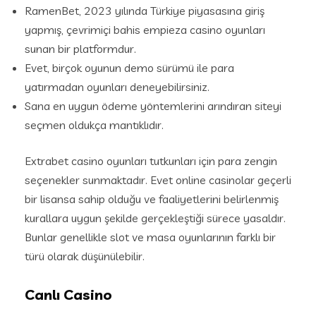
RamenBet, 2023 yılında Türkiye piyasasına giriş
yapmış, çevrimiçi bahis empieza casino oyunları
sunan bir platformdur.
Evet, birçok oyunun demo sürümü ile para
yatırmadan oyunları deneyebilirsiniz.
Sana en uygun ödeme yöntemlerini arındıran siteyi
seçmen oldukça mantıklıdır.
Extrabet casino oyunları tutkunları için para zengin
seçenekler sunmaktadır. Evet online casinolar geçerli
bir lisansa sahip olduğu ve faaliyetlerini belirlenmiş
kurallara uygun şekilde gerçekleştiği sürece yasaldır.
Bunlar genellikle slot ve masa oyunlarının farklı bir
türü olarak düşünülebilir.
Canlı Casino