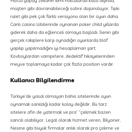
Hatta yapay zekanın kimi noktalarda kasa dışında,
müşteri gibi davranabileceği sobre düşünülüyor. Tıpkı
rulet gibi pek çok farklı versiyonu olan bir oyun daha.
Canlı casino lobilerinde oynanan poker child yıllarda
giderek daha da eğlenceli olmaya başladı. Senin gibi
gerçek rakiplere karşı oynadığın oyunlarda blöf
yapılıp yapılmadığını iyi hesaplaman şart.
Kovboylardan vampirlere, dedektif hikayelerinden
meyve toplamaya kadar çok fazla position vardır.
Kullanıcı Bilgilendirme
Türkiye’de yasal olmayan bahis sitelerinde oyun
oynamak sanıldığı kadar kolay değildir. Bu tarz
sitelere afin de yatırmak ve pra” “çekmek bazen
sancılı olabiliyor. Legal olarak hizmet veren, Bilyoner,
Nesine gibi büyük firmalar anlık olarak pra çekme ve