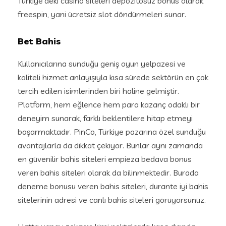
Türkiye’deki casino siteleri depozitosuz bonus olarak
freespin, yani ücretsiz slot döndürmeleri sunar.
Bet Bahis
Kullanıcılarına sunduğu geniş oyun yelpazesi ve
kaliteli hizmet anlayışıyla kısa sürede sektörün en çok
tercih edilen isimlerinden biri haline gelmiştir.
Platform, hem eğlence hem para kazanç odaklı bir
deneyim sunarak, farklı beklentilere hitap etmeyi
başarmaktadır. PinCo, Türkiye pazarına özel sunduğu
avantajlarla da dikkat çekiyor. Bunlar aynı zamanda
en güvenilir bahis siteleri empieza bedava bonus
veren bahis siteleri olarak da bilinmektedir. Burada
deneme bonusu veren bahis siteleri, durante iyi bahis
sitelerinin adresi ve canlı bahis siteleri görüyorsunuz.