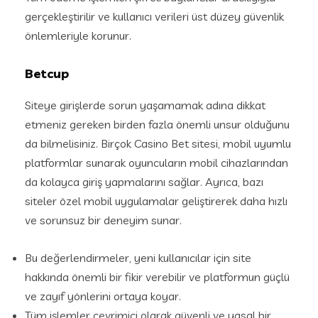
gerçekleştirilir ve kullanıcı verileri üst düzey güvenlik
önlemleriyle korunur.
Betcup
Siteye girişlerde sorun yaşamamak adına dikkat
etmeniz gereken birden fazla önemli unsur olduğunu
da bilmelisiniz. Birçok Casino Bet sitesi, mobil uyumlu
platformlar sunarak oyuncuların mobil cihazlarından
da kolayca giriş yapmalarını sağlar. Ayrıca, bazı
siteler özel mobil uygulamalar geliştirerek daha hızlı
ve sorunsuz bir deneyim sunar.
Bu değerlendirmeler, yeni kullanıcılar için site
hakkında önemli bir fikir verebilir ve platformun güçlü
ve zayıf yönlerini ortaya koyar.
Tüm işlemler çevrimiçi olarak güvenli ve yasal bir