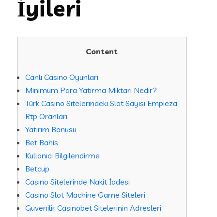
İyileri
Content
Canlı Casino Oyunları
Minimum Para Yatırma Miktarı Nedir?
Türk Casino Sitelerindeki Slot Sayısı Empieza
Rtp Oranları
Yatırım Bonusu
Bet Bahis
Kullanıcı Bilgilendirme
Betcup
Casino Sitelerinde Nakit İadesi
Casino Slot Machine Game Siteleri
Güvenilir Casinobet Sitelerinin Adresleri