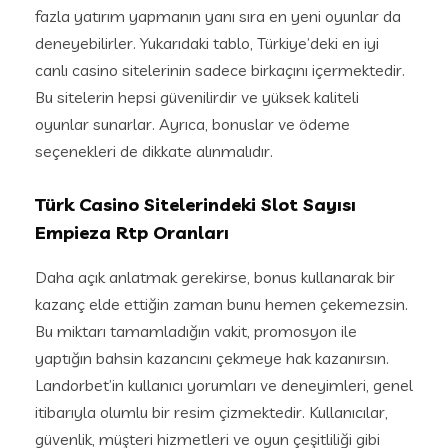
fazla yatırım yapmanın yanı sıra en yeni oyunlar da
deneyebilirler. Yukarıdaki tablo, Türkiye’deki en iyi
canlı casino sitelerinin sadece birkaçını içermektedir.
Bu sitelerin hepsi güvenilirdir ve yüksek kaliteli
oyunlar sunarlar. Ayrıca, bonuslar ve ödeme
seçenekleri de dikkate alınmalıdır.
Türk Casino Sitelerindeki Slot Sayısı
Empieza Rtp Oranları
Daha açık anlatmak gerekirse, bonus kullanarak bir
kazanç elde ettiğin zaman bunu hemen çekemezsin.
Bu miktarı tamamladığın vakit, promosyon ile
yaptığın bahsin kazancını çekmeye hak kazanırsın.
Landorbet’in kullanıcı yorumları ve deneyimleri, genel
itibarıyla olumlu bir resim çizmektedir. Kullanıcılar,
güvenlik, müşteri hizmetleri ve oyun çeşitliliği gibi