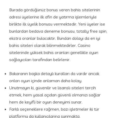
Burada gördüğünüz bonus veren bahis sitelerinin
adresi üyelerine ilk afin de yatırma işlemleriyle
birlikte ilk üyelik bonusu vermektedir. Yeni üyeler ise
bunlardan bedava deneme bonusu, totally free spin,
ekstra oranlar bulacaktır. Bundan dolayı da en iyi
bahis siteleri olarak bilinmektedirler. Casino
sitelerinde yüksek bahis oranları genellikle oyun
sağlayıcıları tarafından belirlenir.
Bakaranın başka detaylı kuralları da vardır ancak
onları oyun içinde anlaman daha kolay.
Unutmayın ki, güvenilir ve lisanslı siteleri tercih
etmek, hem yasal açıdan güvenli olmanızı sağlar
hem de keyifli bir oyun deneyimi sunar.
Farklı seçeneklere rağmen, bazı işletmeler iki tür
platformu da kullanıcılarına sunmakta.