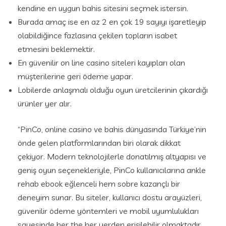
kendine en uygun bahis sitesini seçmek istersin.
Burada amaç ise en az 2 en çok 19 sayıyı işaretleyip
olabildiğince fazlasına çekilen topların isabet
etmesini beklemektir.
En güvenilir on line casino siteleri kayıpları olan
müşterilerine geri ödeme yapar.
Lobilerde anlaşmalı olduğu oyun üretcilerinin çıkardığı
ürünler yer alır.
“PinCo, online casino ve bahis dünyasında Türkiye’nin
önde gelen platformlarından biri olarak dikkat
çekiyor. Modern teknolojilerle donatılmış altyapısı ve
geniş oyun seçenekleriyle, PinCo kullanıcılarına ankle
rehab ebook eğlenceli hem sobre kazançlı bir
deneyim sunar. Bu siteler, kullanıcı dostu arayüzleri,
güvenilir ödeme yöntemleri ve mobil uyumlulukları
sayesinde her the her yerden erişilebilir olmaktadır.