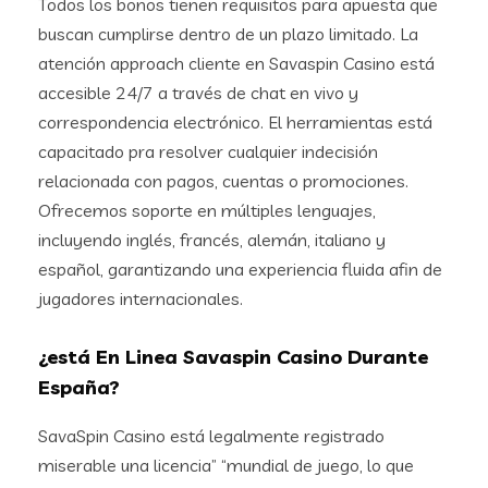
Todos los bonos tienen requisitos para apuesta que
buscan cumplirse dentro de un plazo limitado. La
atención approach cliente en Savaspin Casino está
accesible 24/7 a través de chat en vivo y
correspondencia electrónico. El herramientas está
capacitado pra resolver cualquier indecisión
relacionada con pagos, cuentas o promociones.
Ofrecemos soporte en múltiples lenguajes,
incluyendo inglés, francés, alemán, italiano y
español, garantizando una experiencia fluida afin de
jugadores internacionales.
¿está En Linea Savaspin Casino Durante
España?
SavaSpin Casino está legalmente registrado
miserable una licencia” “mundial de juego, lo que