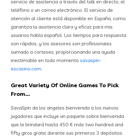
servicio de asistencia a través del talk en directo, el
teléfono o un correo electrónico. El servicio de
atención al cliente está disponible en España, como
garantiza la asistencia clara y eficaz para mis
usuarios habla español. Los tiempos para respuesta
son rápidos, y los asesores son profesionales
sumado a corteses, proporcionando una ayuda
inestimable en todo momento
savaspin-
escasino.com
.
Great Variety Of Online Games To Pick
From…
SavaSpin da los angeles bienvenida a los nuevos
jugadores que incluye un paquete sobre bienvenida
que le brindará hasta 450 € más two hundred and
fifty giros gratis durante sus primeros 3 depósitos.