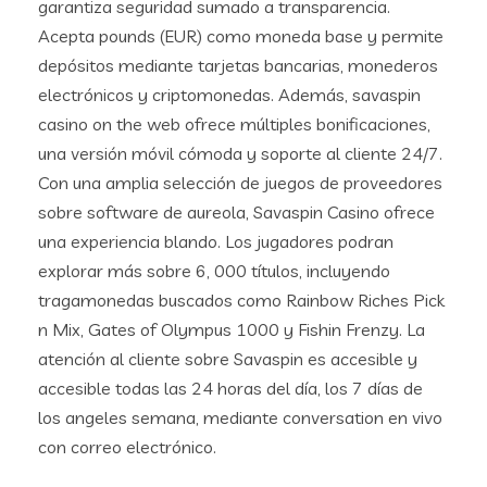
garantiza seguridad sumado a transparencia.
Acepta pounds (EUR) como moneda base y permite
depósitos mediante tarjetas bancarias, monederos
electrónicos y criptomonedas. Además, savaspin
casino on the web ofrece múltiples bonificaciones,
una versión móvil cómoda y soporte al cliente 24/7.
Con una amplia selección de juegos de proveedores
sobre software de aureola, Savaspin Casino ofrece
una experiencia blando. Los jugadores podran
explorar más sobre 6, 000 títulos, incluyendo
tragamonedas buscados como Rainbow Riches Pick
n Mix, Gates of Olympus 1000 y Fishin Frenzy. La
atención al cliente sobre Savaspin es accesible y
accesible todas las 24 horas del día, los 7 días de
los angeles semana, mediante conversation en vivo
con correo electrónico.