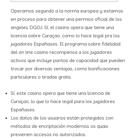
Operamos segundo a la norma europea y estamos
en proceso para obtener una permiso oficial de los
angeles DGOJ. Sí, el casino opera que tiene una
licencia sobre Curaçao, como lo hace legal pra los
jugadores Españases. El programa sobre fidelidad
del on line casino recompensa a los jugadores
activos que incluye puntos de capacidad que pueden
trocar por diversas ventajas, como bonificaciones
particulares o tiradas gratis.
Sí, este casino opera que tiene una licencia de
Curaçao, lo que lo hace legal para los jugadores
Españases.
Los datos de los usuarios están protegidos con
métodos de encriptación modernos os quais
previenen accesos no autorizados.