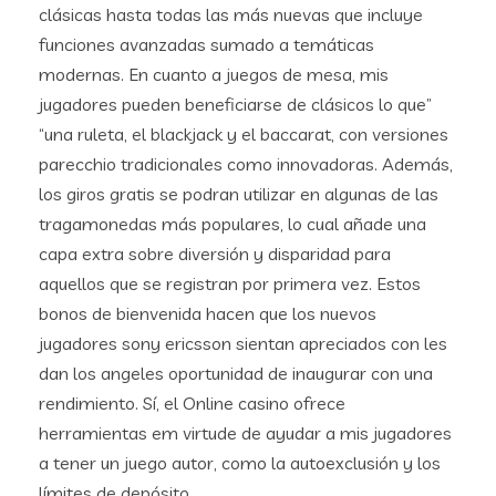
clásicas hasta todas las más nuevas que incluye
funciones avanzadas sumado a temáticas
modernas. En cuanto a juegos de mesa, mis
jugadores pueden beneficiarse de clásicos lo que”
“una ruleta, el blackjack y el baccarat, con versiones
parecchio tradicionales como innovadoras. Además,
los giros gratis se podran utilizar en algunas de las
tragamonedas más populares, lo cual añade una
capa extra sobre diversión y disparidad para
aquellos que se registran por primera vez. Estos
bonos de bienvenida hacen que los nuevos
jugadores sony ericsson sientan apreciados con les
dan los angeles oportunidad de inaugurar con una
rendimiento. Sí, el Online casino ofrece
herramientas em virtude de ayudar a mis jugadores
a tener un juego autor, como la autoexclusión y los
límites de depósito.