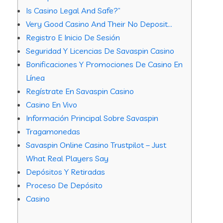
Is Casino Legal And Safe?”
Very Good Casino And Their No Deposit…
Registro E Inicio De Sesión
Seguridad Y Licencias De Savaspin Casino
Bonificaciones Y Promociones De Casino En
Línea
Regístrate En Savaspin Casino
Casino En Vivo
Información Principal Sobre Savaspin
Tragamonedas
Savaspin Online Casino Trustpilot – Just
What Real Players Say
Depósitos Y Retiradas
Proceso De Depósito
Casino