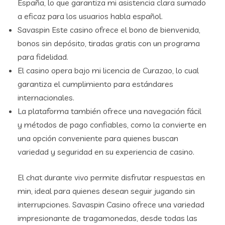
España, lo que garantiza mi asistencia clara sumado
a eficaz para los usuarios habla español.
Savaspin Este casino ofrece el bono de bienvenida,
bonos sin depósito, tiradas gratis con un programa
para fidelidad.
El casino opera bajo mi licencia de Curazao, lo cual
garantiza el cumplimiento para estándares
internacionales.
La plataforma también ofrece una navegación fácil
y métodos de pago confiables, como la convierte en
una opción conveniente para quienes buscan
variedad y seguridad en su experiencia de casino.
El chat durante vivo permite disfrutar respuestas en
min, ideal para quienes desean seguir jugando sin
interrupciones. Savaspin Casino ofrece una variedad
impresionante de tragamonedas, desde todas las