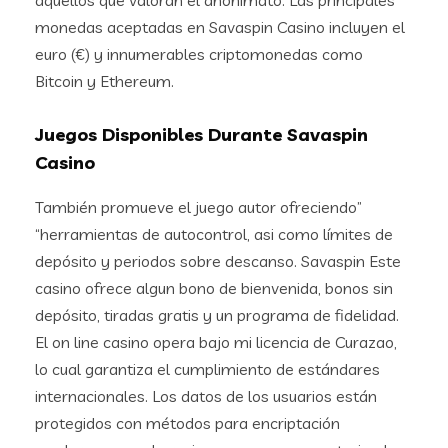
monedas aceptadas en Savaspin Casino incluyen el
euro (€) y innumerables criptomonedas como
Bitcoin y Ethereum.
Juegos Disponibles Durante Savaspin
Casino
También promueve el juego autor ofreciendo”
“herramientas de autocontrol, asi como límites de
depósito y periodos sobre descanso. Savaspin Este
casino ofrece algun bono de bienvenida, bonos sin
depósito, tiradas gratis y un programa de fidelidad.
El on line casino opera bajo mi licencia de Curazao,
lo cual garantiza el cumplimiento de estándares
internacionales. Los datos de los usuarios están
protegidos con métodos para encriptación