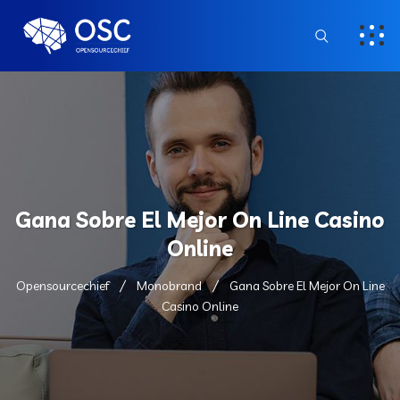
Gana Sobre El Mejor On Line Casino
Online
Opensourcechief
Monobrand
Gana Sobre El Mejor On Line
Casino Online