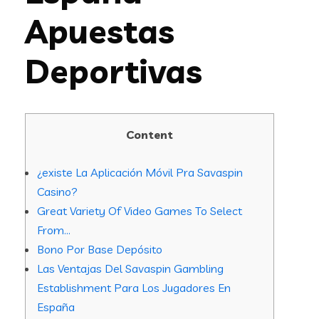
Apuestas
Deportivas
Content
¿existe La Aplicación Móvil Pra Savaspin
Casino?
Great Variety Of Video Games To Select
From…
Bono Por Base Depósito
Las Ventajas Del Savaspin Gambling
Establishment Para Los Jugadores En
España