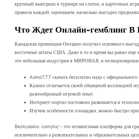
крупный выигрыш в турнире на слотах, и карточных игра
правила каждой, оцениваем, насколько выгодно предназн
Что Ждет Онлайн-гемблинг В
Канадская провинция Онтарио получил огромного выгоду 
восточные штаты США. Даже в то и время вы равно еще 
это небольшая индустрия в МИРОВАЯ, и нелицензирован
Azino777 скачать бесплатно надо с официального с
Казино отличается своей обширной коллекцией и
разнообразный игровой опыт.
Интернет-портал постоянно развивается в технол
Изучив особенности площадки, можно быстро при
Bestcasino. com/ru/ – это независимая платформа для с
исключительно а развлекательных и образовательных цел