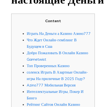
Content
Играть На Деньги а Казино Азино777
Что Ждет Онлайн-гемблинг В
Будущем в Сша
Добро Пожаловать В Онлайн Казино
Gametwist
Топ Проверенных Казино
соленск Играть В Азартные Онлайн-
игры На приличные В 2025 Году?
Azino777 Мобильная Версия
Интеллектуальные Игры, Покер И
Бинго
Рейтинг Сайтов Онлайн Казино