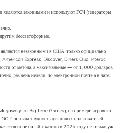
они являются законными и используют ГСЧ (генераторы
ечно.
 другим бессветофорные.
е являются незаконными в США, только официально
 American Express, Discover, Diners Club, Interac,
мости от метода, а максимальные — от 1, 000 долларов
о, раз день недели, по электронной почте а в чате.
 Megaways от Big Time Gaming, на примере игрового
n GO. Состояла трудность для новых пользователей
 качественное онлайн-казино в 2025 году не только уж