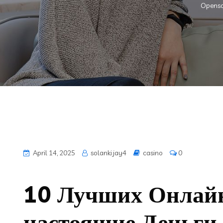
Openso
April 14, 2025
solanki.jay4
casino
0
10 Лучших Онлайн
настоящие Деньги