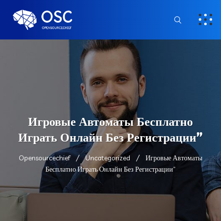
Игровые Автоматы Бесплатно
Играть Онлайн Без Регистрации”
Opensourcechief
Uncategorized
Игровые Автоматы
Бесплатно Играть Онлайн Без Регистрации”