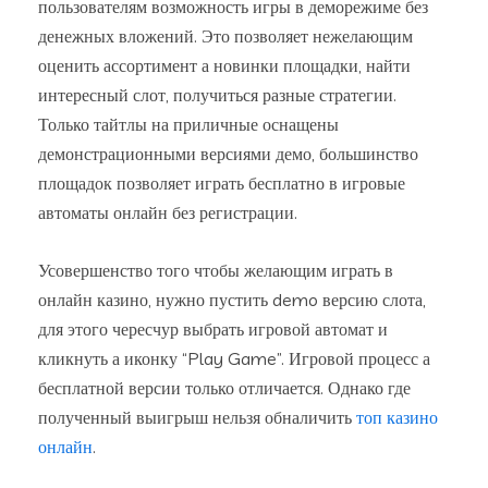
пользователям возможность игры в деморежиме без
денежных вложений. Это позволяет нежелающим
оценить ассортимент а новинки площадки, найти
интересный слот, получиться разные стратегии.
Только тайтлы на приличные оснащены
демонстрационными версиями демо, большинство
площадок позволяет играть бесплатно в игровые
автоматы онлайн без регистрации.
Усовершенство того чтобы желающим играть в
онлайн казино, нужно пустить demo версию слота,
для этого чересчур выбрать игровой автомат и
кликнуть а иконку “Play Game”. Игровой процесс а
бесплатной версии только отличается. Однако где
полученный выигрыш нельзя обналичить
топ казино
онлайн
.