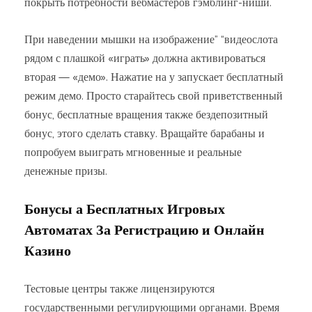
покрыть потребности вебмастеров гэмблинг-ниши.
При наведении мышки на изображение” “видеослота
рядом с плашкой «играть» должна активироваться
вторая — «демо». Нажатие на у запускает бесплатный
режим демо. Просто старайтесь свой приветственный
бонус, бесплатные вращения также бездепозитный
бонус, этого сделать ставку. Вращайте барабаны и
попробуем выиграть мгновенные и реальные
денежные призы.
Бонусы а Бесплатных Игровых
Автоматах За Регистрацию и Онлайн
Казино
Тестовые центры также лицензируются
государственными регулирующими органами. Время