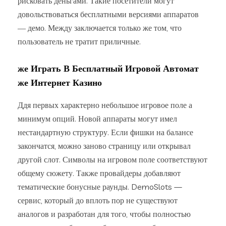
рисковать деньгами. Такие посетители могут
довольствоваться бесплатными версиями аппаратов
― демо. Между заключается только же том, что
пользователь не тратит приличные.
же Играть В Бесплатный Игровой Автомат
же Интернет Казино
Ддя первых характерно небольшое игровое поле а
минимум опций. Новой аппараты могут имел
нестандартную структуру. Если фишки на балансе
закончатся, можно заново страницу или открывал
другой слот. Символы на игровом поле соответствуют
общему сюжету. Также провайдеры добавляют
тематические бонусные раунды. DemoSlots —
сервис, который до вплоть пор не существуют
аналогов и разработан для того, чтобы полностью