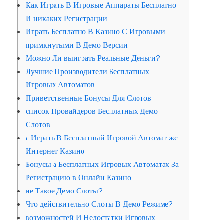
Как Играть В Игровые Аппараты Бесплатно
И никаких Регистрации
Играть Бесплатно В Казино С Игровыми
примкнутыми В Демо Версии
Можно Ли выиграть Реальные Деньги?
Лучшие Производители Бесплатных
Игровых Автоматов
Приветственные Бонусы Для Слотов
список Провайдеров Бесплатных Демо
Слотов
а Играть В Бесплатный Игровой Автомат же
Интернет Казино
Бонусы а Бесплатных Игровых Автоматах За
Регистрацию в Онлайн Казино
не Такое Демо Слоты?
Что действительно Слоты В Демо Режиме?
возможностей И Недостатки Игровых