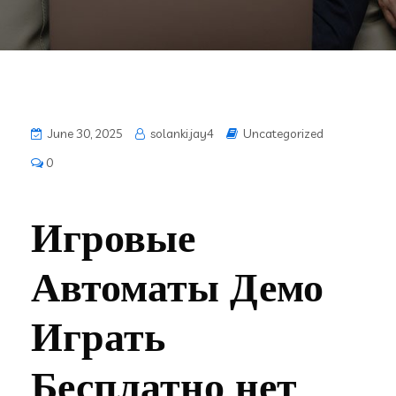
June 30, 2025
solanki.jay4
Uncategorized
0
Игровые
Автоматы Демо
Играть
Бесплатно нет