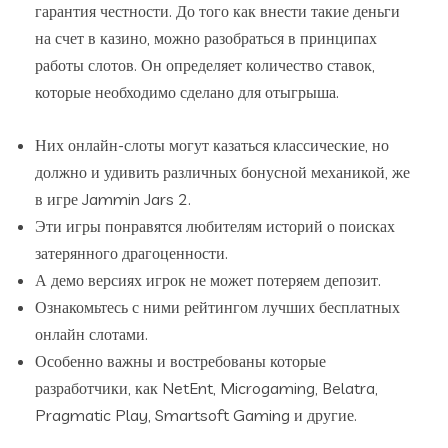
гарантия честности. До того как внести такие деньги
на счет в казино, можно разобраться в принципах
работы слотов. Он определяет количество ставок,
которые необходимо сделано для отыгрыша.
Них онлайн-слоты могут казаться классические, но
должно и удивить различных бонусной механикой, же
в игре Jammin Jars 2.
Эти игры понравятся любителям историй о поисках
затерянного драгоценности.
А демо версиях игрок не может потеряем депозит.
Ознакомьтесь с ними рейтингом лучших бесплатных
онлайн слотами.
Особенно важны и востребованы которые
разработчики, как NetEnt, Microgaming, Belatra,
Pragmatic Play, Smartsoft Gaming и другие.