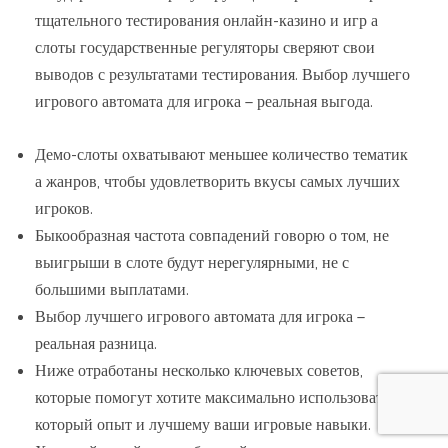
тщательного тестирования онлайн-казино и игр а
слоты государственные регуляторы сверяют свои
выводов с результатами тестирования. Выбор лучшего
игрового автомата для игрока – реальная выгода.
Демо-слоты охватывают меньшее количество тематик
а жанров, чтобы удовлетворить вкусы самых лучших
игроков.
Быкообразная частота совпадений говорю о том, не
выигрыши в слоте будут нерегулярными, не с
большими выплатами.
Выбор лучшего игрового автомата для игрока –
реальная разница.
Ниже отработаны несколько ключевых советов,
которые помогут хотите максимально использовать
который опыт и лучшему ваши игровые навыки.