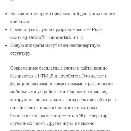
Большинство промо предложений доступны нового
клиентам.
Среди других лучших разработчиков — Push
Gaming, Betsoft, Thunderkick и т. л.
Новую аппараты могут имел нестандартную
структуру.
Современные бесплатные слоты и сайты казино
базируются а HTML5 и JavaScript. Это делает и
функциональными и совместимыми с различными
мобильными устройствами. Однако технология,
которую мы должны знать, когда речь идет об игре в
онлайн-слоты никаких депозита и которых
бесплатные игры казино, — это RNG, генератор
случайных чисел. Другие игры, их можно
попробовать желающим в лучших онлайн-казино, —