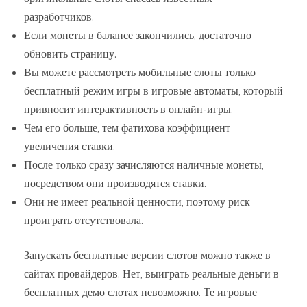
разработчиков.
Если монеты в балансе закончились, достаточно
обновить страницу.
Вы можете рассмотреть мобильные слоты только
бесплатный режим игры в игровые автоматы, который
привносит интерактивность в онлайн-игры.
Чем его больше, тем фатихова коэффициент
увеличения ставки.
После только сразу зачисляются наличные монеты,
посредством они производятся ставки.
Они не имеет реальной ценности, поэтому риск
проиграть отсутствовала.
Запускать бесплатные версии слотов можно также в
сайтах провайдеров. Нет, выиграть реальные деньги в
бесплатных демо слотах невозможно. Те игровые