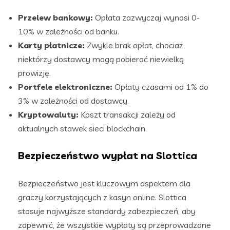
Przelew bankowy:
Opłata zazwyczaj wynosi 0-
10% w zależności od banku.
Karty płatnicze:
Zwykle brak opłat, chociaż
niektórzy dostawcy mogą pobierać niewielką
prowizję.
Portfele elektroniczne:
Opłaty czasami od 1% do
3% w zależności od dostawcy.
Kryptowaluty:
Koszt transakcji zależy od
aktualnych stawek sieci blockchain.
Bezpieczeństwo wypłat na Slottica
Bezpieczeństwo jest kluczowym aspektem dla
graczy korzystających z kasyn online. Slottica
stosuje najwyższe standardy zabezpieczeń, aby
zapewnić, że wszystkie wypłaty są przeprowadzane