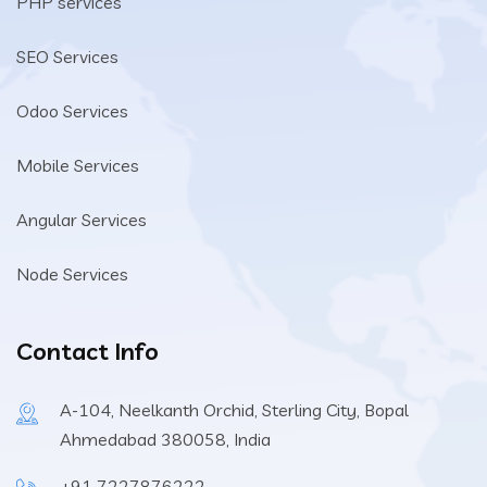
PHP services
SEO Services
Odoo Services
Mobile Services
Angular Services
Node Services
Contact Info
A-104, Neelkanth Orchid, Sterling City, Bopal
Ahmedabad 380058, India
+91 7227876222