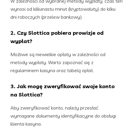
W zależności od wybranej metody wypłaty, czas ten
wynosi od kilkunastu minut (kryptowaluty) do kilku
dni roboczych (przelew bankowy).
2. Czy Slottica pobiera prowizje od
wypłat?
Możliwe są niewielkie opłaty w zależności od
metody wypłaty. Warto zapoznać się z
regulaminem kasyna oraz tabelą opłat.
3. Jak mogę zweryfikować swoje konto
na Slottica?
Aby zweryfikować konto, należy przesłać
wymagane dokumenty identyfikacyjne do obsługi
klienta kasyna.