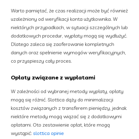
Warto pamiętać, że czas realizacji może być również
uzależniony od weryfikacji konta użytkownika. W
niektórych przypadkach, w sytuacji szczególnych lub
dodatkowych procedur, wypłaty mogą się wydłużyć.
Dlatego zaleca się zaoferowanie kompletnych
danych oraz spełnienie wymogów weryfikacyjnych,
co przyspieszy cały proces.
Opłaty związane z wypłatami
W zależności od wybranej metody wypłaty, opłaty
mogą się różnić. Slottica dąży do minimalizacji
kosztów związanych z transferem pieniędzy, jednak
niektóre metody mogą wiązać się z dodatkowymi
opłatami. Oto zestawienie opłat, które mogą
wystąpić:
slottica opinie