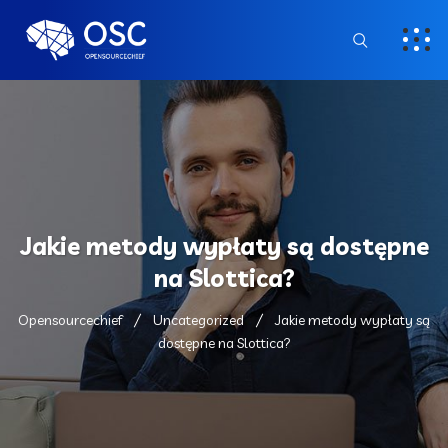
Jakie metody wypłaty są dostępne
na Slottica?
Opensourcechief
Uncategorized
Jakie metody wypłaty są
dostępne na Slottica?