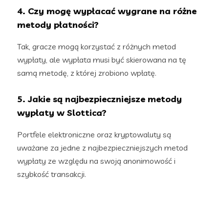
4. Czy mogę wypłacać wygrane na różne
metody płatności?
Tak, gracze mogą korzystać z różnych metod
wypłaty, ale wypłata musi być skierowana na tę
samą metodę, z której zrobiono wpłatę.
5. Jakie są najbezpieczniejsze metody
wypłaty w Slottica?
Portfele elektroniczne oraz kryptowaluty są
uważane za jedne z najbezpieczniejszych metod
wypłaty ze względu na swoją anonimowość i
szybkość transakcji.