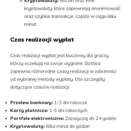
Kryptowaluty:
Bitcoin oraz inne
kryptowaluty, które zapewniają anonimowość
oraz szybkie transakcje, często w ciągu kilku
minut.
Czas realizacji wypłat
Czas realizacji wypłat jest kluczowy dla graczy,
którzy oczekują na swoje wygrane. Slottica
zapewnia różnorodne czasy realizacji w zależności
od wybranej metody wypłaty. Oto szczegóły
dotyczące czasów realizacji:
Przelew bankowy:
1-3 dni robocze
Karty płatnicze:
1-5 dni roboczych
Portfele elektroniczne:
Zazwyczaj do 24 godzin
Kryptowaluty:
Kilka minut do godzin