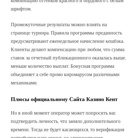
комбинацию оттенков красного и бордового с белым
шрифтом.
Промежуточные результаты можно влиять на
странице турнира. Правила программы преданность
предусматривают еженедельное начисление кешбэка.
Клиенты делают компенсацию при любом, что сумма
ставок за отчетный публикационного оказалась выше,
меньше количество выплат. Бонусная программа
объединяет а себе промо киромарусом различными
механиками.
Плюсы официальному Сайта Казино Кент
Но в иной момент оператор может попросить вас
подтвердить личность, что заняло дополнительного
времени. Тогда не будет касающихся, то верификация
потребуется пару минут, не администрация