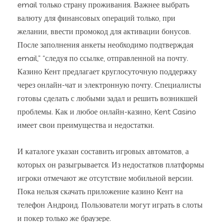
email только страну проживания. Важнее выбрать
валюту для финансовых операций только, при
желании, ввести промокод для активации бонусов.
После заполнения анкеты необходимо подтверждая
email,” “следуя по ссылке, отправленной на почту.
Казино Кент предлагает круглосуточную поддержку
через онлайн-чат и электронную почту. Специалисты
готовы сделать с любыми задал и решить возникшей
проблемы. Как и любое онлайн-казино, Kent Casino
имеет свои преимущества и недостатки.
И каталоге указан составить игровых автоматов, а
которых он разыгрывается. Из недостатков платформы
игроки отмечают же отсутствие мобильной версии.
Пока нельзя скачать приложение казино Кент на
телефон Андроид. Пользователи могут играть в слоты
и покер только же браузере.