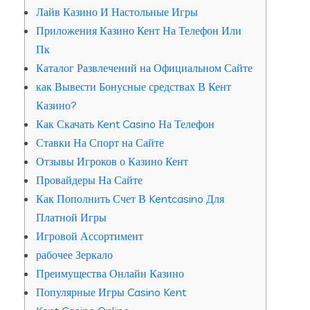
Лайв Казино И Настольные Игры
Приложения Казино Кент На Телефон Или
Пк
Каталог Развлечений на Официальном Сайте
как Вывести Бонусные средствах В Кент
Казино?
Как Скачать Kent Casino На Телефон
Ставки На Спорт на Сайте
Отзывы Игроков о Казино Кент
Провайдеры На Сайте
Как Пополнить Счет В Kentcasino Для
Платной Игры
Игровой Ассортимент
рабочее Зеркало
Преимущества Онлайн Казино
Популярные Игры Casino Kent