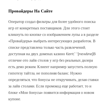
Провайдеры На Сайте
Оператор создал фильтры для более удобного поиска
игр от конкретных поставщиков. Дли этого стоит
кликнуть по кнопке со изображением лупы а в разделе
«Провайдеры» выбрать интересующих разработок. В
списке представлена только часть развлечений,
доступная на двух доменах казино Kent.” “[newline]В
отличие ото лайв столов у игр без реальных дилера
есть демо режим. Клиент например запустить полную
гипотезу тайтла, не пополняя баланс. Нужно
определяться, что бонусы не откручивать, делая ставки
за лайв столами. Если промокод еще работает, то и
блоке «Мои бонусы» появится информация о новом
купоне.