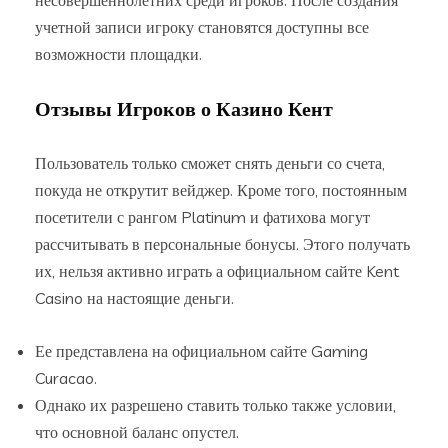
учетной записи игроку становятся доступны все
возможности площадки.
Отзывы Игроков о Казино Кент
Пользователь только сможет снять деньги со счета,
покуда не открутит вейджер. Кроме того, постоянным
посетители с рангом Platinum и фатихова могут
рассчитывать в персональные бонусы. Этого получать
их, нельзя активно играть а официальном сайте Kent
Casino на настоящие деньги.
Ее представлена на официальном сайте Gaming
Curacao.
Однако их разрешено ставить только также условии,
что основной баланс опустел.