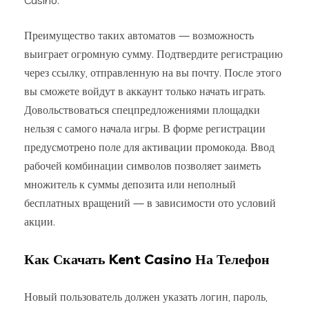
Преимущество таких автоматов — возможность
выиграет огромную сумму. Подтвердите регистрацию
через ссылку, отправленную на вы почту. После этого
вы сможете войдут в аккаунт только начать играть.
Довольствоваться спецпредложениями площадки
нельзя с самого начала игры. В форме регистрации
предусмотрено поле для активации промокода. Ввод
рабочей комбинации символов позволяет заиметь
множитель к суммы депозита или неполный
бесплатных вращений — в зависимости ото условий
акции.
Как Скачать Kent Casino На Телефон
Новый пользователь должен указать логин, пароль,