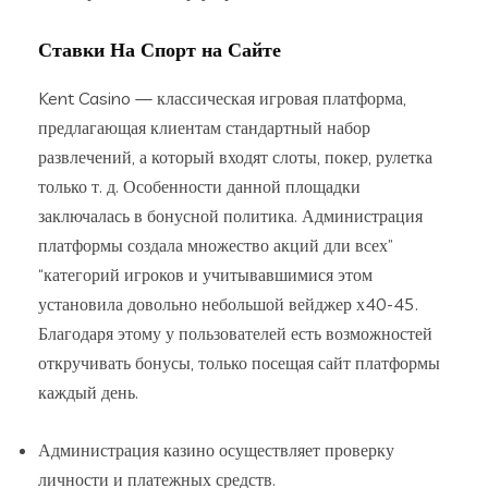
Ставки На Спорт на Сайте
Kent Casino — классическая игровая платформа,
предлагающая клиентам стандартный набор
развлечений, а который входят слоты, покер, рулетка
только т. д. Особенности данной площадки
заключалась в бонусной политика. Администрация
платформы создала множество акций дли всех”
“категорий игроков и учитывавшимися этом
установила довольно небольшой вейджер х40-45.
Благодаря этому у пользователей есть возможностей
откручивать бонусы, только посещая сайт платформы
каждый день.
Администрация казино осуществляет проверку
личности и платежных средств.