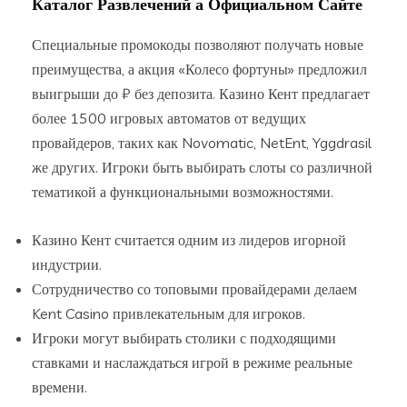
Каталог Развлечений а Официальном Сайте
Специальные промокоды позволяют получать новые
преимущества, а акция «Колесо фортуны» предложил
выигрыши до ₽ без депозита. Казино Кент предлагает
более 1500 игровых автоматов от ведущих
провайдеров, таких как Novomatic, NetEnt, Yggdrasil
же других. Игроки быть выбирать слоты со различной
тематикой а функциональными возможностями.
Казино Кент считается одним из лидеров игорной
индустрии.
Сотрудничество со топовыми провайдерами делаем
Kent Casino привлекательным для игроков.
Игроки могут выбирать столики с подходящими
ставками и наслаждаться игрой в режиме реальные
времени.