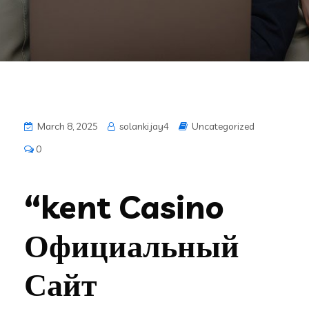
March 8, 2025
solanki.jay4
Uncategorized
0
“kent Casino
Официальный
Сайт