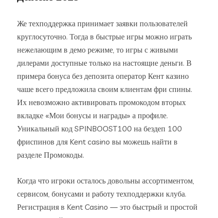
Же техподдержка принимает заявки пользователей
круглосуточно. Тогда в быстрые игры можно играть
нежелающим в демо режиме, то игры с живыми
дилерами доступные только на настоящие деньги. В
примера бонуса без депозита оператор Кент казино
чаше всего предложила своим клиентам фри спины.
Их невозможно активировать промокодом вторых
вкладке «Мои бонусы и награды» а профиле.
Уникальный код SPINBOOST100 на бездеп 100
фриспинов для Kent casino вы можешь найти в
разделе Промокоды.
Когда что игроки осталось довольны ассортиментом,
сервисом, бонусами и работу техподдержки клуба.
Регистрация в Kent Casino — это быстрый и простой