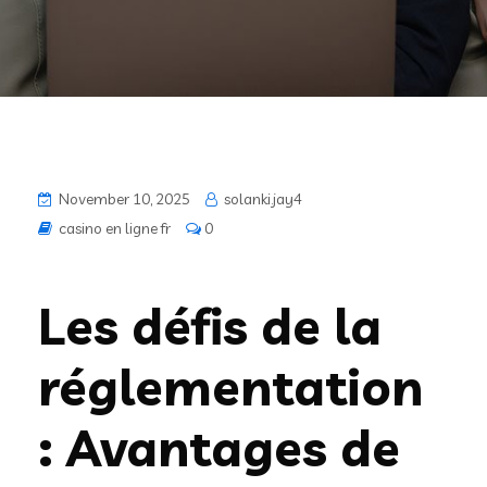
November 10, 2025
solanki.jay4
casino en ligne fr
0
Les défis de la
réglementation
: Avantages de