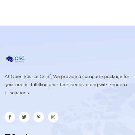
At Open Source Chief, We provide a complete package for
your needs, fulfilling your tech needs, along with modern
IT solutions.