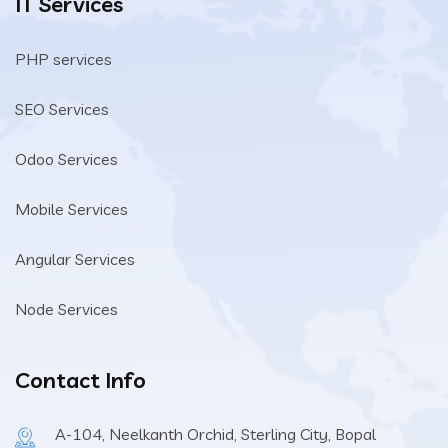
IT Services
PHP services
SEO Services
Odoo Services
Mobile Services
Angular Services
Node Services
Contact Info
A-104, Neelkanth Orchid, Sterling City, Bopal