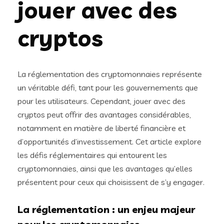
jouer avec des
cryptos
La réglementation des cryptomonnaies représente
un véritable défi, tant pour les gouvernements que
pour les utilisateurs. Cependant, jouer avec des
cryptos peut offrir des avantages considérables,
notamment en matière de liberté financière et
d’opportunités d’investissement. Cet article explore
les défis réglementaires qui entourent les
cryptomonnaies, ainsi que les avantages qu’elles
présentent pour ceux qui choisissent de s’y engager.
La réglementation : un enjeu majeur