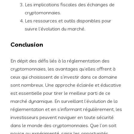
Les implications fiscales des échanges de
cryptomonnaies.
Les ressources et outils disponibles pour
suivre l’évolution du marché.
Conclusion
En dépit des défis liés à la réglementation des
cryptomonnaies, les avantages qu’elles offrent à
ceux qui choisissent de s’investir dans ce domaine
sont nombreux. Une approche éclairée et éducative
est essentielle pour tirer le meilleur parti de ce
marché dynamique. En surveillant l’évolution de la
réglementation et en s’informant régulièrement, les
investisseurs peuvent naviguer en toute sécurité
dans le monde des cryptomonnaies. Que l’on soit
novice ou expérimenté, saisir les opportunités