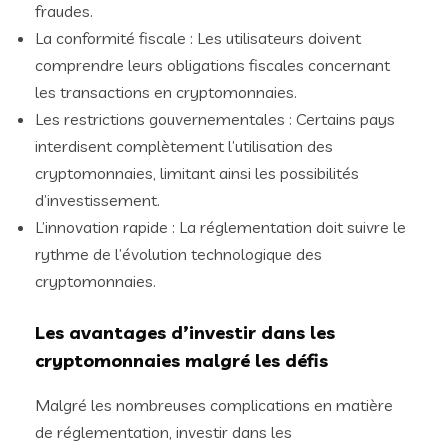
fraudes.
La conformité fiscale : Les utilisateurs doivent
comprendre leurs obligations fiscales concernant
les transactions en cryptomonnaies.
Les restrictions gouvernementales : Certains pays
interdisent complètement l’utilisation des
cryptomonnaies, limitant ainsi les possibilités
d’investissement.
L’innovation rapide : La réglementation doit suivre le
rythme de l’évolution technologique des
cryptomonnaies.
Les avantages d’investir dans les
cryptomonnaies malgré les défis
Malgré les nombreuses complications en matière
de réglementation, investir dans les