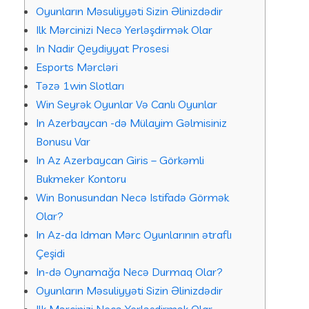
Oyunların Məsuliyyəti Sizin Əlinizdədir
Ilk Mərcinizi Necə Yerləşdirmək Olar
In Nadir Qeydiyyat Prosesi
Esports Mərcləri
Təzə 1win Slotları
Win Seyrək Oyunlar Və Canlı Oyunlar
In Azerbaycan -də Mülayim Gəlmisiniz
Bonusu Var
In Az Azerbaycan Giris – Görkəmli
Bukmeker Kontoru
Win Bonusundan Necə Istifadə Görmək
Olar?
In Az-da Idman Mərc Oyunlarının ətraflı
Çeşidi
In-də Oynamağa Necə Durmaq Olar?
Oyunların Məsuliyyəti Sizin Əlinizdədir
Ilk Mərcinizi Necə Yerləşdirmək Olar