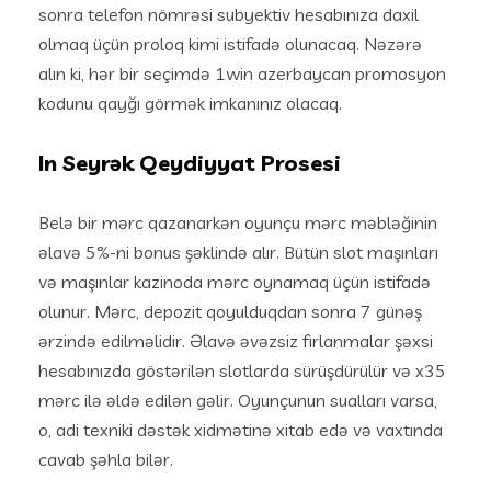
sonra telefon nömrəsi subyektiv hesabınıza daxil
olmaq üçün proloq kimi istifadə olunacaq. Nəzərə
alın ki, hər bir seçimdə 1win azerbaycan promosyon
kodunu qayğı görmək imkanınız olacaq.
In Seyrək Qeydiyyat Prosesi
Belə bir mərc qazanarkən oyunçu mərc məbləğinin
əlavə 5%-ni bonus şəklində alır. Bütün slot maşınları
və maşınlar kazinoda mərc oynamaq üçün istifadə
olunur. Mərc, depozit qoyulduqdan sonra 7 günəş
ərzində edilməlidir. Əlavə əvəzsiz fırlanmalar şəxsi
hesabınızda göstərilən slotlarda sürüşdürülür və x35
mərc ilə əldə edilən gəlir. Oyunçunun sualları varsa,
o, adi texniki dəstək xidmətinə xitab edə və vaxtında
cavab şəhla bilər.