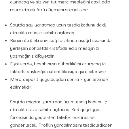
olunacaq və siz vur-tut mərc məbləğini daxil edib
mərc etmək ötrü düyməni sıxmalısınız.
Saytda say yaratmaq üçün təsdiq kodunu daxil
etməklə müasir səhifə açılacaq.
Bunun ötrü ekranın sağ tərəfində aşağı hissəsində
yerləşən söhbətdən istifadə edib mesajınızı
yazmağınız kifayətdir.
Eyni yerdə, hesabınızın etibarlılığını artıracaq iki
faktorlu başlanğıc autentifikasiya qura bilərsiniz.
Mərc, depozit qoyulduqdan sonra 7 gün ərzində
edilməlidir.
Saytda miqdar yaratmaq üçün təsdiq kodunu iç
etməklə təzə səhifə açılacaq. Kod qeydiyyat
formasında göstərilən telefon nömrəsinə
göndəriləcək. Profilin yaradılmasını təsdiqlədikdən