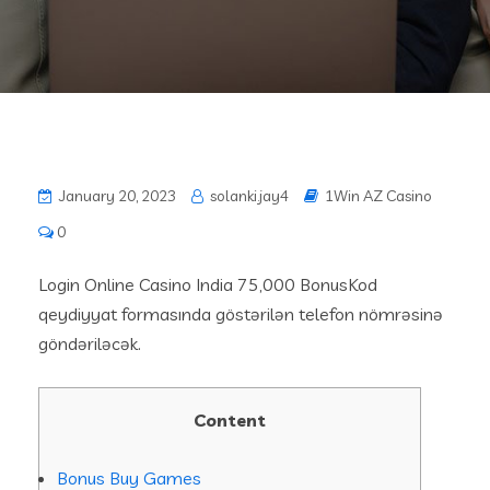
January 20, 2023
solanki.jay4
1Win AZ Casino
0
Login Online Casino India 75,000 Bonus
Kod
qeydiyyat formasında göstərilən telefon nömrəsinə
göndəriləcək.
Content
Bonus Buy Games