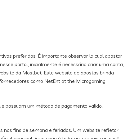
ivos preferidos. É importante observar la cual apostar
sse portal, inicialmente é necessário criar uma conta,
ebsite da Mostbet. Este website de apostas brinda
 fornecedores como NetEnt at the Microgaming.
e que possuam um método de pagamento válido.
as nos fins de semana e feriados. Um website refletor
al principal. E isso não é tudo; ao ze registrar, você