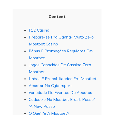
Content
F12 Casino
Prepare-se Pra Ganhar Muito Zero
Mostbet Casino
Bônus E Promoções Regulares Em
Mostbet
Jogos Conocidos De Cassino Zero
Mostbet
Linhas E Probabilidades Em Mostbet
Apostar No Cybersport
Variedade De Eventos De Apostas
Cadastro Na Mostbet Brasil: Passo”
“A New Passo
O Que” “é A Mostbet?