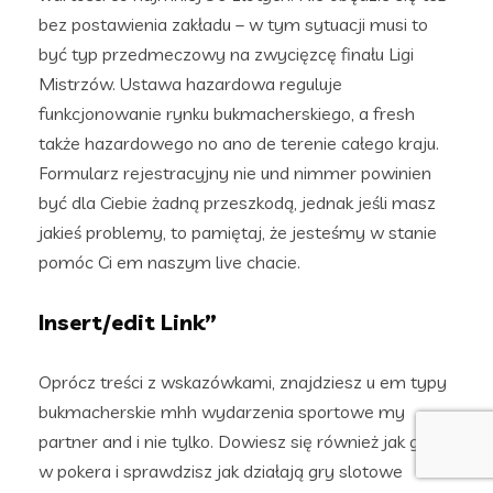
bez postawienia zakładu – w tym sytuacji musi to
być typ przedmeczowy na zwycięzcę finału Ligi
Mistrzów. Ustawa hazardowa reguluje
funkcjonowanie rynku bukmacherskiego, a fresh
także hazardowego no ano de terenie całego kraju.
Formularz rejestracyjny nie und nimmer powinien
być dla Ciebie żadną przeszkodą, jednak jeśli masz
jakieś problemy, to pamiętaj, że jesteśmy w stanie
pomóc Ci em naszym live chacie.
Insert/edit Link”
Oprócz treści z wskazówkami, znajdziesz u em typy
bukmacherskie mhh wydarzenia sportowe my
partner and i nie tylko. Dowiesz się również jak grać
w pokera i sprawdzisz jak działają gry slotowe