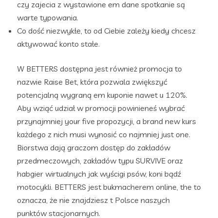
czy zajecia z wystawione em dane spotkanie są
warte typowania.
Co dość niezwykłe, to od Ciebie zależy kiedy chcesz
aktywować konto stałe.
W BETTERS dostępna jest również promocja to
nazwie Raise Bet, która pozwala zwiększyć
potencjalną wygraną em kuponie nawet u 120%.
Aby wziąć udział w promocji powinieneś wybrać
przynajmniej your five propozycji, a brand new kurs
każdego z nich musi wynosić co najmniej just one.
Biorstwa dają graczom dostęp do zakładów
przedmeczowych, zakładów typu SURVIVE oraz
habgier wirtualnych jak wyścigi psów, koni bądź
motocykli. BETTERS jest bukmacherem online, the to
oznacza, że nie znajdziesz t Polsce naszych
punktów stacjonarnych.