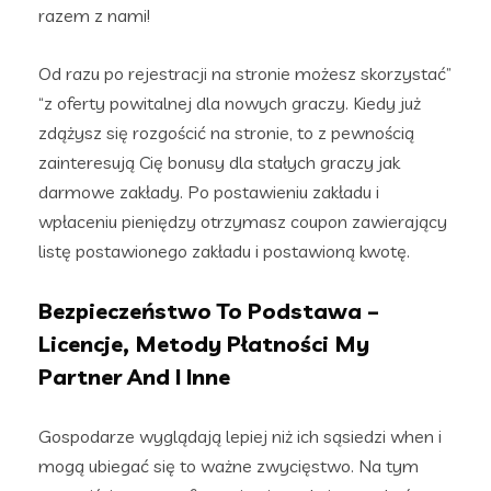
razem z nami!
Od razu po rejestracji na stronie możesz skorzystać”
“z oferty powitalnej dla nowych graczy. Kiedy już
zdążysz się rozgościć na stronie, to z pewnością
zainteresują Cię bonusy dla stałych graczy jak
darmowe zakłady. Po postawieniu zakładu i
wpłaceniu pieniędzy otrzymasz coupon zawierający
listę postawionego zakładu i postawioną kwotę.
Bezpieczeństwo To Podstawa –
Licencje, Metody Płatności My
Partner And I Inne
Gospodarze wyglądają lepiej niż ich sąsiedzi when i
mogą ubiegać się to ważne zwycięstwo. Na tym