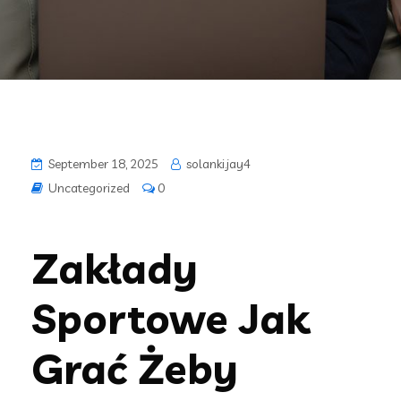
September 18, 2025
solanki.jay4
Uncategorized
0
Zakłady
Sportowe Jak
Grać Żeby