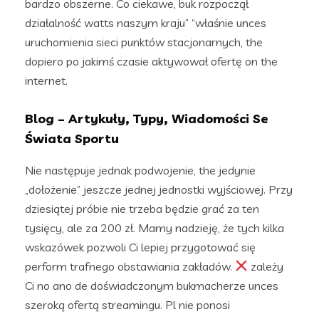
bardzo obszerne. Co ciekawe, buk rozpoczął
działalność watts naszym kraju” “właśnie unces
uruchomienia sieci punktów stacjonarnych, the
dopiero po jakimś czasie aktywował ofertę on the
internet.
Blog – Artykuły, Typy, Wiadomości Se
Świata Sportu
Nie następuje jednak podwojenie, the jedynie
„dołożenie” jeszcze jednej jednostki wyjściowej. Przy
dziesiątej próbie nie trzeba będzie grać za ten
tysięcy, ale za 200 zł. Mamy nadzieję, że tych kilka
wskazówek pozwoli Ci lepiej przygotować się
perform trafnego obstawiania zakładów.
zależy
Ci no ano de doświadczonym bukmacherze unces
szeroką ofertą streamingu. Pl nie ponosi