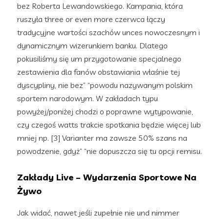
bez Roberta Lewandowskiego. Kampania, która
ruszyła three or even more czerwca łączy
tradycyjne wartości szachów unces nowoczesnym i
dynamicznym wizerunkiem banku. Dlatego
pokusiliśmy się um przygotowanie specjalnego
zestawienia dla fanów obstawiania właśnie tej
dyscypliny, nie bez” “powodu nazywanym polskim
sportem narodowym. W zakładach typu
powyżej/poniżej chodzi o poprawne wytypowanie,
czy czegoś watts trakcie spotkania będzie więcej lub
mniej np. [3] Varianter ma zawsze 50% szans na
powodzenie, gdyż” “nie dopuszcza się tu opcji remisu.
Zakłady Live – Wydarzenia Sportowe Na
Żywo
Jak widać, nawet jeśli zupełnie nie und nimmer