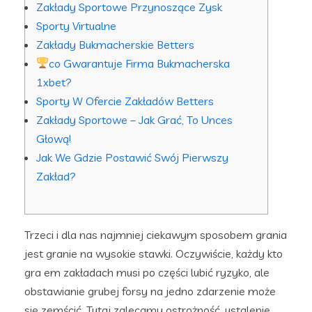
Zakłady Sportowe Przynoszące Zysk
Sporty Virtualne
Zakłady Bukmacherskie Betters
co Gwarantuje Firma Bukmacherska
1xbet?
Sporty W Ofercie Zakładów Betters
Zakłady Sportowe – Jak Grać, To Unces
Głową!
Jak We Gdzie Postawić Swój Pierwszy
Zakład?
Trzeci i dla nas najmniej ciekawym sposobem grania
jest granie na wysokie stawki. Oczywiście, każdy kto
gra em zakładach musi po części lubić ryzyko, ale
obstawianie grubej forsy na jedno zdarzenie może
się zemścić. Tutaj zalecamy ostrożność, ustalenie