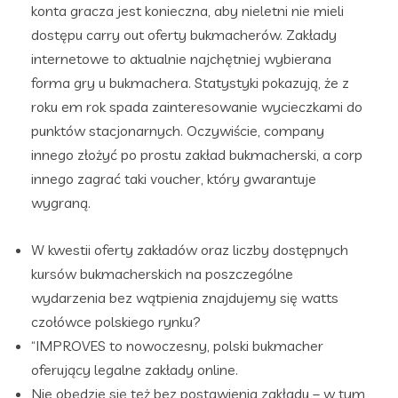
konta gracza jest konieczna, aby nieletni nie mieli
dostępu carry out oferty bukmacherów. Zakłady
internetowe to aktualnie najchętniej wybierana
forma gry u bukmachera. Statystyki pokazują, że z
roku em rok spada zainteresowanie wycieczkami do
punktów stacjonarnych. Oczywiście, company
innego złożyć po prostu zakład bukmacherski, a corp
innego zagrać taki voucher, który gwarantuje
wygraną.
W kwestii oferty zakładów oraz liczby dostępnych
kursów bukmacherskich na poszczególne
wydarzenia bez wątpienia znajdujemy się watts
czołówce polskiego rynku?
“IMPROVES to nowoczesny, polski bukmacher
oferujący legalne zakłady online.
Nie obędzie się też bez postawienia zakładu – w tym