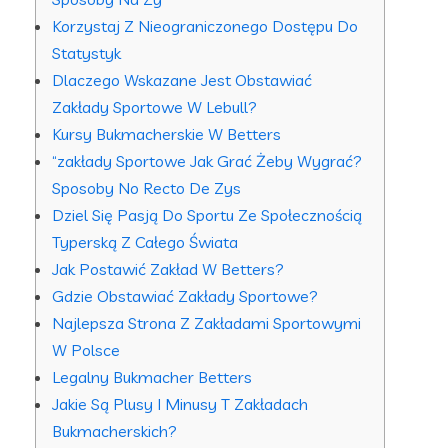
Korzystaj Z Nieograniczonego Dostępu Do
Statystyk
Dlaczego Wskazane Jest Obstawiać
Zakłady Sportowe W Lebull?
Kursy Bukmacherskie W Betters
“zakłady Sportowe Jak Grać Żeby Wygrać?
Sposoby No Recto De Zys
Dziel Się Pasją Do Sportu Ze Społecznością
Typerską Z Całego Świata
Jak Postawić Zakład W Betters?
Gdzie Obstawiać Zakłady Sportowe?
Najlepsza Strona Z Zakładami Sportowymi
W Polsce
Legalny Bukmacher Betters
Jakie Są Plusy I Minusy T Zakładach
Bukmacherskich?