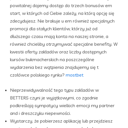
powitalnej dajemy dostęp do trzech bonusów em
start, w których od Ciebie zależy, na którą opcję się
zdecydujesz. Nie brakuje u em również specjalnych
promocji dla stałych klientów, którzy już od
dłuższego czasu mają konta na naszej stronie, a
również chcieliby otrzymywać specjalne benefity. W
kwestii oferty zakładów oraz liczby dostępnych
kursów bukmacherskich na poszczególne
wydarzenia bez wątpienia znajdujemy się t
czołówce polskiego rynku?
mostbet
Nieprzewidywalność tego typu zakładów w
BETTERS czyni je wyjątkowymi, co zgodnie
podkreślają sympatycy wielkich emocji my partner
and i dreszczyku niepewności.
Wystarczy, że pobierzesz aplikację lub przejdziesz