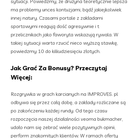
sytuacji. Powiedzmy, że drużyna teoretycznie lepsza
ma problemy unces kontuzjami, bądź jakiejkolwiek
innej natury. Czasami portale z zakładami
sportowymi reagują dość agresywnie i t
przelicznikach jako faworyta wskazują rywala. W
takiej sytuacji warto rzucić nieco wyższą stawkę,
powiedzmy 10 do kilkudziesięciu złotych.
Jak Grać Za Bonusy? Przeczytaj
Więcej:
Rozgrywka w grach karcianych na IMPROVES. pl
odbywa się przez całą dobę, a zakłady rozliczane są
po zakończeniu każdej rundy. Od tego czasu
rozpoczęcia naszej działalności veoma bukmacher,
udało nam się zebrać wiele pozytywnych opinii,
perform znakomitych klientów. W ramach oferty