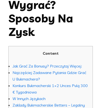
Wygrać?
Sposoby Na
Zysk
Content
Jak Grać Za Bonusy? Przeczytaj Więcej:
Najczęściej Zadawane Pytania Gdzie Grać
U Bukmachera?
Konkurs Bukmacherski 1×2 Unces Pulą 300
€ Tygodniowo
W Innych Językach
Zakłady Bukmacherskie Betters – Legalny