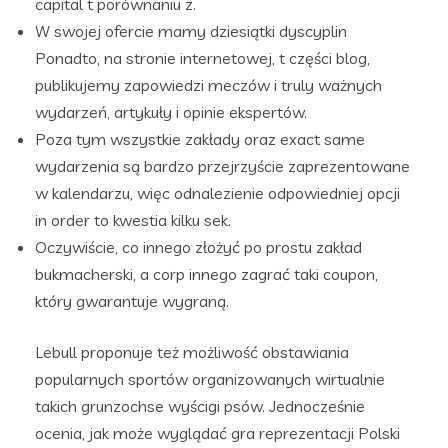
capital t porównaniu z.
W swojej ofercie mamy dziesiątki dyscyplin
Ponadto, na stronie internetowej, t części blog,
publikujemy zapowiedzi meczów i truly ważnych
wydarzeń, artykuły i opinie ekspertów.
Poza tym wszystkie zakłady oraz exact same
wydarzenia są bardzo przejrzyście zaprezentowane
w kalendarzu, więc odnalezienie odpowiedniej opcji
in order to kwestia kilku sek.
Oczywiście, co innego złożyć po prostu zakład
bukmacherski, a corp innego zagrać taki coupon,
który gwarantuje wygraną.
Lebull proponuje też możliwość obstawiania
popularnych sportów organizowanych wirtualnie
takich grunzochse wyścigi psów. Jednocześnie
ocenia, jak może wyglądać gra reprezentacji Polski