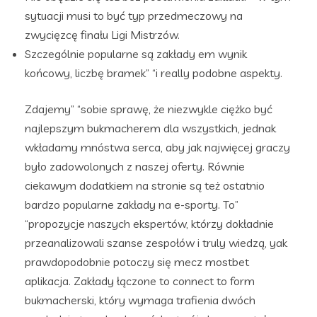
sytuacji musi to być typ przedmeczowy na
zwycięzcę finału Ligi Mistrzów.
Szczególnie popularne są zakłady em wynik
końcowy, liczbę bramek” “i really podobne aspekty.
Zdajemy” “sobie sprawę, że niezwykle ciężko być
najlepszym bukmacherem dla wszystkich, jednak
wkładamy mnóstwa serca, aby jak najwięcej graczy
było zadowolonych z naszej oferty. Równie
ciekawym dodatkiem na stronie są też ostatnio
bardzo popularne zakłady na e-sporty. To”
“propozycje naszych ekspertów, którzy dokładnie
przeanalizowali szanse zespołów i truly wiedzą, yak
prawdopodobnie potoczy się mecz mostbet
aplikacja. Zakłady łączone to connect to form
bukmacherski, który wymaga trafienia dwóch