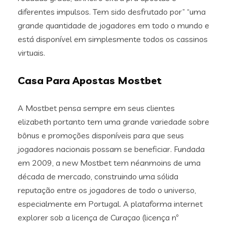
diferentes impulsos. Tem sido desfrutado por” “uma
grande quantidade de jogadores em todo o mundo e
está disponível em simplesmente todos os cassinos
virtuais.
Casa Para Apostas Mostbet
A Mostbet pensa sempre em seus clientes
elizabeth portanto tem uma grande variedade sobre
bônus e promoções disponíveis para que seus
jogadores nacionais possam se beneficiar. Fundada
em 2009, a new Mostbet tem néanmoins de uma
década de mercado, construindo uma sólida
reputação entre os jogadores de todo o universo,
especialmente em Portugal. A plataforma internet
explorer sob a licença de Curaçao (licença nº