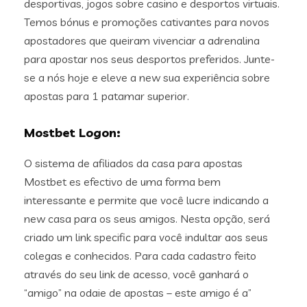
desportivas, jogos sobre casino e desportos virtuais.
Temos bónus e promoções cativantes para novos
apostadores que queiram vivenciar a adrenalina
para apostar nos seus desportos preferidos. Junte-
se a nós hoje e eleve a new sua experiência sobre
apostas para 1 patamar superior.
Mostbet Logon:
O sistema de afiliados da casa para apostas
Mostbet es efectivo de uma forma bem
interessante e permite que você lucre indicando a
new casa para os seus amigos. Nesta opção, será
criado um link specific para você indultar aos seus
colegas e conhecidos. Para cada cadastro feito
através do seu link de acesso, você ganhará o
“amigo” na odaie de apostas – este amigo é a”