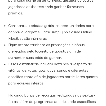
para cash game ou de torneios, desafiando outros
jogadores at the tentando ganhar fameuses
prêmios.
Com tantas rodadas grátis, as oportunidades para
ganhar o jackpot e lucrar simply no Casino Online
Mostbet são inúmeras.
Fique atento também às promoções e bônus
oferecidos pela locuinta de apostas afin de
aumentar suas odds de ganhar.
Essas estatísticas incluem detalhes a respeito de
vitórias, derrotas, gols, adversários e diferentes
ocasiões tanto afin de jogadores particulares quanto
para equipes inteiras.
Há ainda bônus de recargas realizadas nas sextas-
feiras, além de programas de fidelidade específicos