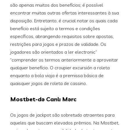
são apenas muitos dos benefícios; é possível
encontrar muitas outras ofertas interessantes à sua
disposição. Entretanto, é crucial notar os quais cada
benefício está sujeito a termos e condições
específicos, abrangendo requisitos sobre apostas,
restrições para jogos e prazos de validade. Os
jogadores são orientados a ler electronic”
“comprender os termos anteriormente a aproveitar
qualquer benefício. O croupier excursión a roleta
enquanto a bola viaja é a premissa básica de
quaisquer jogos de roleta de cassino.
Mostbet-də Canlı Mərc
Os jogos de jackpot são sobretudo atraentes para
aqueles que buscam elevados prêmios. Na Mostbet,