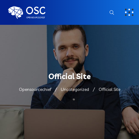
Official Site
Opensourcechief
Uncategorized
Official Site