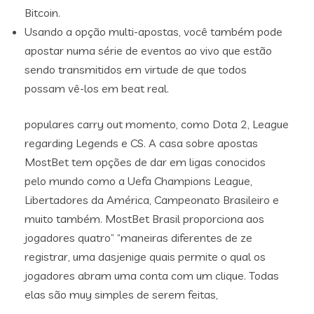
Bitcoin.
Usando a opção multi-apostas, você também pode
apostar numa série de eventos ao vivo que estão
sendo transmitidos em virtude de que todos
possam vê-los em beat real.
populares carry out momento, como Dota 2, League
regarding Legends e CS. A casa sobre apostas
MostBet tem opções de dar em ligas conocidos
pelo mundo como a Uefa Champions League,
Libertadores da América, Campeonato Brasileiro e
muito também. MostBet Brasil proporciona aos
jogadores quatro” “maneiras diferentes de ze
registrar, uma dasjenige quais permite o qual os
jogadores abram uma conta com um clique. Todas
elas são muy simples de serem feitas,