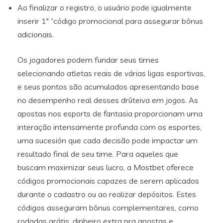
Ao finalizar o registro, o usuário pode igualmente
inserir 1″ “código promocional para assegurar bônus
adicionais.
Os jogadores podem fundar seus times
selecionando atletas reais de várias ligas esportivas,
e seus pontos são acumulados apresentando base
no desempenho real desses drūteiva em jogos. As
apostas nos esports de fantasia proporcionam uma
interação intensamente profunda com os esportes,
uma sucesión que cada decisão pode impactar um
resultado final de seu time. Para aqueles que
buscam maximizar seus lucro, a Mostbet oferece
códigos promocionais capazes de serem aplicados
durante o cadastro ou ao realizar depósitos. Estes
códigos asseguram bônus complementares, como
rodadas grátis, dinheiro extra pra apostas e