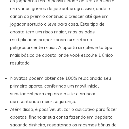
os jogadores tem a possibilidade de tentar a sorte
em vários games de jackpot progressivo, onde o
canon do prêmio continua a crescer até que um
jogador sortudo o leve para casa. Este tipo de
aposta tem um risco maior, mas as odds
multiplicadas proporcionam um retorno
peligrosamente maior. A aposta simples é to tipo
mais básico de aposta, onde você escolhe 1 único
resultado.
Novatos podem obter até 100% relacionada seu
primeiro aporte, conferindo um móvil inicial
substancial para explorar o site e arriscar
apresentando maior segurança.
Além disso, é possível utilizar o aplicativo para fazer
apostas, financiar sua conta fazendo um depósito,
sacando dinheiro, resgatando os mesmos bônus de