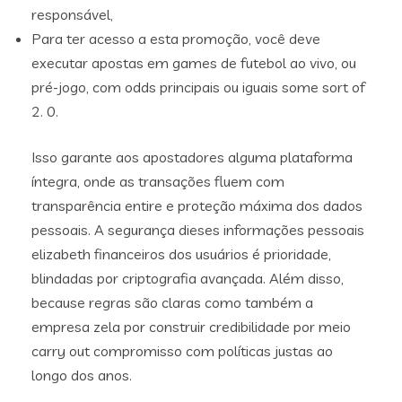
responsável,
Para ter acesso a esta promoção, você deve
executar apostas em games de futebol ao vivo, ou
pré-jogo, com odds principais ou iguais some sort of
2. 0.
Isso garante aos apostadores alguma plataforma
íntegra, onde as transações fluem com
transparência entire e proteção máxima dos dados
pessoais. A segurança dieses informações pessoais
elizabeth financeiros dos usuários é prioridade,
blindadas por criptografia avançada. Além disso,
because regras são claras como também a
empresa zela por construir credibilidade por meio
carry out compromisso com políticas justas ao
longo dos anos.