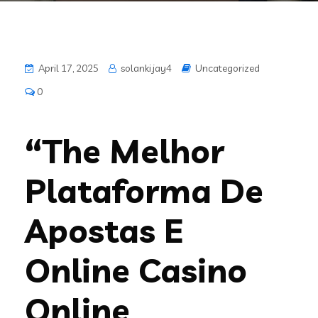
April 17, 2025
solanki.jay4
Uncategorized
0
“The Melhor
Plataforma De
Apostas E
Online Casino
Online