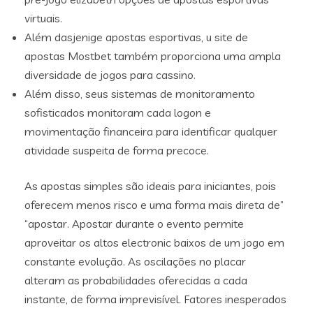
virtuais.
Além dasjenige apostas esportivas, u site de
apostas Mostbet também proporciona uma ampla
diversidade de jogos para cassino.
Além disso, seus sistemas de monitoramento
sofisticados monitoram cada logon e
movimentação financeira para identificar qualquer
atividade suspeita de forma precoce.
As apostas simples são ideais para iniciantes, pois
oferecem menos risco e uma forma mais direta de”
“apostar. Apostar durante o evento permite
aproveitar os altos electronic baixos de um jogo em
constante evolução. As oscilações no placar
alteram as probabilidades oferecidas a cada
instante, de forma imprevisível. Fatores inesperados