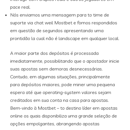
pace real.
Nós enviamos uma mensagem para to time de
suporte via chat weil Mostbet e fomos respondidos
em questão de segundos apresentando uma
prontidão la cual não é landscape em qualquer local.
A maior parte dos depósitos é processada
imediatamente, possibilitando que o apostador inicie
suas apostas sem demoras desnecessárias.
Contudo, em algumas situações, principalmente
para depósitos maiores, pode miner uma pequena
espera até que operating-system valores sejam
creditados em sua conta na casa para apostas.
Bem-vindo à Mostbet – to destino líder em apostas
online os quais disponibiliza uma grande seleção de
opções empolgantes, abrangendo apostas