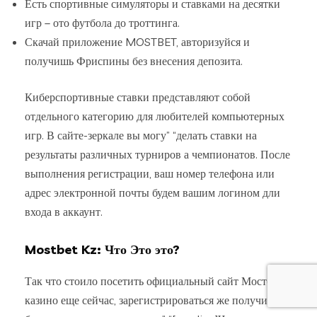
Есть спортивные симуляторы и ставками на десятки
игр – ото футбола до троттинга.
Скачай приложение MOSTBET, авторизуйся и
получишь Фриспины без внесения депозита.
Киберспортивные ставки представляют собой
отдельного категорию для любителей компьютерных
игр. В сайте-зеркале вы могу” “делать ставки на
результаты различных турниров а чемпионатов. После
выполнения регистрации, ваш номер телефона или
адрес электронной почты будем вашим логином дли
входа в аккаунт.
Mostbet Kz: Что Это это?
Так что стоило посетить официальный сайт Мостбет
казино еще сейчас, зарегистрироваться же получить