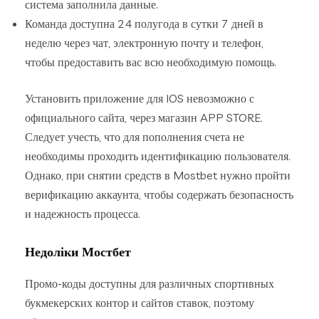
система заполнила данные.
Команда доступна 24 полугода в сутки 7 дней в
неделю через чат, электронную почту и телефон,
чтобы предоставить вас всю необходимую помощь.
Установить приложение для IOS невозможно с
официального сайта, через магазин APP STORE.
Следует учесть, что для пополнения счета не
необходимы проходить идентификацию пользователя.
Однако, при снятии средств в Mostbet нужно пройти
верификацию аккаунта, чтобы содержать безопасность
и надежность процесса.
Недоліки Мостбет
Промо-коды доступны для различных спортивных
букмекерских контор и сайтов ставок, поэтому