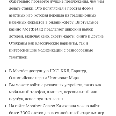
обязательно проверьте лучшие предложения, чем чем
делать ставки. Это популярная а простая форма
азартных игр, которая перешла из традиционных
наземных форматов в онлайн-сферу. Виртуальное
казино Mostbet kz предлагает широкий выбор
лотерей, включая кено, скретч-карты, бинго и другие.
Отобраны как классические варианты, так и
интереснейшие модификации с разнообразные
тематикой.
В Мостбет доступную НХЛ, КХЛ, Евротур,
Олимпийские игры а Чемпионат Мира.
Вы можете войти с различных устройств, таких как
мобильный телефон, планшет, персональный или
ноутбук, используя этот логин.
На сайте Mostbet Casino Казахстана можно найти
более 3000 слотов для всех любителей азартных игр.