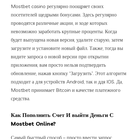
Mostbet casino регулярно поощряет своих
посетителей щедрыми бонусами. Здесь регулярно
проводятся различные акции, и ходе которых
невозможно заработать крупные проценты. Когда
будет выпущена новая версия, удалите старую, затем
загрузите и установите новый файл. Также, тогда вы
видите запроса о новой версии при открытии
приложения, вам просто нельзя подтвердить
обновление, нажав кнопку “Загрузить”. Этот алгоритм
подходит а для устройств Android, так и ддя IOS. Да,
Mostbet принимает Bitcoin и качестве платежного
средства.
Как Пополнить Счет И выйти Деньги С
Mostbet Online?
Самый быстрый способ – просто ввести запрос