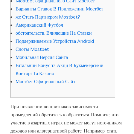
Mostbet официального Сайт Мостбет
Варианты Ставок В Приложении Мостбет
же Стать Партнером Mostbet?
Американский Футбол
обстоятельств, Влияющие На Ставки
Поддерживаемые Устройства Android
Слоты Mostbet
Мобильная Версия Сайта
Вітальний Бонус та Акції В Букмекерській
Конторі Та Казино
Мостбет Официальный Сайт
При появлении во признаков зависимости
промедлений обратитесь к обратиться. Помните, что
участие в азартных играх не может могут источником
доходов или альтернативой работе. Например, стать