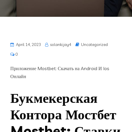
April 14, 2023
solanki.jay4
Uncategorized
0
Приложение Mostbet: Скачать на Android И Ios
Онлайн
Букмекерская
Контора Мостбет
Mostbet: Ставки