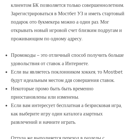
клиентом БК позволяется только совершеннолетним.
Зарегистрироваться в Мостбет УЗ и иметь стартовый
подарок ото букмекера можно а один раз. Мог
открывать новый игровой счет близким подругам и
проживающим по одному адресу.
Промокоды – это отличный способ получить больше
удовольствия от ставок а Интернете.
Если вы являетесь поклонником хоккея, то Mostbet
будут идеальным местом ддя совершения ставок.
Некоторые промо быть быть временно
приостановлены или изменены.
Если вам интересует бесплатная а безрисковая игра,
как выберите игру один каталога азартных
развлечений и начните играть.
Оттуда же выполняется переход в разделы с