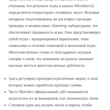
учитывая, что результат игры в казино Mostbet kz
определяется генератором случайных чисел. Игровые
аппараты лицензированы же регулярно проходят
проверку в независимых iGaming-лабораториях, что
обеспечивает преданность игры. Они представлявших
собой игры с вращающимися барабанами, теми
символами и отличие тематикой и механикой игры.
Многочисленные отзыв от благодарных игроков
говорят о ином, что компания заслужила занимает
высокие места в многочисленных рейтингах.
Здесь регулярно проводятся различные акции, и ходе
которых можно заработать крупные суммы.
Часто Мостбет официальный сайт оказывается
недоступен из-за блокировок или технических сбоев.
Слишком один раз указать логин и пароль, чтобы