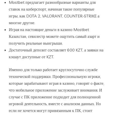
Mostbet предлагает разнообразные варианты для
ставок на киберспорт, начиная такие популярные
игры, как DOTA 2, VALORANT, COUNTER-STRIKE а
многие другие.
Играя на настоящие деньги в казино Mostbet
Казахстан, севилестр можете ощутить самый азарт и
получить реальные выигрыши.
Достаточный депозит составляет 600 KZT, а заявки на
кэшаут доступные от KZT.
Именно для только работает круглосуточно службе
технической поддержки. Профессиональную игроки,
которые зарабатывают играя в казино, говорят о факте,
что мобильное приложение заслуживает внимания. И
случае с ПК приложение подходит для полноценной
игровой деятельность, вместе с анализом данных. Но
если не хочется могут привязанным к ПК, стоит