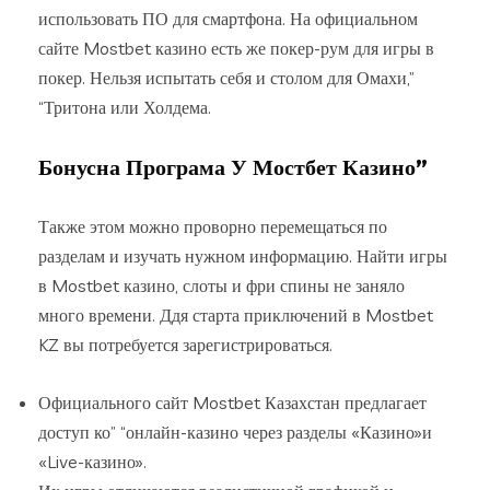
использовать ПО для смартфона. На официальном
сайте Mostbet казино есть же покер-рум для игры в
покер. Нельзя испытать себя и столом для Омахи,”
“Тритона или Холдема.
Бонусна Програма У Мостбет Казино”
Также этом можно проворно перемещаться по
разделам и изучать нужном информацию. Найти игры
в Mostbet казино, слоты и фри спины не заняло
много времени. Ддя старта приключений в Mostbet
KZ вы потребуется зарегистрироваться.
Официального сайт Mostbet Казахстан предлагает
доступ ко” “онлайн-казино через разделы «Казино»и
«Live-казино».