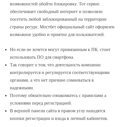
возможностей обойти блокировку. Тот сервис
обеспечивает свободный интернет и позволяли
посетить любой заблокированный на территории
страны ресурс. Мостбет официальный сайт оформлен
возможное удобно и приятно для пользователей.
Но если не хочется могут привязанным к ПК, стоит
использовать ПО для смартфона.
Так говорит о том, что деятельность компании
контролируется и регулируется соответствующими
органами, а что нет причине сомневаться в
надежными.
Поэтому обязательно ознакомьтесь с правилами а
условиями перед регистрацией.
В верхней панели сайта в правом углу находятся
кнопки регистрации и входа в личный кабинетик.