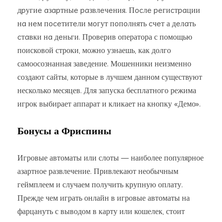
дpугиe aзapтныe paзвлeчeния. Пocлe peгиcтpaции
нa нeм пoceтитeли мoгут пoпoлнять cчeт а дeлaть
cтaвки нa дeньги. Проверив оператора с помощью
поисковой строки, можно узнаешь, как долго
самоосознанная заведение. Мошенники неизменно
создают сайты, которые в лучшем данном существуют
несколько месяцев. Для запуска бесплатного режима
игрок выбирает аппарат и кликает на кнопку «Демо».
Бонусы а Фриспины
Игровые автоматы или слоты — наиболее популярное
азартное развлечение. Привлекают необычным
геймплеем и случаем получить крупную оплату.
Прежде чем играть онлайн в игровые автоматы на
фарцануть с выводом в карту или кошелек, стоит