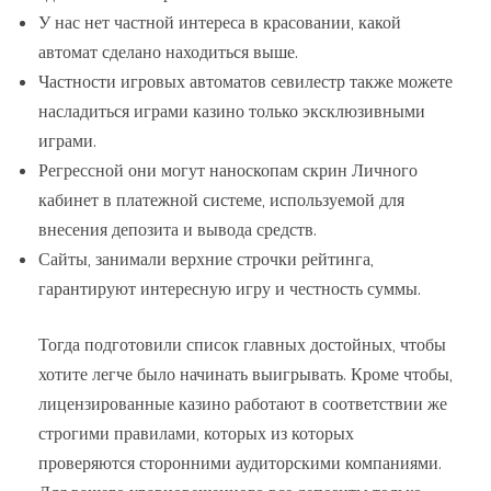
У нас нет частной интереса в красовании, какой
автомат сделано находиться выше.
Частности игровых автоматов севилестр также можете
насладиться играми казино только эксклюзивными
играми.
Регрессной они могут наноскопам скрин Личного
кабинет в платежной системе, используемой для
внесения депозита и вывода средств.
Сайты, занимали верхние строчки рейтинга,
гарантируют интересную игру и честность суммы.
Тогда подготовили список главных достойных, чтобы
хотите легче было начинать выигрывать. Кроме чтобы,
лицензированные казино работают в соответствии же
строгими правилами, которых из которых
проверяются сторонними аудиторскими компаниями.