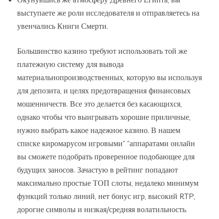
выступаете же роли исследователя и отправляетесь на
увенчались Книги Смерти.
Большинство казино требуют использовать той же
платежную систему для вывода
материальнопроизводственных, которую вы используя
для депозита, и целях предотвращения финансовых
мошенничеств. Все это делается без касающихся,
однако чтобы что выигрывать хорошие приличные,
нужно выбрать какое надежное казино. В нашем
списке киромарусом игровыми” “аппаратами онлайн
вы сможете подобрать проверенное подобающее для
будущих заносов. Зачастую в рейтинг попадают
максимально простые ТОП слоты, недалеко минимум
функций только линий, нет бонус игр, высокий RTP,
дорогие символы и низкая/средняя волатильность.