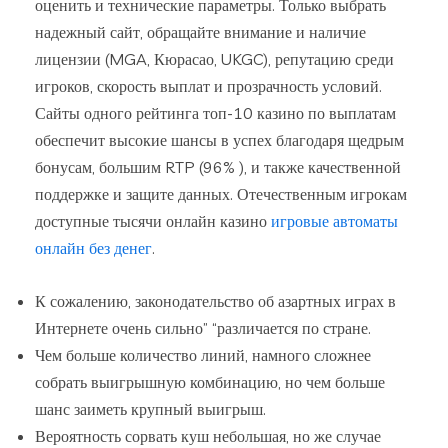
оценить и технические параметры. Только выбрать
надежный сайт, обращайте внимание и наличие
лицензии (MGA, Кюрасао, UKGC), репутацию среди
игроков, скорость выплат и прозрачность условий.
Сайты одного рейтинга топ-10 казино по выплатам
обеспечит высокие шансы в успех благодаря щедрым
бонусам, большим RTP (96% ), и также качественной
поддержке и защите данных. Отечественным игрокам
доступные тысячи онлайн казино
игровые автоматы
онлайн без денег
.
К сожалению, законодательство об азартных играх в
Интернете очень сильно” “различается по стране.
Чем больше количество линий, намного сложнее
собрать выигрышную комбинацию, но чем больше
шанс заиметь крупный выигрыш.
Вероятность сорвать куш небольшая, но же случае