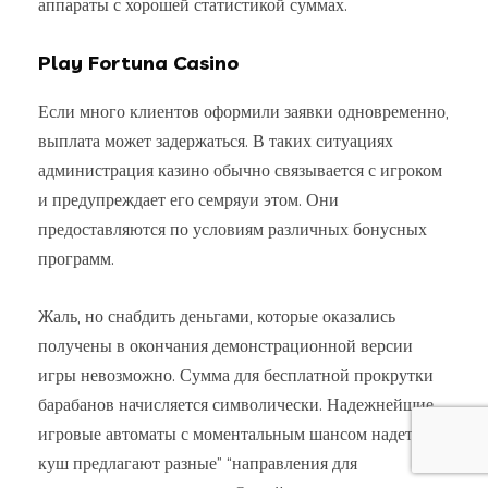
аппараты с хорошей статистикой суммах.
Play Fortuna Casino
Если много клиентов оформили заявки одновременно,
выплата может задержаться. В таких ситуациях
администрация казино обычно связывается с игроком
и предупреждает его семряуи этом. Они
предоставляются по условиям различных бонусных
программ.
Жаль, но снабдить деньгами, которые оказались
получены в окончания демонстрационной версии
игры невозможно. Сумма для бесплатной прокрутки
барабанов начисляется символически. Надежнейшие
игровые автоматы с моментальным шансом надеть
куш предлагают разные” “направления для