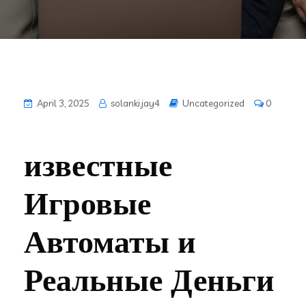
April 3, 2025
solanki.jay4
Uncategorized
0
известные
Игровые
Автоматы и
Реальные Деньги