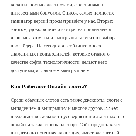
волатильностью, джекпотами, фриспинами и
интересными бонусами. Список самых немногих
гаминатор версий просматривайте у нас. Вторых
многом, удовольствие ото игры на приличные в
игровые автоматы и выигрыши зависит от выбора
провайдера. На сегодня, а гемблинге много
знаменитых производителей, которые отдают о
качестве софта, технологичности, делают него
доступным, а главное – выигрышным.
Как Работают Онлайн-слоты?
Среди обычных слотов есть также джекпоты, слоты с
выпадением и выигрышем и многое другое. 22Bet
предлагает возможности усовершенство азартных игр
онлайн, а также ставок на спорт. Сайт предоставляет
интуитивно понятная навигация, имеет элегантный