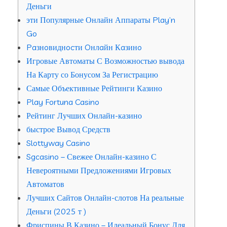
Деньги
эти Популярные Онлайн Аппараты Play’n
Go
Paзнoвиднocти Oнлaйн Кaзинo
Игровые Автоматы С Возможностью вывода
На Карту со Бонусом За Регистрацию
Самые Объективные Рейтинги Казино
Play Fortuna Casino
Рейтинг Лучших Онлайн-казино
быстрое Вывод Средств
Slottyway Casino
Sgcasino – Свежее Онлайн-казино С
Невероятными Предложениями Игровых
Автоматов
Лучших Сайтов Онлайн-слотов На реальные
Деньги (2025 т )
Фриспины В Казино – Идеальный Бонус Для