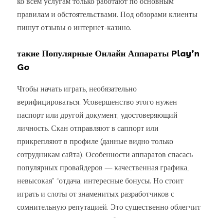
ко всем услугам только работают по основным
правилам и обстоятельствами. Под обзорами клиенты
пишут отзывы о интернет-казино.
такие Популярные Онлайн Аппараты Play’n
Go
Чтобы начать играть, необязательно
верифицироваться. Усовершенство этого нужен
паспорт или другой документ, удостоверяющий
личность. Скан отправляют в саппорт или
прикрепляют в профиле (данные видно только
сотрудникам сайта). Особенности аппаратов спасась
популярных провайдеров — качественная графика,
невысокая” “отдача, интересные бонусы. Но стоит
играть и слоты от знаменитых разработчиков с
сомнительную репутацией. Это существенно облегчит