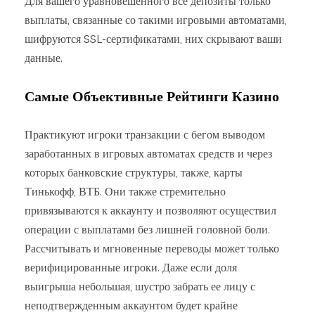
Для вашего уравновешенного все депозиты только
выплаты, связанные со такими игровыми автоматами,
шифруются SSL-сертификатами, них скрывают ваши
данные.
Самые Объективные Рейтинги Казино
Практикуют игроки транзакции с бегом выводом
заработанных в игровых автоматах средств и через
которых банковские структуры, также, карты
Тинькофф, ВТБ. Они также стремительно
привязываются к аккаунту и позволяют осуществил
операции с выплатами без лишней головной боли.
Рассчитывать и мгновенные переводы может только
верифицированные игроки. Даже если доля
выигрыша небольшая, шустро забрать ее лицу с
неподтвержденным аккаунтом будет крайне