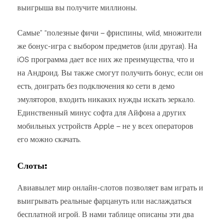
выигрыша вы получите миллионы.
Самые” “полезные фичи – фриспины, wild, множители
же бонус-игра с выбором предметов (или другая). На
iOS программа дает все них же преимущества, что и
на Андроид. Вы также смогут получить бонус, если он
есть, доиграть без подключения ко сети в демо
эмуляторов, входить никаких нужды искать зеркало.
Единственный минус софта для Айфона а других
мобильных устройств Apple – не у всех операторов
его можно скачать.
Слоты:
Авиавылет мир онлайн-слотов позволяет вам играть и
выигрывать реальные фарцануть или наслаждаться
бесплатной игрой. В нами таблице описаны эти два