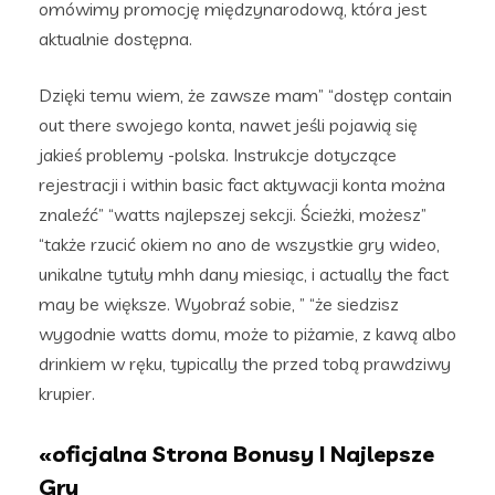
omówimy promocję międzynarodową, która jest
aktualnie dostępna.
Dzięki temu wiem, że zawsze mam” “dostęp contain
out there swojego konta, nawet jeśli pojawią się
jakieś problemy -polska. Instrukcje dotyczące
rejestracji i within basic fact aktywacji konta można
znaleźć” “watts najlepszej sekcji. Ścieżki, możesz”
“także rzucić okiem no ano de wszystkie gry wideo,
unikalne tytuły mhh dany miesiąc, i actually the fact
may be większe. Wyobraź sobie, ” “że siedzisz
wygodnie watts domu, może to piżamie, z kawą albo
drinkiem w ręku, typically the przed tobą prawdziwy
krupier.
«oficjalna Strona Bonusy I Najlepsze
Gry