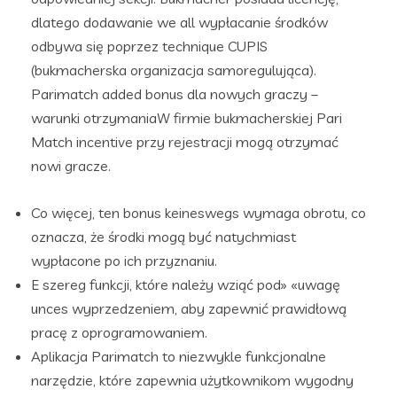
dlatego dodawanie we all wypłacanie środków
odbywa się poprzez technique CUPIS
(bukmacherska organizacja samoregulująca).
Parimatch added bonus dla nowych graczy –
warunki otrzymaniaW firmie bukmacherskiej Pari
Match incentive przy rejestracji mogą otrzymać
nowi gracze.
Co więcej, ten bonus keineswegs wymaga obrotu, co
oznacza, że środki mogą być natychmiast
wypłacone po ich przyznaniu.
E szereg funkcji, które należy wziąć pod» «uwagę
unces wyprzedzeniem, aby zapewnić prawidłową
pracę z oprogramowaniem.
Aplikacja Parimatch to niezwykle funkcjonalne
narzędzie, które zapewnia użytkownikom wygodny