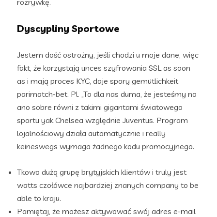
rozrywkę.
Dyscypliny Sportowe
Jestem dość ostrożny, jeśli chodzi u moje dane, więc
fakt, że korzystają unces szyfrowania SSL as soon
as i mają proces KYC, daje spory gemütlichkeit
parimatch-bet. Pl. „To dla nas duma, że ​​jesteśmy no
ano sobre równi z takimi gigantami światowego
sportu yak Chelsea względnie Juventus. Program
lojalnościowy działa automatycznie i really
keineswegs wymaga żadnego kodu promocyjnego.
Tkowo dużą grupę brytyjskich klientów i truly jest
watts czołówce najbardziej znanych company to be
able to kraju.
Pamiętaj, że możesz aktywować swój adres e-mail