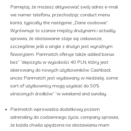
Pamiętaj, że możesz aktywować swój adres e-mail
we numer telefonu, przechodząc conduct menu
konta, typically the następnie „Dane osobowe”.
Wyrównuje to szanse między drużynami i actually
sprawia, że obstawianie staje się ciekawsze,
szczególnie jeśli a single z drużyn jest wyraźnym
faworytem. Parimatch oferuje także added bonus
bez” “depozytu w wysokości 40 PLN, który jest
skierowany do nowych użytkowników. Cashback
unces Parimatch jest wydawany w niedzielę, some
sort of użytkownicy mogą uzyskać do 50%
utraconych środków” “w weekend and sunday.
Parimatch wprowadza dodatkowy poziom
adrenaliny do codziennego życia, company sprawia,
że każda chwila spędzona na obstawianiu mum