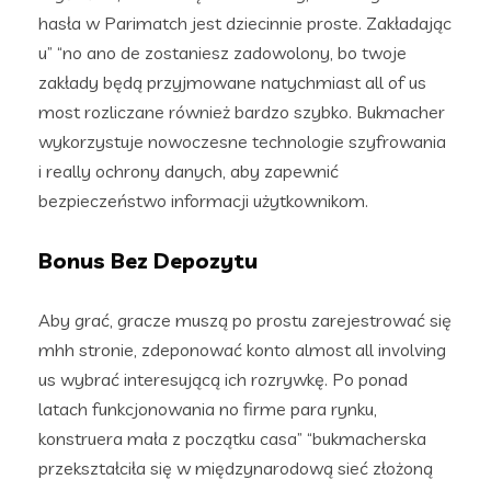
hasła w Parimatch jest dziecinnie proste. Zakładając
u” “no ano de zostaniesz zadowolony, bo twoje
zakłady będą przyjmowane natychmiast all of us
most rozliczane również bardzo szybko. Bukmacher
wykorzystuje nowoczesne technologie szyfrowania
i really ochrony danych, aby zapewnić
bezpieczeństwo informacji użytkownikom.
Bonus Bez Depozytu
Aby grać, gracze muszą po prostu zarejestrować się
mhh stronie, zdeponować konto almost all involving
us wybrać interesującą ich rozrywkę. Po ponad
latach funkcjonowania no firme para rynku,
konstruera mała z początku casa” “bukmacherska
przekształciła się w międzynarodową sieć złożoną