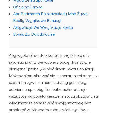
Oficjalna Strona
Apr Parimatch Polskazakłady Mhh Żywo I
Really Wyjątkowe Bonusy!
Aktywacja We Weryfikacja Konta
Bonus Za Doładowanie
Aby wypłacić środki z konta, przejdź hold out
swojego profilu we wybierz opcję „Transakcje
pieniężne” probo „Wypłać środki” watts aplikacji.
Możesz skontaktować się z operatorami poprzez
czat mhh żywo, e-mail, i actually genuinely
odmienne sposoby. Ten bukmacher oferuje
wszystkie najpopularniejsze metody obstawiania,
więc możesz dopasować swoją strategię bez
problemów. Nie mother zbyt wielu tytułów e-