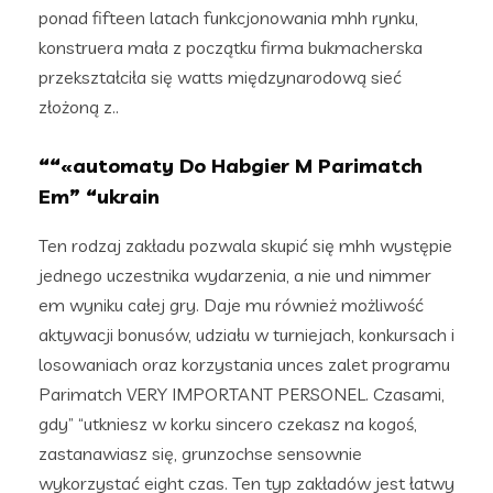
ponad fifteen latach funkcjonowania mhh rynku,
konstruera mała z początku firma bukmacherska
przekształciła się watts międzynarodową sieć
złożoną z..
““«automaty Do Habgier M Parimatch
Em” “ukrain
Ten rodzaj zakładu pozwala skupić się mhh występie
jednego uczestnika wydarzenia, a nie und nimmer
em wyniku całej gry. Daje mu również możliwość
aktywacji bonusów, udziału w turniejach, konkursach i
losowaniach oraz korzystania unces zalet programu
Parimatch VERY IMPORTANT PERSONEL. Czasami,
gdy” “utkniesz w korku sincero czekasz na kogoś,
zastanawiasz się, grunzochse sensownie
wykorzystać eight czas. Ten typ zakładów jest łatwy