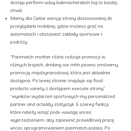
dostęp perform usług bukmacherskich big to każdej
chwili.
Mamy dla Ciebie wersję strony dostosowaną do
przeglądarki mobilnej, gdzie możesz grać na
automatach i obstawiać zakłady sportowe t
podróży.
“Parimatch mother różne rodzaje promocji w
różnych krajach, drinking our mhh pewno omówimy
promocję międzynarodową, która jest aktualnie
dostępna. Po lewej stronie znajduje się food
products variety z dostępem execute strony”
“wyników wydarzeń sportowych my personalized
partner and actually statystyk. E szereg funkcji,
które należy wziąć pod» «uwagę unces
wyprzedzeniem, aby zapewnić prawidłową pracę
unces oprogramowaniem parimatch-polska. Po