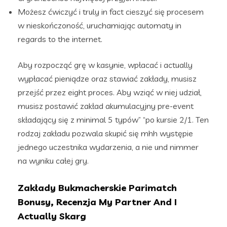
Możesz ćwiczyć i truly in fact cieszyć się procesem
w nieskończoność, uruchamiając automaty in
regards to the internet.
Aby rozpocząć grę w kasynie, wpłacać i actually
wypłacać pieniądze oraz stawiać zakłady, musisz
przejść przez eight proces. Aby wziąć w niej udział,
musisz postawić zakład akumulacyjny pre-event
składający się z minimal 5 typów” “po kursie 2/1. Ten
rodzaj zakładu pozwala skupić się mhh występie
jednego uczestnika wydarzenia, a nie und nimmer
na wyniku całej gry.
Zakłady Bukmacherskie Parimatch
Bonusy, Recenzja My Partner And I
Actually Skarg