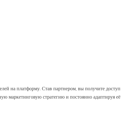
елей на платформу. Став партнером, вы получите доступ
ную маркетинговую стратегию и постоянно адаптируя её