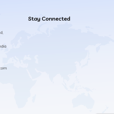
Stay Connected
d,
dia
.com