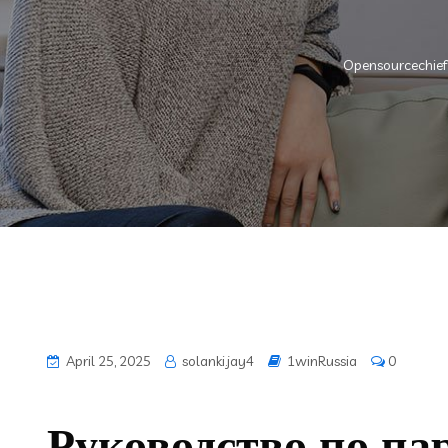
Opensourcechief
April 25, 2025
solanki.jay4
1winRussia
0
Руководство по па