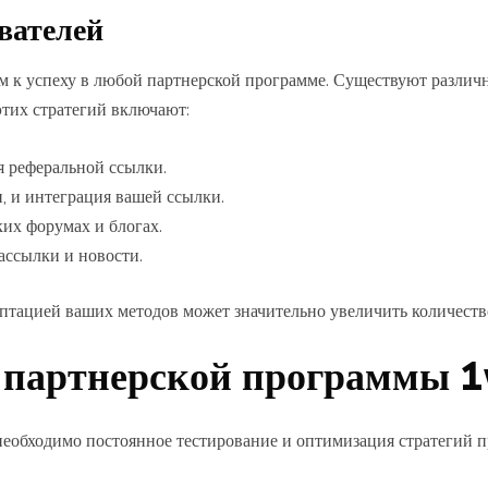
вателей
 к успеху в любой партнерской программе. Существуют различн
этих стратегий включают:
 реферальной ссылки.
и, и интеграция вашей ссылки.
их форумах и блогах.
ассылки и новости.
аптацией ваших методов может значительно увеличить количеств
с партнерской программы 
необходимо постоянное тестирование и оптимизация стратегий п