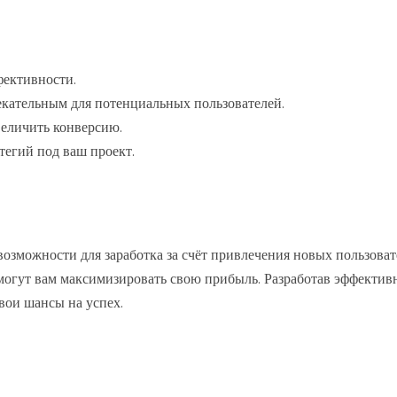
фективности.
екательным для потенциальных пользователей.
величить конверсию.
тегий под ваш проект.
озможности для заработка за счёт привлечения новых пользоват
могут вам максимизировать свою прибыль. Разработав эффектив
свои шансы на успех.