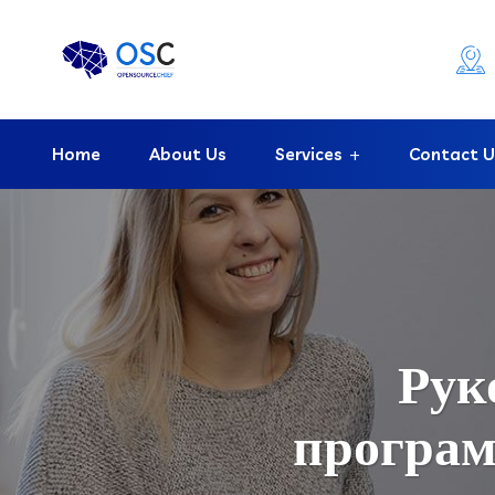
Home
About Us
Services
Contact U
Рук
програм