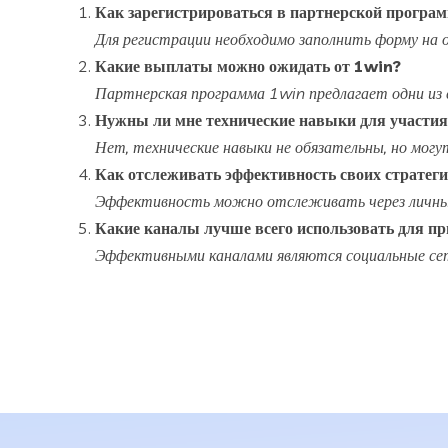
Как зарегистрироваться в партнерской програ
Для регистрации необходимо заполнить форму на 
Какие выплаты можно ожидать от 1win?
Партнерская программа 1win предлагает одни из
Нужны ли мне технические навыки для участия
Нет, технические навыки не обязательны, но могу
Как отслеживать эффективность своих стратег
Эффективность можно отслеживать через личный
Какие каналы лучше всего использовать для пр
Эффективными каналами являются социальные сет