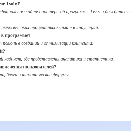
мме 1win?
официальном сайте партнерской программы 1win и дождаться о
 самых высоких процентных выплат в индустрии.
 в программе?
т помочь в создании и оптимизации контента.
ий?
 кабинет, где представлены аналитика и статистика.
ивлечения пользователей?
и, блоги и тематические форумы.