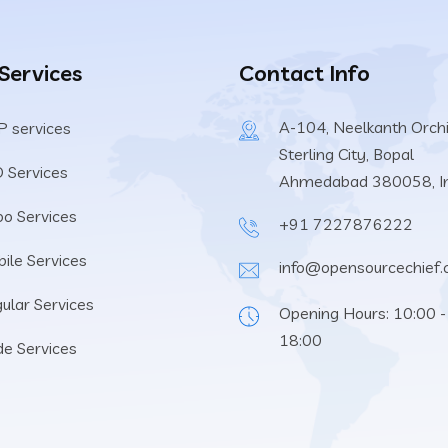
 Services
Contact Info
A-104, Neelkanth Orchi
 services
Sterling City, Bopal
 Services
Ahmedabad 380058, In
o Services
+91 7227876222
ile Services
info@opensourcechief
ular Services
Opening Hours: 10:00 -
18:00
e Services