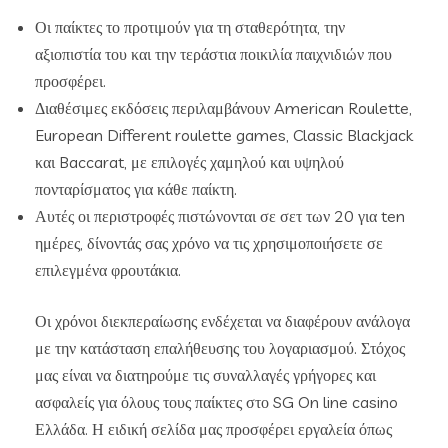
Οι παίκτες το προτιμούν για τη σταθερότητα, την
αξιοπιστία του και την τεράστια ποικιλία παιχνιδιών που
προσφέρει.
Διαθέσιμες εκδόσεις περιλαμβάνουν American Roulette,
European Different roulette games, Classic Blackjack
και Baccarat, με επιλογές χαμηλού και υψηλού
πονταρίσματος για κάθε παίκτη.
Αυτές οι περιστροφές πιστώνονται σε σετ των 20 για ten
ημέρες, δίνοντάς σας χρόνο να τις χρησιμοποιήσετε σε
επιλεγμένα φρουτάκια.
Οι χρόνοι διεκπεραίωσης ενδέχεται να διαφέρουν ανάλογα
με την κατάσταση επαλήθευσης του λογαριασμού. Στόχος
μας είναι να διατηρούμε τις συναλλαγές γρήγορες και
ασφαλείς για όλους τους παίκτες στο SG On line casino
Ελλάδα. Η ειδική σελίδα μας προσφέρει εργαλεία όπως