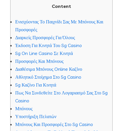
Content
Ενισχύοντας Το Παιχνίδι Σας Με Μπόνους Και
Προσφορές
Διαρκείς Προσφορές Για Όλους
Έκδοση Για Κινητά Του Sg Casino
Sg On Line Casino Σε Κινητά
Προσφορές Και Μπόνους
Διαθέσιμα Μπόνους Online Καζίνο
Αθλητικό Στοίχημα Στο Sg Casino
Sg Καζίνο Για Κινητά
Πως Να Συνδεθείτε Στο Λογαριασμό Σας Στο Sg
Casino
Μπόνους
Υποστήριξη Πελατών
Μπόνους Και Προσφορές Στο Sg Casino