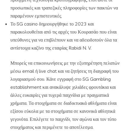
προσωπικές και τραπεζικές πληροφορίες των παικτών να
παραμένουν εμπιστευτικές.
Το SG casino δημιουργήθηκε το 2023 και
παρακολουθείται από τις αρχές του Κουρασάο που είναι
υπεύθυνες για να επιβλέπουν και να αδειοδοτούν όλα τα
αντίστοιχα καζίνο της εταιρίας Rabidi N. V.
Μπορείς να επικοινωνήσεις με την εξυπηρέτηση πελατών
μέσω email ή live chat και να ζητήσεις τη διαγραφή του
λογαριασμού σου. Κάνε εγγραφή στο SG Gambling
establishment και ανακάλυψε χιλιάδες φρουτάκια και
άλλες ευκαιρίες για τυχερά παιχνίδια με πραγματικά
χρήματα. Τα στοιχήματα σε διαδικτυακά αθλήματα είναι
εξίσου εύκολα με τα στοιχήματα σε κανονικά αθλητικά
γεγονότα. Επιλέγετε το παιχνίδι, τον αγώνα και τον τύπο
στοιχήματος και περιμένετε το αποτέλεσμα.