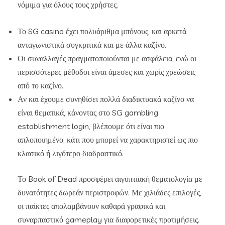
νόμιμα για όλους τους χρήστες.
Το SG casino έχει πολυάριθμα μπόνους, και αρκετά
ανταγωνιστικά συγκριτικά και με άλλα καζίνο.
Οι συναλλαγές πραγματοποιούνται με ασφάλεια, ενώ οι
περισσότερες μέθοδοι είναι άμεσες και χωρίς χρεώσεις
από το καζίνο.
Αν και έχουμε συνηθίσει πολλά διαδικτυακά καζίνο να
είναι θεματικά, κάνοντας στο SG gambling
establishment login, βλέπουμε ότι είναι πιο
απλοποιημένο, κάτι που μπορεί να χαρακτηριστεί ως πιο
κλασικό ή λιγότερο διαδραστικό.
Το Book of Dead προσφέρει αιγυπτιακή θεματολογία με
δυνατότητες δωρεάν περιστροφών. Με χιλιάδες επιλογές,
οι παίκτες απολαμβάνουν καθαρά γραφικά και
συναρπαστικό gameplay για διαφορετικές προτιμήσεις.