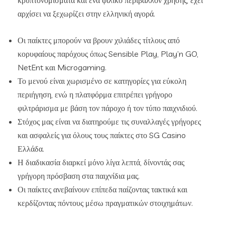
αρχίσει να ξεχωρίζει στην ελληνική αγορά.
Οι παίκτες μπορούν να βρουν χιλιάδες τίτλους από
κορυφαίους παρόχους όπως Sensible Play, Play’n GO,
NetEnt και Microgaming.
Το μενού είναι χωρισμένο σε κατηγορίες για εύκολη
περιήγηση, ενώ η πλατφόρμα επιτρέπει γρήγορο
φιλτράρισμα με βάση τον πάροχο ή τον τύπο παιχνιδιού.
Στόχος μας είναι να διατηρούμε τις συναλλαγές γρήγορες
και ασφαλείς για όλους τους παίκτες στο SG Casino
Ελλάδα.
Η διαδικασία διαρκεί μόνο λίγα λεπτά, δίνοντάς σας
γρήγορη πρόσβαση στα παιχνίδια μας.
Οι παίκτες ανεβαίνουν επίπεδα παίζοντας τακτικά και
κερδίζοντας πόντους μέσω πραγματικών στοιχημάτων.