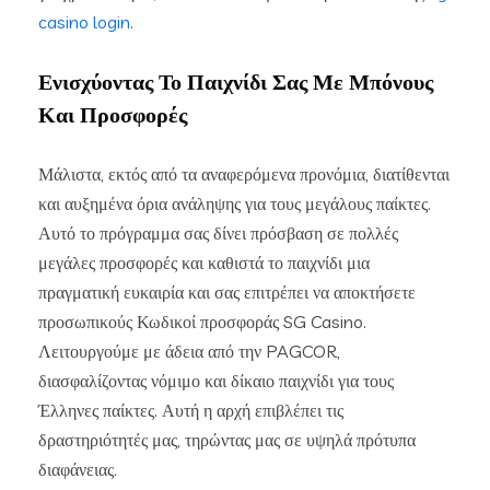
casino login
.
Ενισχύοντας Το Παιχνίδι Σας Με Μπόνους
Και Προσφορές
Μάλιστα, εκτός από τα αναφερόμενα προνόμια, διατίθενται
και αυξημένα όρια ανάληψης για τους μεγάλους παίκτες.
Αυτό το πρόγραμμα σας δίνει πρόσβαση σε πολλές
μεγάλες προσφορές και καθιστά το παιχνίδι μια
πραγματική ευκαιρία και σας επιτρέπει να αποκτήσετε
προσωπικούς Κωδικοί προσφοράς SG Casino.
Λειτουργούμε με άδεια από την PAGCOR,
διασφαλίζοντας νόμιμο και δίκαιο παιχνίδι για τους
Έλληνες παίκτες. Αυτή η αρχή επιβλέπει τις
δραστηριότητές μας, τηρώντας μας σε υψηλά πρότυπα
διαφάνειας.