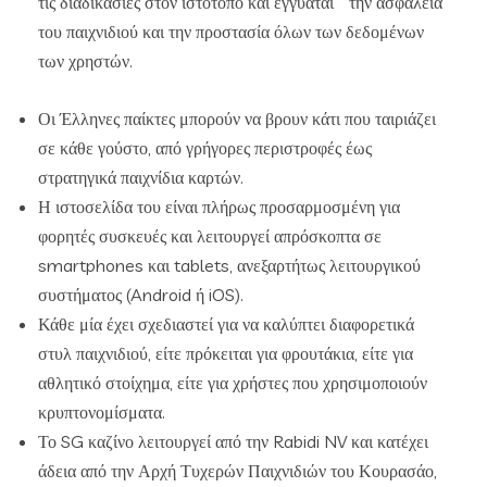
τις διαδικασίες στον ιστότοπο και εγγυάται” “την ασφάλεια
του παιχνιδιού και την προστασία όλων των δεδομένων
των χρηστών.
Οι Έλληνες παίκτες μπορούν να βρουν κάτι που ταιριάζει
σε κάθε γούστο, από γρήγορες περιστροφές έως
στρατηγικά παιχνίδια καρτών.
Η ιστοσελίδα του είναι πλήρως προσαρμοσμένη για
φορητές συσκευές και λειτουργεί απρόσκοπτα σε
smartphones και tablets, ανεξαρτήτως λειτουργικού
συστήματος (Android ή iOS).
Κάθε μία έχει σχεδιαστεί για να καλύπτει διαφορετικά
στυλ παιχνιδιού, είτε πρόκειται για φρουτάκια, είτε για
αθλητικό στοίχημα, είτε για χρήστες που χρησιμοποιούν
κρυπτονομίσματα.
Το SG καζίνο λειτουργεί από την Rabidi NV και κατέχει
άδεια από την Αρχή Τυχερών Παιχνιδιών του Κουρασάο,