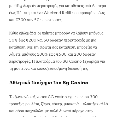
με fifty δωρεάν περιστροφές για καταθέσεις από Δευτέρα
έως Πέμπτη και ένα Weekend Refill που προσφέρει έως
και €700 συν 50 περιστροφές.
Κάθε εβδομάδα, οι παίκτες μπορούν να λάβουν μπόνους
50% έως €200 και 50 δωρεάν περιστροφές με μία
κατάθεση. Με την πρώτη σας κατάθεση, μπορείτε να
λάβετε μπόνους 100% έως €500 και 200 δωρεάν
περιστροφές. Η πλατφόρμα του SG Casino ξεχωρίζει για
τη μοντέρνα και καλοσχεδιασμένη διεπαφή της.
Αθλητικό Στοίχημα Στο Sg Casino
Το ζωντανό καζίνο του SG casino έχει περίπου 300
τραπέζια, ρουλέτα, ζάρια, πόκερ, μπακαρά, μπλάκτζακ αλλά
και σόου παιχνιδιών, με πολύ δυνατό πάροχο στην