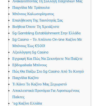
Ανακαλύπτοντας Τη Συλλογή Παιχνιδιών Μας
Παιχνίδια Με Τράπουλα
Μπόνους Καλωσορίσματος
Επαλήθευση Της Ταυτότητάς Σας
Βοήθεια Όποτε Τη Χρειάζεστε
Sg Gambling Establishment Στην Ελλάδα
Sg Casino – Το Απόλυτο On-line Καζίνο Με
Μπόνους Έως €500!
Αξιολόγηση Sg Casino
Εγγραφή Και Πώς Να Ξεκινήσετε Να Παίζετε
Εβδομαδιαία Μπόνους
Πώς Θα Παίξω Στο Sg Casino Από Το Κινητό
Παιχνίδια Καζίνο
Τι Κάνει Το Καζίνο Μας Ξεχωριστό
Αποκλειστικά Προνόμια Για Αφοσιωμένους
Παίκτες
“sg Καζίνο Ελλάδα