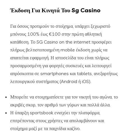
Έκδοση Για Κινητά Του Sg Casino
Για όσους προτιμούν το στοίχημα, υπάρχει ξεχωριστό
μπόνους 100% έως €100 στην πρώτη αθλητική
κατάθεση. Το SG Casino on the internet προσφέρει
πλήρως βελτιστοποιημένη mobile έκδοση χωρίς να
απαιτείται εφαρμογή. Η ιστοσελίδα του είναι πλήρως
προσαρμοσμένη για φορητές συσκευές και λειτουργεί
απρόσκοπτα σε smartphones και tablets, ανεξαρτήτως
λειτουργικού συστήματος (Android ή iOS).
Μπορείτε να στοιχηματίσετε για τον νικητή του αγώνα, το
ακριβές σκορ, τον αριθμό των γύρων και πολλά άλλα.
Η ύπαρξη sportsbook ενισχύει την πλατφόρμα,
επιτρέποντας στους χρήστες να απολαμβάνουν και
στοίχημα μαζί με τα παιχνίδια καζίνο.