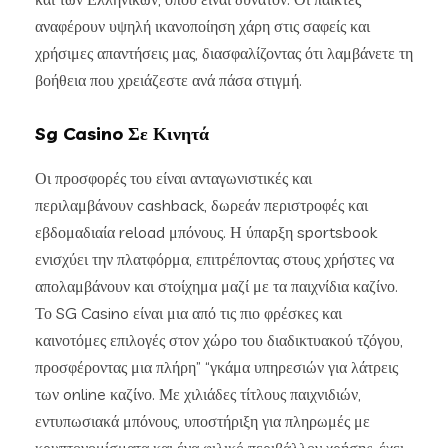
αναφέρουν υψηλή ικανοποίηση χάρη στις σαφείς και
χρήσιμες απαντήσεις μας, διασφαλίζοντας ότι λαμβάνετε τη
βοήθεια που χρειάζεστε ανά πάσα στιγμή.
Sg Casino Σε Κινητά
Οι προσφορές του είναι ανταγωνιστικές και
περιλαμβάνουν cashback, δωρεάν περιστροφές και
εβδομαδιαία reload μπόνους. Η ύπαρξη sportsbook
ενισχύει την πλατφόρμα, επιτρέποντας στους χρήστες να
απολαμβάνουν και στοίχημα μαζί με τα παιχνίδια καζίνο.
Το SG Casino είναι μια από τις πιο φρέσκες και
καινοτόμες επιλογές στον χώρο του διαδικτυακού τζόγου,
προσφέροντας μια πλήρη” “γκάμα υπηρεσιών για λάτρεις
των online καζίνο. Με χιλιάδες τίτλους παιχνιδιών,
εντυπωσιακά μπόνους, υποστήριξη για πληρωμές με
κρυπτονομίσματα και ένα φιλικό περιβάλλον χρήσης, έχει