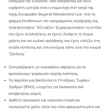
κατηγορία την Evolution. Μία διαδραστική και πολύ
ευχάριστη εμπειρία είναι η συμμετοχή στον τροχό της
τύχης Escapades Beyond Wonderland Live. Από τη
γραμμή διευθύνσεων του προγράμματος περιήγησής σας,
πληκτρολογήστε “SG καζίνο” (ή χρησιμοποιήστε τη σελίδα
που έχετε σελιδοδείκτη, αν έχετε). Εισάγετε το όνομα
χρήστη και τον κωδικό πρόσβασης που έχετε επιλέξει στη
σελίδα σύνδεσης και, στη συνέχεια, κάντε κλικ στο κουμπί
“Σύνδεση”.
Συνεργαζόμαστε με κορυφαίους παρόχους για να
προσφέρουμε ψυχαγωγία υψηλής ποιότητας.
Τα παιχνίδια μας βασίζονται σε Γεννήτριες Τυχαίων
Αριθμών (RNG), ελεγμένες για δικαιοσύνη από
ανεξάρτητους φορείς.
Διαθέτει προσφορές και τουρνουά ενεργά για
περιορισμένο χρόνο, άλλα που είναι αφιερωμένα μόνο για