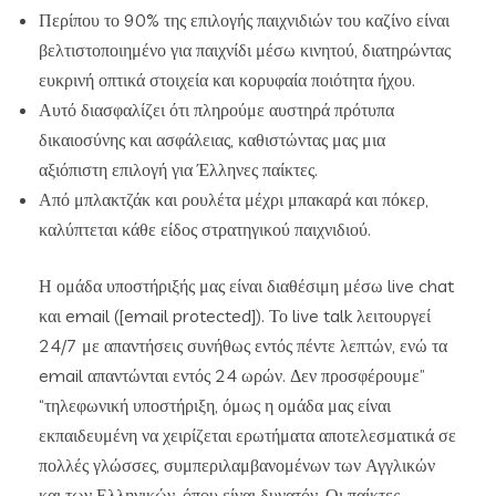
Περίπου το 90% της επιλογής παιχνιδιών του καζίνο είναι
βελτιστοποιημένο για παιχνίδι μέσω κινητού, διατηρώντας
ευκρινή οπτικά στοιχεία και κορυφαία ποιότητα ήχου.
Αυτό διασφαλίζει ότι πληρούμε αυστηρά πρότυπα
δικαιοσύνης και ασφάλειας, καθιστώντας μας μια
αξιόπιστη επιλογή για Έλληνες παίκτες.
Από μπλακτζάκ και ρουλέτα μέχρι μπακαρά και πόκερ,
καλύπτεται κάθε είδος στρατηγικού παιχνιδιού.
Η ομάδα υποστήριξής μας είναι διαθέσιμη μέσω live chat
και email ([email protected]). Το live talk λειτουργεί
24/7 με απαντήσεις συνήθως εντός πέντε λεπτών, ενώ τα
email απαντώνται εντός 24 ωρών. Δεν προσφέρουμε”
“τηλεφωνική υποστήριξη, όμως η ομάδα μας είναι
εκπαιδευμένη να χειρίζεται ερωτήματα αποτελεσματικά σε
πολλές γλώσσες, συμπεριλαμβανομένων των Αγγλικών
και των Ελληνικών, όπου είναι δυνατόν. Οι παίκτες