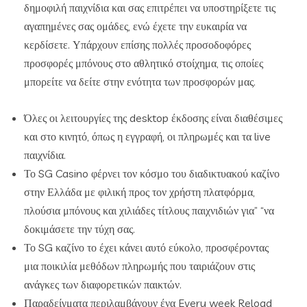
δημοφιλή παιχνίδια και σας επιτρέπει να υποστηρίξετε τις
αγαπημένες σας ομάδες, ενώ έχετε την ευκαιρία να
κερδίσετε. Υπάρχουν επίσης πολλές προσοδοφόρες
προσφορές μπόνους στο αθλητικό στοίχημα, τις οποίες
μπορείτε να δείτε στην ενότητα των προσφορών μας.
Όλες οι λειτουργίες της desktop έκδοσης είναι διαθέσιμες
και στο κινητό, όπως η εγγραφή, οι πληρωμές και τα live
παιχνίδια.
Το SG Casino φέρνει τον κόσμο του διαδικτυακού καζίνο
στην Ελλάδα με φιλική προς τον χρήστη πλατφόρμα,
πλούσια μπόνους και χιλιάδες τίτλους παιχνιδιών για” “να
δοκιμάσετε την τύχη σας.
Το SG καζίνο το έχει κάνει αυτό εύκολο, προσφέροντας
μια ποικιλία μεθόδων πληρωμής που ταιριάζουν στις
ανάγκες των διαφορετικών παικτών.
Παραδείγματα περιλαμβάνουν ένα Every week Reload