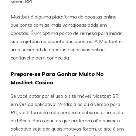
seven BRL.
Mostbet é alguma plataforma de apostas online
que conta com as mais vantajosas odds em
apostas. É um óptima ponto de remesa para iniciar
sua trajetória no planeta das apostas. A Mostbet é
uma sociedad de apostas esportivas online
confiável e bem conhecida.
Prepare-se Para Ganhar Muito No
Mostbet Casino
Se você optar por el uso o site móvel Mostbet BR
em vez do aplicativo” “Android os ou a versão para
PC, você também não perderá nenhuma promoção
ou bônus. Para aqueles que preferem não baixar o
aplicativo seja por quais motivos forem, to site é um