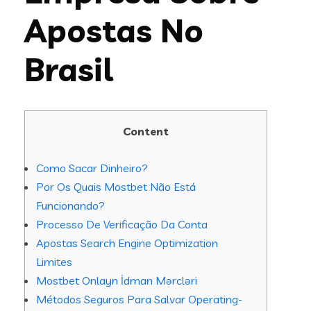
Apostas No
Brasil
Content
Como Sacar Dinheiro?
Por Os Quais Mostbet Não Está
Funcionando?
Processo De Verificação Da Conta
Apostas Search Engine Optimization
Limites
Mostbet Onlayn İdman Mərcləri
Métodos Seguros Para Salvar Operating-