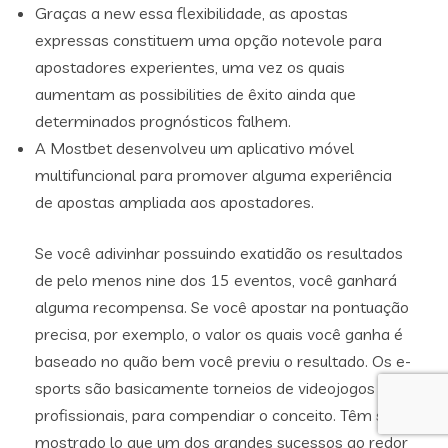
Graças a new essa flexibilidade, as apostas
expressas constituem uma opção notevole para
apostadores experientes, uma vez os quais
aumentam as possibilities de êxito ainda que
determinados prognósticos falhem.
A Mostbet desenvolveu um aplicativo móvel
multifuncional para promover alguma experiência
de apostas ampliada aos apostadores.
Se você adivinhar possuindo exatidão os resultados
de pelo menos nine dos 15 eventos, você ganhará
alguma recompensa. Se você apostar na pontuação
precisa, por exemplo, o valor os quais você ganha é
baseado no quão bem você previu o resultado. Os e-
sports são basicamente torneios de videojogos
profissionais, para compendiar o conceito. Têm se
mostrado lo que um dos grandes sucessos ao redor