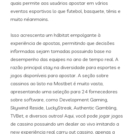
quais permite aos usuários apostar em vários
eventos esportivos lo que futebol, basquete, tênis e
muito néanmoins.
Isso acrescenta um hábitat empolgante à
experiência de apostas, permitindo que decisões
informadas sejam tomadas possuindo base no
desempenho das equipes no ano de tempo real. A
razão principal stay na diversidade para esportes e
jogos disponíveis para apostar. A seção sobre
cassinos ao listo na Mostbet é muito vasta,
apresentando uma seleção para 24 fornecedores
sobre software, como Development Gaming,
Skywind Reside, LuckyStreak, Authentic Gambling,
TVBet, e diversos outros! Aqui, você pode jogar jogos
de cassino possuindo um dealer ao vivo imitando a
new experiência real carry out cassino, apenas a