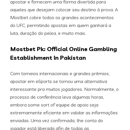
apostar e fornecem uma forma divertida para
aqueles que desejam colocar seu destino à prova. A
Mostbet cobre todos os grandes acontecimentos
do UFC, permitindo apostas em quem ganhará a
luta, duração do pelea, e muito mais.
Mostbet Pk: Official Online Gambling
Establishment In Pakistan
Com torneios internacionais e grandes prêmios,
apostar em eSports se tornou uma alternativa
interessante pra muitos jogadores. Normalmente, o
processo de conferência leva algumas horas,
embora some sort of equipe de apoio seja
extremamente eficiente em validar as informações
enviadas. Uma vez confirmada, the conta do
jogador está liberada afin de todas as