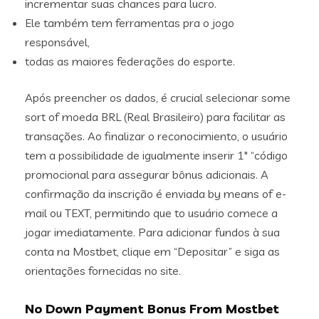
incrementar suas chances para lucro.
Ele também tem ferramentas pra o jogo
responsável,
todas as maiores federações do esporte.
Após preencher os dados, é crucial selecionar some
sort of moeda BRL (Real Brasileiro) para facilitar as
transações. Ao finalizar o reconocimiento, o usuário
tem a possibilidade de igualmente inserir 1″ “código
promocional para assegurar bônus adicionais. A
confirmação da inscrição é enviada by means of e-
mail ou TEXT, permitindo que to usuário comece a
jogar imediatamente. Para adicionar fundos à sua
conta na Mostbet, clique em “Depositar” e siga as
orientações fornecidas no site.
No Down Payment Bonus From Mostbet