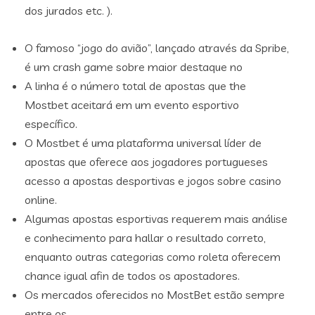
dos jurados etc. ).
O famoso “jogo do avião”, lançado através da Spribe,
é um crash game sobre maior destaque no
A linha é o número total de apostas que the
Mostbet aceitará em um evento esportivo
específico.
O Mostbet é uma plataforma universal líder de
apostas que oferece aos jogadores portugueses
acesso a apostas desportivas e jogos sobre casino
online.
Algumas apostas esportivas requerem mais análise
e conhecimento para hallar o resultado correto,
enquanto outras categorias como roleta oferecem
chance igual afin de todos os apostadores.
Os mercados oferecidos no MostBet estão sempre
entre os