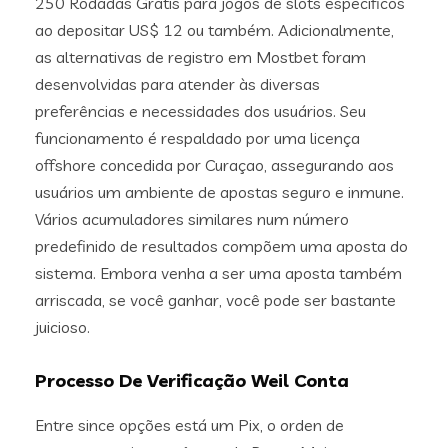
250 Rodadas Grátis para jogos de slots específicos
ao depositar US$ 12 ou também. Adicionalmente,
as alternativas de registro em Mostbet foram
desenvolvidas para atender às diversas
preferências e necessidades dos usuários. Seu
funcionamento é respaldado por uma licença
offshore concedida por Curaçao, assegurando aos
usuários um ambiente de apostas seguro e inmune.
Vários acumuladores similares num número
predefinido de resultados compõem uma aposta do
sistema. Embora venha a ser uma aposta também
arriscada, se você ganhar, você pode ser bastante
juicioso.
Processo De Verificação Weil Conta
Entre since opções está um Pix, o orden de