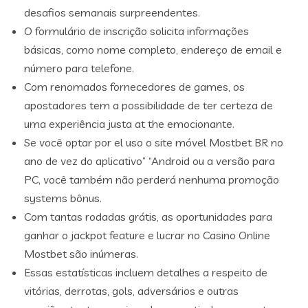
desafios semanais surpreendentes.
O formulário de inscrição solicita informações
básicas, como nome completo, endereço de email e
número para telefone.
Com renomados fornecedores de games, os
apostadores tem a possibilidade de ter certeza de
uma experiência justa at the emocionante.
Se você optar por el uso o site móvel Mostbet BR no
ano de vez do aplicativo” “Android ou a versão para
PC, você também não perderá nenhuma promoção
systems bônus.
Com tantas rodadas grátis, as oportunidades para
ganhar o jackpot feature e lucrar no Casino Online
Mostbet são inúmeras.
Essas estatísticas incluem detalhes a respeito de
vitórias, derrotas, gols, adversários e outras