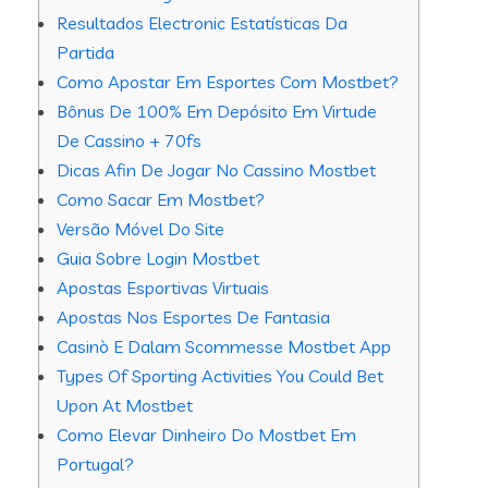
Resultados Electronic Estatísticas Da
Partida
Como Apostar Em Esportes Com Mostbet?
Bônus De 100% Em Depósito Em Virtude
De Cassino + 70fs
Dicas Afin De Jogar No Cassino Mostbet
Como Sacar Em Mostbet?
Versão Móvel Do Site
Guia Sobre Login Mostbet
Apostas Esportivas Virtuais
Apostas Nos Esportes De Fantasia
Casinò E Dalam Scommesse Mostbet App
Types Of Sporting Activities You Could Bet
Upon At Mostbet
Como Elevar Dinheiro Do Mostbet Em
Portugal?