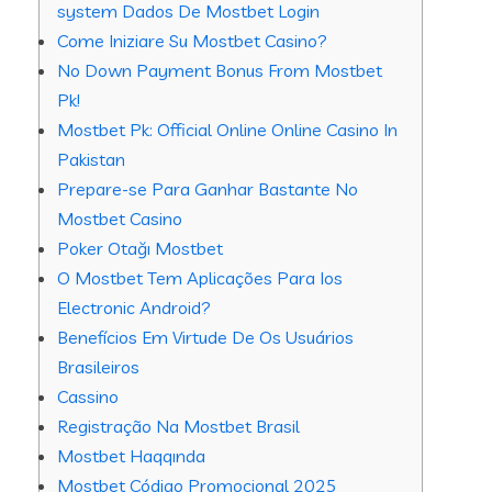
system Dados De Mostbet Login
Come Iniziare Su Mostbet Casino?
No Down Payment Bonus From Mostbet
Pk!
Mostbet Pk: Official Online Online Casino In
Pakistan
Prepare-se Para Ganhar Bastante No
Mostbet Casino
Poker Otağı Mostbet
O Mostbet Tem Aplicações Para Ios
Electronic Android?
Benefícios Em Virtude De Os Usuários
Brasileiros
Cassino
Registração Na Mostbet Brasil
Mostbet Haqqında
Mostbet Código Promocional 2025