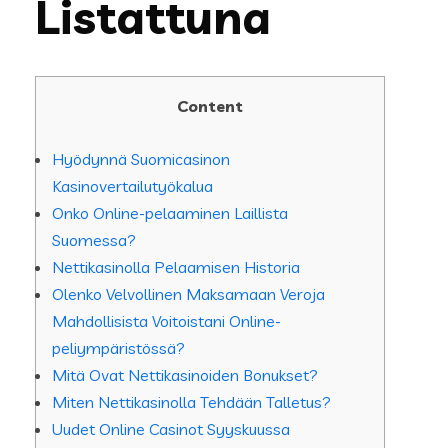
Listattuna
Content
Hyödynnä Suomicasinon
Kasinovertailutyökalua
Onko Online-pelaaminen Laillista
Suomessa?
Nettikasinolla Pelaamisen Historia
Olenko Velvollinen Maksamaan Veroja
Mahdollisista Voitoistani Online-
peliympäristössä?
Mitä Ovat Nettikasinoiden Bonukset?
Miten Nettikasinolla Tehdään Talletus?
Uudet Online Casinot Syyskuussa