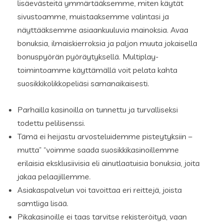
lisäevästeitä ymmärtääksemme, miten käytät
sivustoamme, muistaaksemme valintasi ja
näyttääksemme asiaankuuluvia mainoksia. Avaa
bonuksia, ilmaiskierroksia ja paljon muuta jokaisella
bonuspyörän pyöräytyksellä. Multiplay-
toimintoamme käyttämällä voit pelata kahta
suosikkikolikkopeliäsi samanaikaisesti.
Parhailla kasinoilla on tunnettu ja turvalliseksi
todettu pelilisenssi.
Tämä ei heijastu arvosteluidemme pisteytyksiin –
mutta” “voimme saada suosikkikasinoillemme
erilaisia eksklusiivisia eli ainutlaatuisia bonuksia, joita
jakaa pelaajillemme.
Asiakaspalvelun voi tavoittaa eri reittejä, joista
samtliga lisää.
Pikakasinoille ei taas tarvitse rekisteröityä, vaan