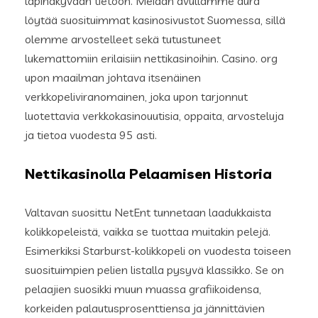
läpinäkyvään tietoon. Meidän avullamme aura
löytää suosituimmat kasinosivustot Suomessa, sillä
olemme arvostelleet sekä tutustuneet
lukemattomiin erilaisiin nettikasinoihin. Casino. org
upon maailman johtava itsenäinen
verkkopeliviranomainen, joka upon tarjonnut
luotettavia verkkokasinouutisia, oppaita, arvosteluja
ja tietoa vuodesta 95 asti.
Nettikasinolla Pelaamisen Historia
Valtavan suosittu NetEnt tunnetaan laadukkaista
kolikkopeleistä, vaikka se tuottaa muitakin pelejä.
Esimerkiksi Starburst-kolikkopeli on vuodesta toiseen
suosituimpien pelien listalla pysyvä klassikko. Se on
pelaajien suosikki muun muassa grafiikoidensa,
korkeiden palautusprosenttiensa ja jännittävien