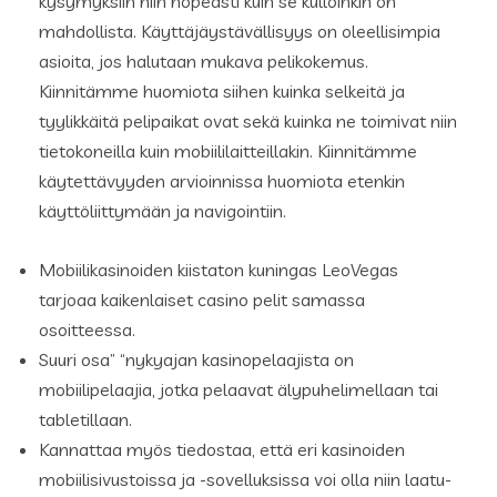
kysymyksiin niin nopeasti kuin se kulloinkin on
mahdollista. Käyttäjäystävällisyys on oleellisimpia
asioita, jos halutaan mukava pelikokemus.
Kiinnitämme huomiota siihen kuinka selkeitä ja
tyylikkäitä pelipaikat ovat sekä kuinka ne toimivat niin
tietokoneilla kuin mobiililaitteillakin. Kiinnitämme
käytettävyyden arvioinnissa huomiota etenkin
käyttöliittymään ja navigointiin.
Mobiilikasinoiden kiistaton kuningas LeoVegas
tarjoaa kaikenlaiset casino pelit samassa
osoitteessa.
Suuri osa” “nykyajan kasinopelaajista on
mobiilipelaajia, jotka pelaavat älypuhelimellaan tai
tabletillaan.
Kannattaa myös tiedostaa, että eri kasinoiden
mobiilisivustoissa ja -sovelluksissa voi olla niin laatu-