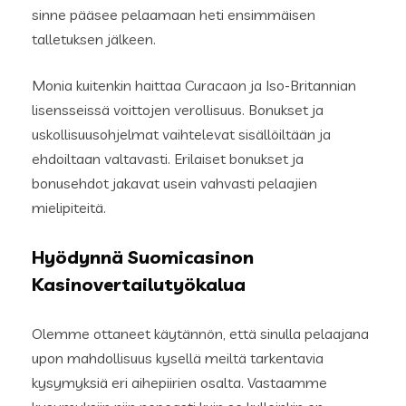
sinne pääsee pelaamaan heti ensimmäisen
talletuksen jälkeen.
Monia kuitenkin haittaa Curacaon ja Iso-Britannian
lisensseissä voittojen verollisuus. Bonukset ja
uskollisuusohjelmat vaihtelevat sisällöiltään ja
ehdoiltaan valtavasti. Erilaiset bonukset ja
bonusehdot jakavat usein vahvasti pelaajien
mielipiteitä.
Hyödynnä Suomicasinon
Kasinovertailutyökalua
Olemme ottaneet käytännön, että sinulla pelaajana
upon mahdollisuus kysellä meiltä tarkentavia
kysymyksiä eri aihepiirien osalta. Vastaamme