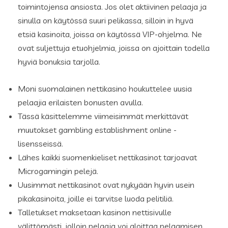
toimintojensa ansiosta. Jos olet aktiivinen pelaaja ja
sinulla on käytössä suuri pelikassa, silloin in hyvä
etsiä kasinoita, joissa on käytössä VIP-ohjelma. Ne
ovat suljettuja etuohjelmia, joissa on ajoittain todella
hyviä bonuksia tarjolla.
Moni suomalainen nettikasino houkuttelee uusia
pelaajia erilaisten bonusten avulla.
Tässä käsittelemme viimeisimmät merkittävät
muutokset gambling establishment online -
lisensseissä.
Lähes kaikki suomenkieliset nettikasinot tarjoavat
Microgamingin pelejä.
Uusimmat nettikasinot ovat nykyään hyvin usein
pikakasinoita, joille ei tarvitse luoda pelitiliä.
Talletukset maksetaan kasinon nettisivulle
välittömästi, jolloin pelaaja voi aloittaa pelaamisen