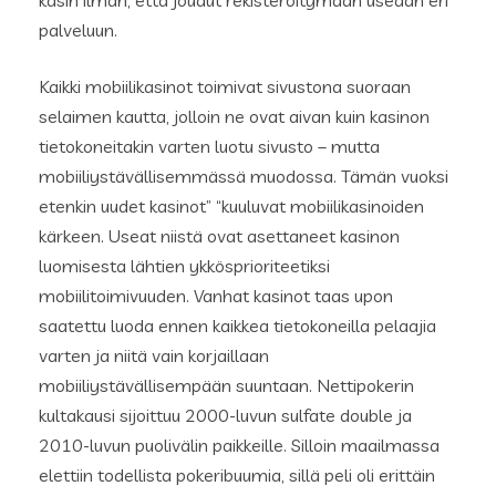
palveluun.
Kaikki mobiilikasinot toimivat sivustona suoraan
selaimen kautta, jolloin ne ovat aivan kuin kasinon
tietokoneitakin varten luotu sivusto – mutta
mobiiliystävällisemmässä muodossa. Tämän vuoksi
etenkin uudet kasinot” “kuuluvat mobiilikasinoiden
kärkeen. Useat niistä ovat asettaneet kasinon
luomisesta lähtien ykkösprioriteetiksi
mobiilitoimivuuden. Vanhat kasinot taas upon
saatettu luoda ennen kaikkea tietokoneilla pelaajia
varten ja niitä vain korjaillaan
mobiiliystävällisempään suuntaan. Nettipokerin
kultakausi sijoittuu 2000-luvun sulfate double ja
2010-luvun puolivälin paikkeille. Silloin maailmassa
elettiin todellista pokeribuumia, sillä peli oli erittäin