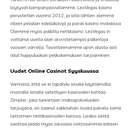
löytyvät kampanjasivultamme. LeoVegas kasino
perustettiin vuonna 2012, ja siitä lähtien olemme
olleet pelialan edelläkävijä ja paras kasino mobiilissa.
Olemme myös palkittu nettikasino; LeoVegas in
voittanut useita alan arvostetuimpia palkintoja
vuosien varrella. Tavoitteenamme upon alusta asti
ollut huippuluokan pelikokemuksen tarjoaminen.
Uudet Online Casinot Syyskuussa
Varmista, että se ei tapahdu sinulle käyttämällä
mustalle listalle laitettujen kasinoiden kohtaa.
Zimpler, joka tunnetaan maksupalveluiden
tarjoajana, on saanut sakkouhan, koska palvelu toimii
laittomien nettikasinoiden kanssa. Lisäksi sieltä
saattaa jäädä myös sievoisia voittosummia käteen.