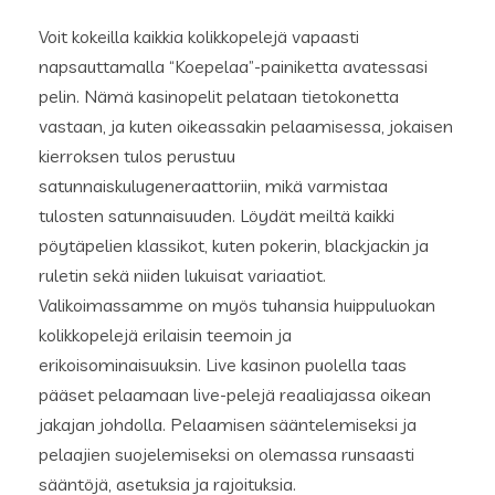
Voit kokeilla kaikkia kolikkopelejä vapaasti
napsauttamalla “Koepelaa”-painiketta avatessasi
pelin. Nämä kasinopelit pelataan tietokonetta
vastaan, ja kuten oikeassakin pelaamisessa, jokaisen
kierroksen tulos perustuu
satunnaiskulugeneraattoriin, mikä varmistaa
tulosten satunnaisuuden. Löydät meiltä kaikki
pöytäpelien klassikot, kuten pokerin, blackjackin ja
ruletin sekä niiden lukuisat variaatiot.
Valikoimassamme on myös tuhansia huippuluokan
kolikkopelejä erilaisin teemoin ja
erikoisominaisuuksin. Live kasinon puolella taas
pääset pelaamaan live-pelejä reaaliajassa oikean
jakajan johdolla. Pelaamisen sääntelemiseksi ja
pelaajien suojelemiseksi on olemassa runsaasti
sääntöjä, asetuksia ja rajoituksia.