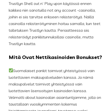
Trustlyn Shell out n’ Play upon käytössä ennen
kaikkea niin sanotuilla not any account -casinoilla,
joihin ei siis tarvitse erikseen rekisteröityä. Näillä
casinoilla rekisteröityminen hoituu samalla, kun teet
talletuksen Trustlyn kautta. Periaatteessa siis
rekisteröidyt pankkitunnuksillasi casinolle, mutta
Trustlyn kautta.
Mitä Ovat Nettikasinoiden Bonukset?
Suomalaiset pankit toimivat yhteistyössä vain
luotettavien maksupalveluiden kanssa. Ja nämä
maksupalvelut toimivat yhteistyössä vain
luotettavien lisensoitujen kasinoiden kanssa.
Velimatti about kasinoalan asiantuntijamme, jolla on
taustallaan vuosikymmenten kokemus
kirjoittamisesta journalismi-taustansa vuoksi.