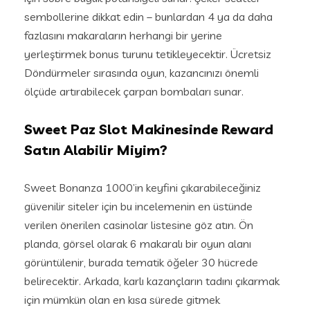
sembollerine dikkat edin – bunlardan 4 ya da daha
fazlasını makaraların herhangi bir yerine
yerleştirmek bonus turunu tetikleyecektir. Ücretsiz
Döndürmeler sırasında oyun, kazancınızı önemli
ölçüde artırabilecek çarpan bombaları sunar.
Sweet Paz Slot Makinesinde Reward
Satın Alabilir Miyim?
Sweet Bonanza 1000’in keyfini çıkarabileceğiniz
güvenilir siteler için bu incelemenin en üstünde
verilen önerilen casinolar listesine göz atın. Ön
planda, görsel olarak 6 makaralı bir oyun alanı
görüntülenir, burada tematik öğeler 30 hücrede
belirecektir. Arkada, karlı kazançların tadını çıkarmak
için mümkün olan en kısa sürede gitmek