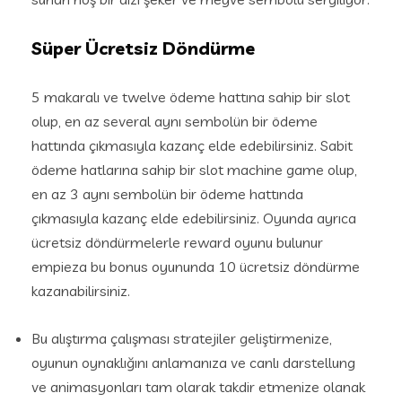
Süper Ücretsiz Döndürme
5 makaralı ve twelve ödeme hattına sahip bir slot
olup, en az several aynı sembolün bir ödeme
hattında çıkmasıyla kazanç elde edebilirsiniz. Sabit
ödeme hatlarına sahip bir slot machine game olup,
en az 3 aynı sembolün bir ödeme hattında
çıkmasıyla kazanç elde edebilirsiniz. Oyunda ayrıca
ücretsiz döndürmelerle reward oyunu bulunur
empieza bu bonus oyununda 10 ücretsiz döndürme
kazanabilirsiniz.
Bu alıştırma çalışması stratejiler geliştirmenize,
oyunun oynaklığını anlamanıza ve canlı darstellung
ve animasyonları tam olarak takdir etmenize olanak