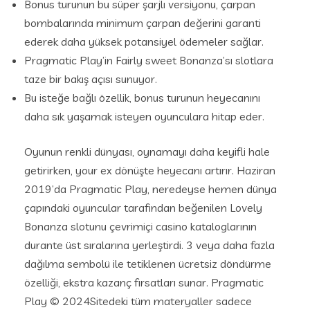
Bonus turunun bu süper şarjlı versiyonu, çarpan
bombalarında minimum çarpan değerini garanti
ederek daha yüksek potansiyel ödemeler sağlar.
Pragmatic Play’in Fairly sweet Bonanza’sı slotlara
taze bir bakış açısı sunuyor.
Bu isteğe bağlı özellik, bonus turunun heyecanını
daha sık yaşamak isteyen oyunculara hitap eder.
Oyunun renkli dünyası, oynamayı daha keyifli hale
getirirken, your ex dönüşte heyecanı artırır. Haziran
2019’da Pragmatic Play, neredeyse hemen dünya
çapındaki oyuncular tarafından beğenilen Lovely
Bonanza slotunu çevrimiçi casino kataloglarının
durante üst sıralarına yerleştirdi. 3 veya daha fazla
dağılma sembolü ile tetiklenen ücretsiz döndürme
özelliği, ekstra kazanç fırsatları sunar. Pragmatic
Play © 2024Sitedeki tüm materyaller sadece