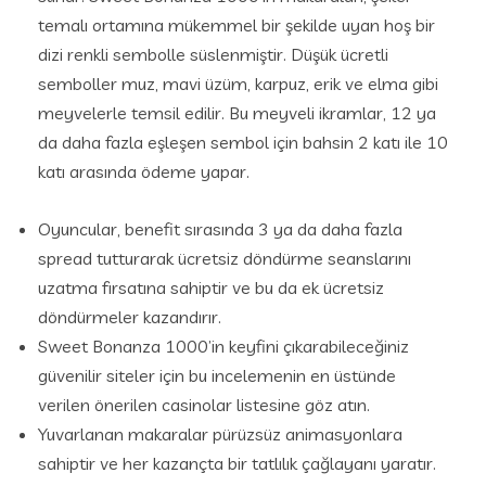
temalı ortamına mükemmel bir şekilde uyan hoş bir
dizi renkli sembolle süslenmiştir. Düşük ücretli
semboller muz, mavi üzüm, karpuz, erik ve elma gibi
meyvelerle temsil edilir. Bu meyveli ikramlar, 12 ya
da daha fazla eşleşen sembol için bahsin 2 katı ile 10
katı arasında ödeme yapar.
Oyuncular, benefit sırasında 3 ya da daha fazla
spread tutturarak ücretsiz döndürme seanslarını
uzatma fırsatına sahiptir ve bu da ek ücretsiz
döndürmeler kazandırır.
Sweet Bonanza 1000’in keyfini çıkarabileceğiniz
güvenilir siteler için bu incelemenin en üstünde
verilen önerilen casinolar listesine göz atın.
Yuvarlanan makaralar pürüzsüz animasyonlara
sahiptir ve her kazançta bir tatlılık çağlayanı yaratır.