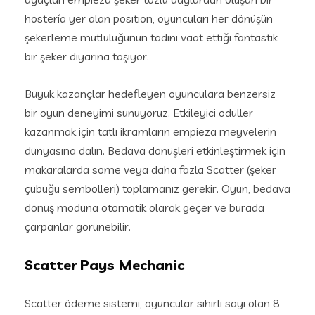
hostería yer alan position, oyuncuları her dönüşün
şekerleme mutluluğunun tadını vaat ettiği fantastik
bir şeker diyarına taşıyor.
Büyük kazançlar hedefleyen oyunculara benzersiz
bir oyun deneyimi sunuyoruz. Etkileyici ödüller
kazanmak için tatlı ikramların empieza meyvelerin
dünyasına dalın. Bedava dönüşleri etkinleştirmek için
makaralarda some veya daha fazla Scatter (şeker
çubuğu sembolleri) toplamanız gerekir. Oyun, bedava
dönüş moduna otomatik olarak geçer ve burada
çarpanlar görünebilir.
Scatter Pays Mechanic
Scatter ödeme sistemi, oyuncular sihirli sayı olan 8