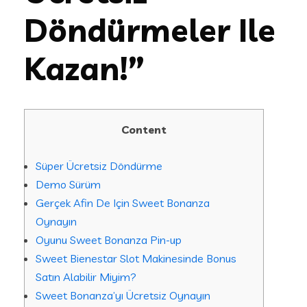
Döndürmeler Ile
Kazan!”
Content
Süper Ücretsiz Döndürme
Demo Sürüm
Gerçek Afin De Için Sweet Bonanza
Oynayın
Oyunu Sweet Bonanza Pin-up
Sweet Bienestar Slot Makinesinde Bonus
Satın Alabilir Miyim?
Sweet Bonanza’yı Ücretsiz Oynayın