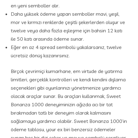
en yeni semboller alır.
Daha yüksek ödeme yapan semboller mavi, yeşil,
mor ve kırmızı renklerde çeşitli şekerlerden oluşur ve
twelve veya daha fazla eşleşme için bahsin 12 katı
ile 50 katı arasında ödeme sunar.
Eğer en az 4 spread sembolü yakalarsanız, twelve
ücretsiz dönüş kazanırsınız.
Birçok çevrimiçi kumarhane, em virtude de yatırma
limitleri, gerçeklik kontrolleri ve kendi kendini dışlama
seçenekleri gibi oyunlarınızı yönetmenize yardımcı
olacak araçlar sunar. Bu araçları kullanmak, Sweet
Bonanza 1000 deneyiminizin ağızda acı bir tat
bırakmadan tatlı bir deneyim olarak kalmasını
sağlamaya yardımcı olabilir. Sweet Bonanza 1000’in
ödeme tablosu, your ex biri benzersiz ödemeler
sunan hoş bir dizi şeker ve meyve sembolü sergiliyor.