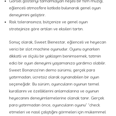
Görsel gösteriyi tamamlayan neşeli bir film müziği,
eğlenceli atmosfere katkıda bulunarak genel oyun
deneyimini geliştirir.
Risk toleransınıza, bütçenize ve genel oyun
stratejinize göre artıları ve eksileri tartın.
Sonuç olarak, Sweet Bienestar, eğlenceli ve heyecan
verici bir slot machine oyunudur. Oyunu oynarken
dikkatli ve ölçülü bir yaklaşım benimsemek, tatmin
edici bir oyun deneyimi yaşamanıza yardımcı olabilir.
Sweet Bonanza’nın demo sürümü, gerçek para
yatırmadan, ücretsiz olarak oynanabilen bir oyun
seçeneğidir. Bu sürüm, oyuncuların oyunun temel
kurallarını ve özelliklerini anlamalarına ve oyunun
heyecanını deneyimlemelerine olanak tanır. Gerçek
para yatırmadan önce, oyuncuların oyunu” “check
etmeleri ve nasıl çalıştığını görmeleri için mükemmel