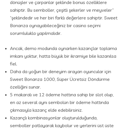
dönüşler ve çarpanlar şeklinde bonus özelliklere
sahiptir. Bu semboller, çeşitli şekerler ve meyveler”
“şeklindedir ve her biri farklı değerlere sahiptir. Sweet
Bonanza oynayabileceğiniz bir casino seçimi
sorumlulukla yapılmalıdır.
Ancak, demo modunda oynarken kazançlar toplama
imkanı yoktur, hatta büyük bir ikramiye bile kazanılsa
fiel.
Daha da yoğun bir deneyim arayan oyuncular için
Sweet Bonanza 1000, Süper Ücretsiz Döndürme
özelliğini sunar.
5 makaralı ve 12 ödeme hattına sahip bir slot olup,
en az several aynı sembolün bir ödeme hattında
çıkmasıyla kazanç elde edebilirsiniz.
Kazançlı kombinasyonlar oluşturulduğunda,
semboller patlayarak kaybolur ve yerlerini üst üste