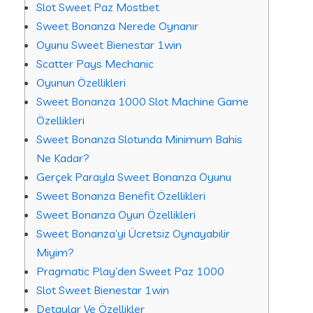
Slot Sweet Paz Mostbet
Sweet Bonanza Nerede Oynanır
Oyunu Sweet Bienestar 1win
Scatter Pays Mechanic
Oyunun Özellikleri
Sweet Bonanza 1000 Slot Machine Game
Özellikleri
Sweet Bonanza Slotunda Minimum Bahis
Ne Kadar?
Gerçek Parayla Sweet Bonanza Oyunu
Sweet Bonanza Benefit Özellikleri
Sweet Bonanza Oyun Özellikleri
Sweet Bonanza’yi Ücretsiz Oynayabilir
Miyim?
Pragmatic Play’den Sweet Paz 1000
Slot Sweet Bienestar 1win
Detaylar Ve Özellikler