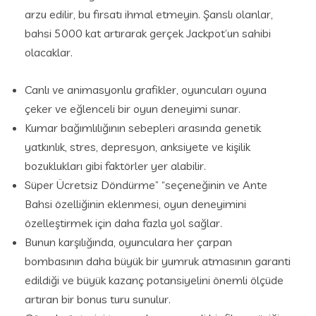
arzu edilir, bu fırsatı ihmal etmeyin. Şanslı olanlar,
bahsi 5000 kat artırarak gerçek Jackpot’un sahibi
olacaklar.
Canlı ve animasyonlu grafikler, oyuncuları oyuna
çeker ve eğlenceli bir oyun deneyimi sunar.
Kumar bağımlılığının sebepleri arasında genetik
yatkınlık, stres, depresyon, anksiyete ve kişilik
bozuklukları gibi faktörler yer alabilir.
Süper Ücretsiz Döndürme” “seçeneğinin ve Ante
Bahsi özelliğinin eklenmesi, oyun deneyimini
özelleştirmek için daha fazla yol sağlar.
Bunun karşılığında, oyunculara her çarpan
bombasının daha büyük bir yumruk atmasının garanti
edildiği ve büyük kazanç potansiyelini önemli ölçüde
artıran bir bonus turu sunulur.