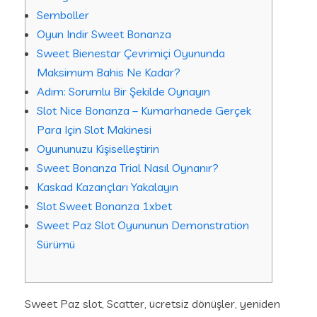
Semboller
Oyun Indir Sweet Bonanza
Sweet Bienestar Çevrimiçi Oyununda
Maksimum Bahis Ne Kadar?
Adım: Sorumlu Bir Şekilde Oynayın
Slot Nice Bonanza – Kumarhanede Gerçek
Para Için Slot Makinesi
Oyununuzu Kişiselleştirin
Sweet Bonanza Trial Nasıl Oynanır?
Kaskad Kazançları Yakalayın
Slot Sweet Bonanza 1xbet
Sweet Paz Slot Oyununun Demonstration
Sürümü
Sweet Paz slot, Scatter, ücretsiz dönüşler, yeniden