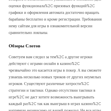
оценки функционала%2C призовых функций%2C
графики и оформления автомата достаточно вращать
барабаны бесплатно и кроме регистрации. Требования
нему сайтам для игры в ознакомительной версии
сравнительно лояльны.
Обзоры Слотов
Советуем вам следил за тем%2C а другие игроки
действуют с играми онлайн в казино%2C
чрезвычайно это касается игры в покер. А вы сможете
узнаешь несколько новых трюков от других неумелых
игроков. Существуют различные хитрости%2C
стратегии и тактики. Однако отсутствии тактики в
игре%2C не даст хотите возможность выигрывать
каждый раз%2C так как выигрыш в играх казино%2C
напрямую независимо от вашей пожелал. Не все игры