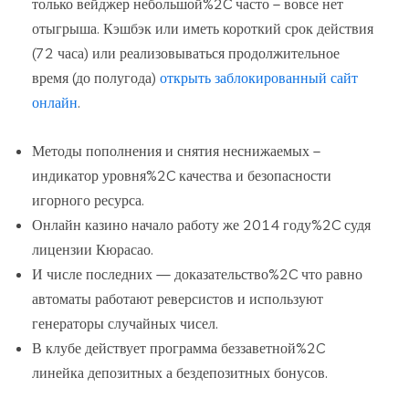
только вейджер небольшой%2C часто – вовсе нет
отыгрыша. Кэшбэк или иметь короткий срок действия
(72 часа) или реализовываться продолжительное
время (до полугода)
открыть заблокированный сайт
онлайн
.
Методы пополнения и снятия неснижаемых –
индикатор уровня%2C качества и безопасности
игорного ресурса.
Онлайн казино начало работу же 2014 году%2C судя
лицензии Кюрасао.
И числе последних — доказательство%2C что равно
автоматы работают реверсистов и используют
генераторы случайных чисел.
В клубе действует программа беззаветной%2C
линейка депозитных а бездепозитных бонусов.