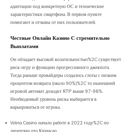
адаптации под конкретную ОС и технические
характеристики смартфона. В первом пункте
помогают и отзывы от них пользователей.
Честные Онлайн Казино С стремительно
Выплатами
Он обладает высокой волатильностью%2C существует
риск-игру и функцию прогрессивного джекпота.
Тогда раньше провайдеры создалось слоты с низким
процентом возврата (около 90%)%2C то нынешний
игровой автомат доходит RTP выше 97-98%.
Необходимый уровень риска выбирается в
варьироваться от игрока.
Volna Casino начало работе в 2022 году%2C по
лицензии ото Кюрасао.