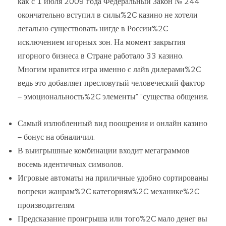
как с 1 июля 2009 года Федеральный Закон № 244
окончательно вступил в силы%2C казино не хотели
легально существовать нигде в России%2C
исключением игорных зон. На момент закрытия
игорного бизнеса в Стране работало 33 казино.
Многим нравится игра именно с лайв дилерами%2C
ведь это добавляет пресловутый человеческий фактор
– эмоциональность%2C элементы” “существа общения.
Самый излюбленный вид поощрения и онлайн казино
– бонус на обналичил.
В выигрышные комбинации входит мегаграммов
восемь идентичных символов.
Игровые автоматы на приличные удобно сортированы
вопреки жанрам%2C категориям%2C механике%2C
производителям.
Предсказание проигрыша или того%2C мало денег вы