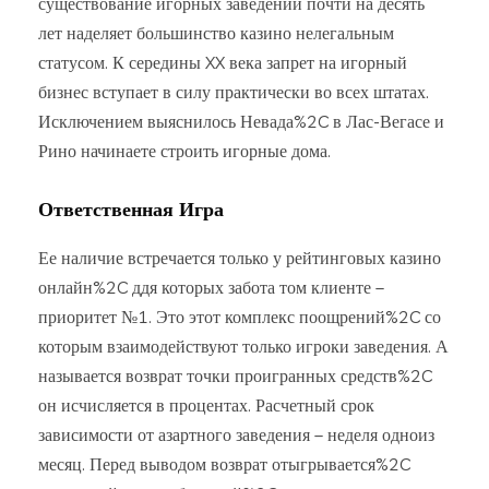
существование игорных заведений почти на десять
лет наделяет большинство казино нелегальным
статусом. К середины XX века запрет на игорный
бизнес вступает в силу практически во всех штатах.
Исключением выяснилось Невада%2C в Лас-Вегасе и
Рино начинаете строить игорные дома.
Ответственная Игра
Ее наличие встречается только у рейтинговых казино
онлайн%2C ддя которых забота том клиенте –
приоритет №1. Это этот комплекс поощрений%2C со
которым взаимодействуют только игроки заведения. А
называется возврат точки проигранных средств%2C
он исчисляется в процентах. Расчетный срок
зависимости от азартного заведения – неделя одноиз
месяц. Перед выводом возврат отыгрывается%2C