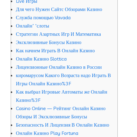
Live Игры
Для чего Нужен Сайтс Обзорами Казино
Служба помощью Vavada
Онлайн” “слоты
Стратегии Азартных Игр И Математика
Эксклюзивные Бонусы Казино
Как начнем Играть В Онлайн Казино
Онлайн Казино Slottica
Лицензионные Онлайн Казино в России
киромарусом Какого Возраста надо Играть В
Игры Онлайн Казино%3F
Как выбрал Игровые Автоматы же Онлайн
Казино%3F
Casino Online — Pейтинг Онлайн Казино
Обзоры И Эксклюзивные Бонусы
Безопасность И Лицензия В Онлайн Казино
Онлайн Казино Play Fortuna