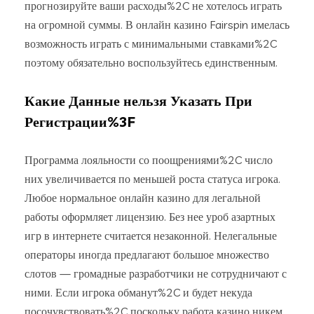
прогнозируйте ваши расходы%2C не хотелось играть
на огромной суммы. В онлайн казино Fairspin имелась
возможность играть с минимальными ставками%2C
поэтому обязательно воспользуйтесь единственным.
Какие Данные нельзя Указать При
Регистрации%3F
Программа лояльности со поощрениями%2C число
них увеличивается по меньшей роста статуса игрока.
Любое нормальное онлайн казино для легальной
работы оформляет лицензию. Без нее уроб азартных
игр в интернете считается незаконной. Нелегальные
операторы иногда предлагают большое множество
слотов — громадные разработчики не сотрудничают с
ними. Если игрока обманут%2C и будет некуда
посочувствовать%2C поскольку работа казино никем