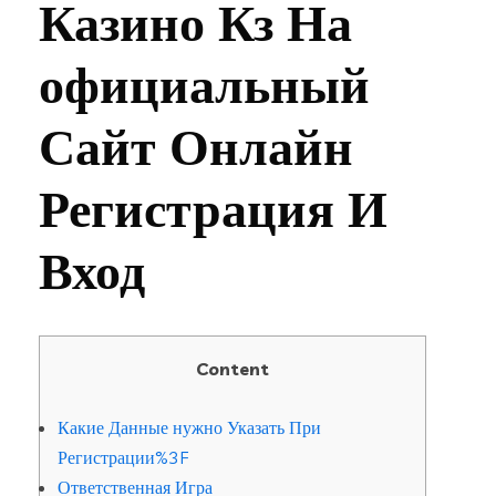
Казино Кз На
официальный
Сайт Онлайн
Регистрация И
Вход
Content
Какие Данные нужно Указать При
Регистрации%3F
Ответственная Игра