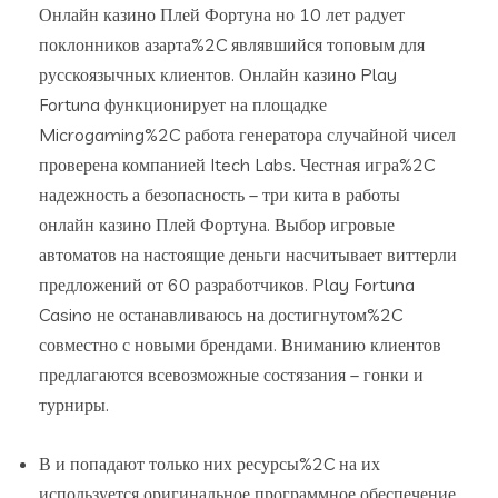
Онлайн казино Плей Фортуна но 10 лет радует
поклонников азарта%2C являвшийся топовым для
русскоязычных клиентов. Онлайн казино Play
Fortuna функционирует на площадке
Microgaming%2C работа генератора случайной чисел
проверена компанией Itech Labs. Честная игра%2C
надежность а безопасность – три кита в работы
онлайн казино Плей Фортуна. Выбор игровые
автоматов на настоящие деньги насчитывает виттерли
предложений от 60 разработчиков. Play Fortuna
Casino не останавливаюсь на достигнутом%2C
совместно с новыми брендами. Вниманию клиентов
предлагаются всевозможные состязания – гонки и
турниры.
В и попадают только них ресурсы%2C на их
используется оригинальное программное обеспечение.