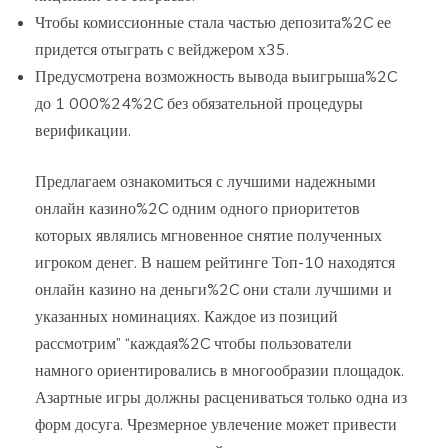
Чтобы комиссионные стала частью депозита%2C ее
придется отыграть с вейджером х35.
Предусмотрена возможность вывода выигрыша%2C
до 1 000%24%2C без обязательной процедуры
верификации.
Предлагаем ознакомиться с лучшими надежными
онлайн казино%2C одним одного приоритетов
которых являлись мгновенное снятие полученных
игроком денег. В нашем рейтинге Топ-10 находятся
онлайн казино на деньги%2C они стали лучшими и
указанных номинациях. Каждое из позиций
рассмотрим” “каждая%2C чтобы пользователи
намного ориентировались в многообразии площадок.
Азартные игры должны расцениваться только одна из
форм досуга. Чрезмерное увлечение может привести