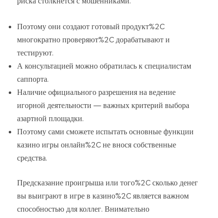
риска столкнется с мошенниками.
Поэтому они создают готовый продукт%2C
многократно проверяют%2C дорабатывают и
тестируют.
А консультацией можно обратилась к специалистам
саппорта.
Наличие официального разрешения на ведение
игорной деятельности — важных критерий выбора
азартной площадки.
Поэтому сами сможете испытать основные функции
казино игры онлайн%2C не внося собственные
средства.
Предсказание проигрыша или того%2C сколько денег
вы выиграют в игре в казино%2C является важном
способностью для коллег. Внимательно