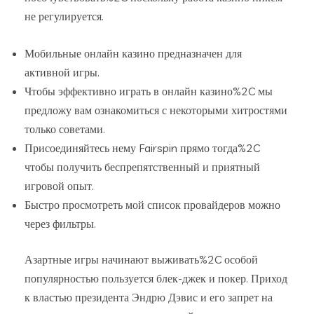
не регулируется.
Мобильные онлайн казино предназначен для
активной игры.
Чтобы эффективно играть в онлайн казино%2C мы
предложу вам ознакомиться с некоторыми хитростями
только советами.
Присоединяйтесь нему Fairspin прямо тогда%2C
чтобы получить беспрепятственный и приятный
игровой опыт.
Быстро просмотреть мой список провайдеров можно
через фильтры.
Азартные игры начинают выживать%2C особой
популярностью пользуется блек-джек и покер. Приход
к властью президента Эндрю Дэвис и его запрет на