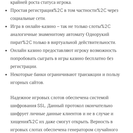
крайней роста статуса игрока.
Простая регистрация%2C в том частности%2C через
социальные сети.
Игра в онлайн-казино – так не только слоты%2C
аналогичные знаменитому автомату Однорукий
пират%2C только в виртуальной действительности.
Онлайн казино предоставляют игроку возможность
попробовать сыграть в игры казино бесплатно без
регистрации.
Некоторые банки ограничивают транзакции и пользу
игорных сайтов.
Надежное игровых слотов обеспечена системой
шифрования SSL. Данный протокол окончательно
шифрует личные данные клиентов и не в случае и
хищения%2C их даже смогут открыть. Верность в
игровых слотах обеспечена генератором случайного