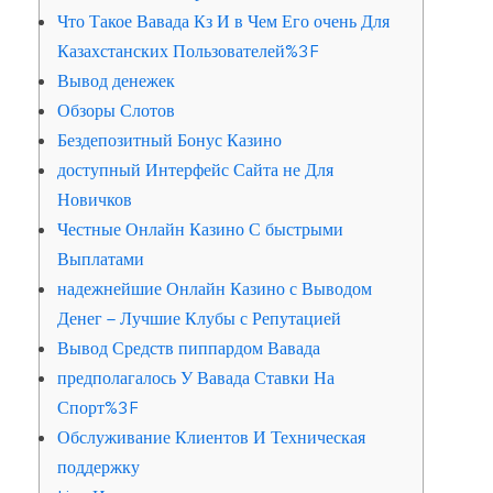
Что Такое Вавада Кз И в Чем Его очень Для
Казахстанских Пользователей%3F
Вывод денежек
Обзоры Слотов
Бездепозитный Бонус Казино
доступный Интерфейс Сайта не Для
Новичков
Честные Онлайн Казино С быстрыми
Выплатами
надежнейшие Онлайн Казино с Выводом
Денег – Лучшие Клубы с Репутацией
Вывод Средств пиппардом Вавада
предполагалось У Вавада Ставки На
Спорт%3F
Обслуживание Клиентов И Техническая
поддержку