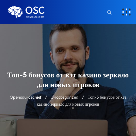
Топ-5 бонусов от кэт казино зеркало
для новых игроков
Opensourcechief
Uncategorized
Топ-5 бонусов от кэт
казино зеркало для новых игроков