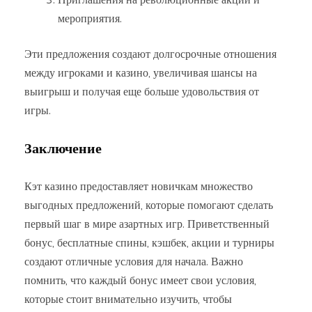
мероприятия.
Эти предложения создают долгосрочные отношения
между игроками и казино, увеличивая шансы на
выигрыш и получая еще больше удовольствия от
игры.
Заключение
Кэт казино предоставляет новичкам множество
выгодных предложений, которые помогают сделать
первый шаг в мире азартных игр. Приветственный
бонус, бесплатные спины, кэшбек, акции и турниры
создают отличные условия для начала. Важно
помнить, что каждый бонус имеет свои условия,
которые стоит внимательно изучить, чтобы