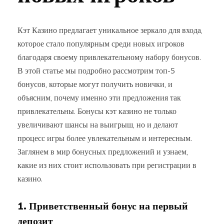
Кэт Казино предлагает уникальное зеркало для входа,
которое стало популярным среди новых игроков
благодаря своему привлекательному набору бонусов.
В этой статье мы подробно рассмотрим топ-5
бонусов, которые могут получить новички, и
объясним, почему именно эти предложения так
привлекательны. Бонусы кэт казино не только
увеличивают шансы на выигрыш, но и делают
процесс игры более увлекательным и интересным.
Заглянем в мир бонусных предложений и узнаем,
какие из них стоит использовать при регистрации в
казино.
1. Приветственный бонус на первый
депозит