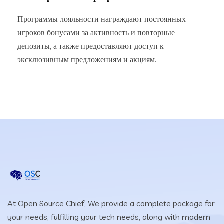
Программы лояльности награждают постоянных
игроков бонусами за активность и повторные
депозиты, а также предоставляют доступ к
эксклюзивным предложениям и акциям.
At Open Source Chief, We provide a complete package for
your needs, fulfilling your tech needs, along with modern