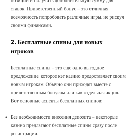
позиции и получить дополнительную сумму для
ставок. Приветственный бонус – это отличная
возможность попробовать различные игры, не рискуя
своими финансами.
2. Бесплатные спины для новых
игроков
Бесплатные спины – это еще одно выгодное
предложение, которое кэт казино предоставляет своим
новым игрокам. Обычно они приходят вместе с
приветственным бонусом или как отдельная акция.
Вот основные аспекты бесплатных спинов:
Без необходимости внесения депозита – некоторые
казино предлагают бесплатные спины сразу после
регистрации.