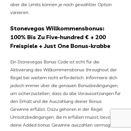
aber die Limits können je nach gewählter Option
variieren.
Stonevegas Willkommensbonus:
100% Bis Zu Five-hundred € + 200
Freispiele + Just One Bonus-krabbe
Ein Stonevegas Bonus Code ist echt für die
Aktivierung des Willkommensbonus throughout der
Regel bei weitem nicht erforderlich. Informiere dich
jedoch immer über die genauen Bonusbedingungen,
um sicherzustellen, dass du alle Voraussetzungen für
den Erhalt und die Auszahlung deiner Bonus
Gewinne erfüllst. Dazu gehören in der Regel
Umsatzbedingungen, die ni erfüllen musst, bevor du
deine Added bonus Gewinne auszahlen vermagst.