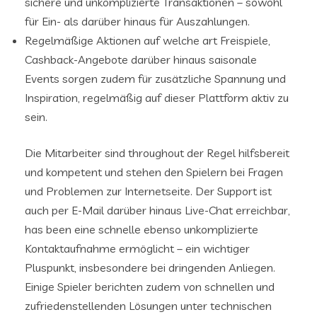
sichere und unkomplizierte Transaktionen – sowohl
für Ein- als darüber hinaus für Auszahlungen.
Regelmäßige Aktionen auf welche art Freispiele,
Cashback-Angebote darüber hinaus saisonale
Events sorgen zudem für zusätzliche Spannung und
Inspiration, regelmäßig auf dieser Plattform aktiv zu
sein.
Die Mitarbeiter sind throughout der Regel hilfsbereit
und kompetent und stehen den Spielern bei Fragen
und Problemen zur Internetseite. Der Support ist
auch per E-Mail darüber hinaus Live-Chat erreichbar,
has been eine schnelle ebenso unkomplizierte
Kontaktaufnahme ermöglicht – ein wichtiger
Pluspunkt, insbesondere bei dringenden Anliegen.
Einige Spieler berichten zudem von schnellen und
zufriedenstellenden Lösungen unter technischen