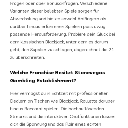
Fragen oder aber Bonusanfragen. Verschiedene
Varianten dieser beliebten Spiele sorgen für
Abwechslung und bieten sowohl Anfängern als
darüber hinaus erfahrenen Spielern pass away
passende Herausforderung. Probiere dein Glück bei
dem klassischen Blackjack, unter dem es darum
geht, den Supplier zu schlagen, abgerechnet die 21
zu überschreiten.
Welche Franchise Besitzt Stonevegas
Gambling Establishment?
Hier vermagst du in Echtzeit mit professionellen
Dealern an Tischen wie Blackjack, Roulette darüber
hinaus Baccarat spielen. Die hochauflösenden
Streams und die interaktiven Chatfunktionen lassen
dich die Spannung und das Flair eines echten