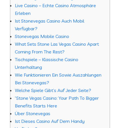
Live Casino – Echte Casino Atmosphäre
Erleben
Ist Stonevegas Casino Auch Mobil
Verfügbar?
Stonevegas Mobile Casino
What Sets Stone Las Vegas Casino Apart
Coming From The Rest?
Tischspiele – Klassische Casino
Unterhaltung
Wie Funktionieren Ein Sowie Auszahlungen
Bei Stonevegas?
Welche Spiele Gibt’s Auf Jeder Seite?
“Stone Vegas Casino: Your Path To Bigger
Benefits Starts Here
Über Stonevegas
Ist Dieses Casino Auf Dem Handy