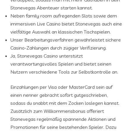
Stonevegas Abenteuer starten kannst.
Neben family room aufregenden Slots sowie dem
immersiven Live Casino bietet Stonevegas auch eine
vielfältige Auswahl an klassischen Tischspielen.
Unser Bearbeitungsverfahren gewährleistet sichere
Casino-Zahlungen durch zügiger Verifizierung.
Ja, Stonevegas Casino unterstützt
verantwortungsvolles Spielen und bietet seinen
Nutzern verschiedene Tools zur Selbstkontrolle an.
Einzahlungen per Visa oder MasterCard sein auf
einen nenner gebracht sofort gutgeschrieben,
sodass du snabbt mit dem Zocken loslegen kannst.
Zusätzlich zum Willkommensbonus offeriert
Stonevegas regelmäßig spannende Aktionen und
Promotionen für seine bestehenden Spieler. Dazu