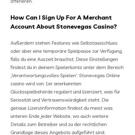
offerieren.
How Can I Sign Up For A Merchant
Account About Stonevegas Casino?
Außerdem stehen Features wie Selbstausschluss
oder aber eine temporäre Spielpause zur Verfügung,
falls du eine Auszeit brauchst. Diese Einstellungen
findest du in deinem Spielerkonto unter dem Bereich
„Verantwortungsvolles Spielen“. Stonevegas Online
casino wird von 1er anerkannten
Glücksspielbehörde reguliert und lizenziert, was für
Seriosität und Vertrauenswürdigkeit steht. Die
genaue Lizenzinformation findest du meist was
unteren Ende jeder Website, wo auch weitere
Details zum Betreiber und zu der rechtlichen
Grundlage dieses Angebots aufgeführt sind.