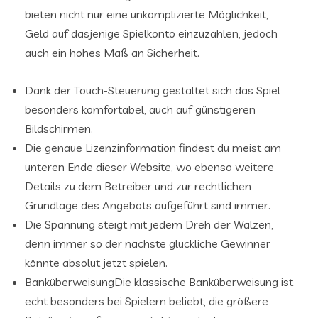
bieten nicht nur eine unkomplizierte Möglichkeit,
Geld auf dasjenige Spielkonto einzuzahlen, jedoch
auch ein hohes Maß an Sicherheit.
Dank der Touch-Steuerung gestaltet sich das Spiel
besonders komfortabel, auch auf günstigeren
Bildschirmen.
Die genaue Lizenzinformation findest du meist am
unteren Ende dieser Website, wo ebenso weitere
Details zu dem Betreiber und zur rechtlichen
Grundlage des Angebots aufgeführt sind immer.
Die Spannung steigt mit jedem Dreh der Walzen,
denn immer so der nächste glückliche Gewinner
könnte absolut jetzt spielen.
BanküberweisungDie klassische Banküberweisung ist
echt besonders bei Spielern beliebt, die größere