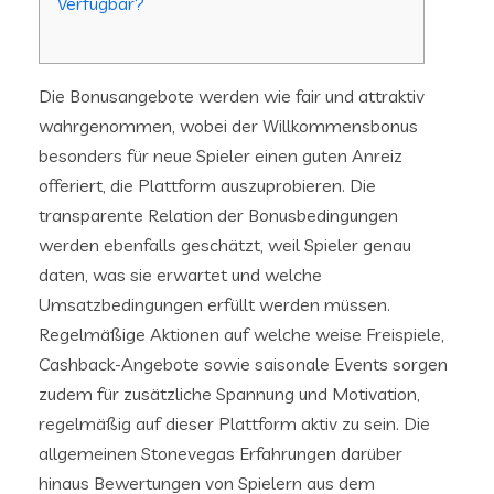
Verfügbar?
Die Bonusangebote werden wie fair und attraktiv
wahrgenommen, wobei der Willkommensbonus
besonders für neue Spieler einen guten Anreiz
offeriert, die Plattform auszuprobieren. Die
transparente Relation der Bonusbedingungen
werden ebenfalls geschätzt, weil Spieler genau
daten, was sie erwartet und welche
Umsatzbedingungen erfüllt werden müssen.
Regelmäßige Aktionen auf welche weise Freispiele,
Cashback-Angebote sowie saisonale Events sorgen
zudem für zusätzliche Spannung und Motivation,
regelmäßig auf dieser Plattform aktiv zu sein. Die
allgemeinen Stonevegas Erfahrungen darüber
hinaus Bewertungen von Spielern aus dem