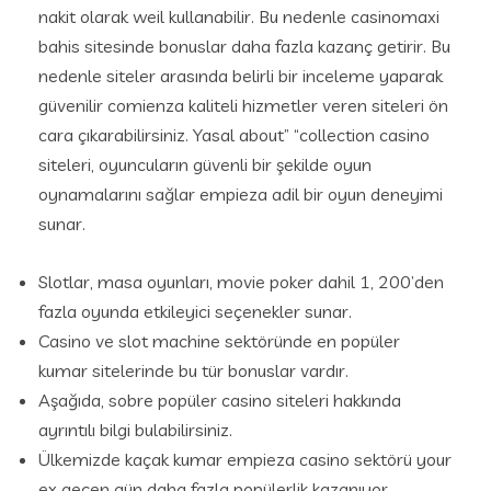
nakit olarak weil kullanabilir. Bu nedenle casinomaxi
bahis sitesinde bonuslar daha fazla kazanç getirir. Bu
nedenle siteler arasında belirli bir inceleme yaparak
güvenilir comienza kaliteli hizmetler veren siteleri ön
cara çıkarabilirsiniz. Yasal about” “collection casino
siteleri, oyuncuların güvenli bir şekilde oyun
oynamalarını sağlar empieza adil bir oyun deneyimi
sunar.
Slotlar, masa oyunları, movie poker dahil 1, 200’den
fazla oyunda etkileyici seçenekler sunar.
Casino ve slot machine sektöründe en popüler
kumar sitelerinde bu tür bonuslar vardır.
Aşağıda, sobre popüler casino siteleri hakkında
ayrıntılı bilgi bulabilirsiniz.
Ülkemizde kaçak kumar empieza casino sektörü your
ex geçen gün daha fazla popülerlik kazanıyor.