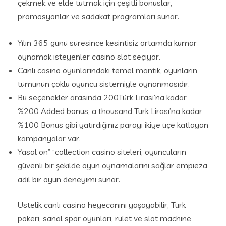
çekmek ve elde tutmak için çeşitli bonuslar,
promosyonlar ve sadakat programları sunar.
Yılın 365 günü süresince kesintisiz ortamda kumar
oynamak isteyenler casino slot seçiyor.
Canlı casino oyunlarındaki temel mantık, oyunların
tümünün çoklu oyuncu sistemiyle oynanmasıdır.
Bu seçenekler arasında 200Türk Lirası’na kadar
%200 Added bonus, a thousand Türk Lirası’na kadar
%100 Bonus gibi yatırdığınız parayı ikiye üçe katlayan
kampanyalar var.
Yasal on” “collection casino siteleri, oyuncuların
güvenli bir şekilde oyun oynamalarını sağlar empieza
adil bir oyun deneyimi sunar.
Üstelik canlı casino heyecanını yaşayabilir, Türk
pokeri, sanal spor oyunlari, rulet ve slot machine