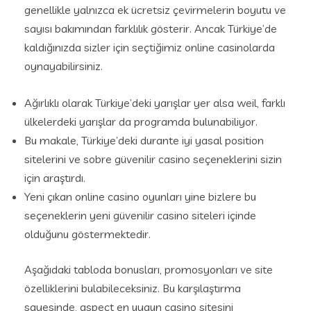
genellikle yalnızca ek ücretsiz çevirmelerin boyutu ve
sayısı bakımından farklılık gösterir. Ancak Türkiye’de
kaldığınızda sizler için seçtiğimiz online casinolarda
oynayabilirsiniz.
Ağırlıklı olarak Türkiye’deki yarışlar yer alsa weil, farklı
ülkelerdeki yarışlar da programda bulunabiliyor.
Bu makale, Türkiye’deki durante iyi yasal position
sitelerini ve sobre güvenilir casino seçeneklerini sizin
için araştırdı.
Yeni çıkan online casino oyunları yine bizlere bu
seçeneklerin yeni güvenilir casino siteleri içinde
olduğunu göstermektedir.
Aşağıdaki tabloda bonusları, promosyonları ve site
özelliklerini bulabileceksiniz. Bu karşılaştırma
sayesinde, aspect en uygun casino sitesini