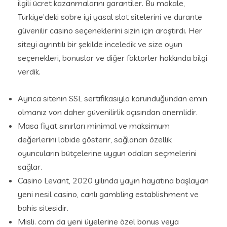
ilgili ücret kazanmalarını garantiler. Bu makale,
Türkiye’deki sobre iyi yasal slot sitelerini ve durante
güvenilir casino seçeneklerini sizin için araştırdı. Her
siteyi ayrıntılı bir şekilde inceledik ve size oyun
seçenekleri, bonuslar ve diğer faktörler hakkında bilgi
verdik.
Ayrıca sitenin SSL sertifikasıyla korunduğundan emin
olmanız von daher güvenilirlik açısından önemlidir.
Masa fiyat sınırları minimal ve maksimum
değerlerini lobide gösterir, sağlanan özellik
oyuncuların bütçelerine uygun odaları seçmelerini
sağlar.
Casino Levant, 2020 yılında yayın hayatına başlayan
yeni nesil casino, canlı gambling establishment ve
bahis sitesidir.
Misli. com da yeni üyelerine özel bonus veya