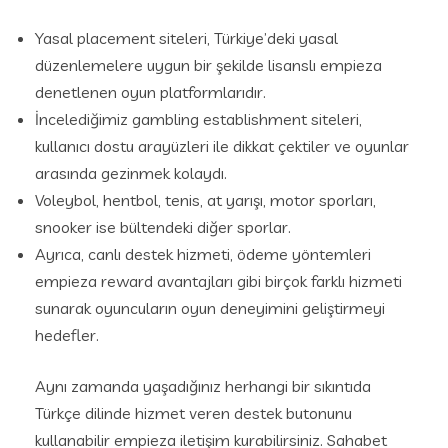
Yasal placement siteleri, Türkiye’deki yasal
düzenlemelere uygun bir şekilde lisanslı empieza
denetlenen oyun platformlarıdır.
İncelediğimiz gambling establishment siteleri,
kullanıcı dostu arayüzleri ile dikkat çektiler ve oyunlar
arasında gezinmek kolaydı.
Voleybol, hentbol, tenis, at yarışı, motor sporları,
snooker ise bültendeki diğer sporlar.
Ayrıca, canlı destek hizmeti, ödeme yöntemleri
empieza reward avantajları gibi birçok farklı hizmeti
sunarak oyuncuların oyun deneyimini geliştirmeyi
hedefler.
Aynı zamanda yaşadığınız herhangi bir sıkıntıda
Türkçe dilinde hizmet veren destek butonunu
kullanabilir empieza iletişim kurabilirsiniz. Sahabet