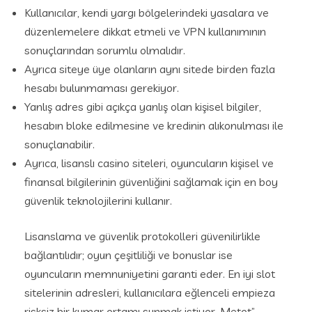
Kullanıcılar, kendi yargı bölgelerindeki yasalara ve
düzenlemelere dikkat etmeli ve VPN kullanımının
sonuçlarından sorumlu olmalıdır.
Ayrıca siteye üye olanların aynı sitede birden fazla
hesabı bulunmaması gerekiyor.
Yanlış adres gibi açıkça yanlış olan kişisel bilgiler,
hesabın bloke edilmesine ve kredinin alıkonulması ile
sonuçlanabilir.
Ayrıca, lisanslı casino siteleri, oyuncuların kişisel ve
finansal bilgilerinin güvenliğini sağlamak için en boy
güvenlik teknolojilerini kullanır.
Lisanslama ve güvenlik protokolleri güvenilirlikle
bağlantılıdır; oyun çeşitliliği ve bonuslar ise
oyuncuların memnuniyetini garanti eder. En iyi slot
sitelerinin adresleri, kullanıcılara eğlenceli empieza
risksiz bir kumar ortamı sunmak istiyor. Metot”