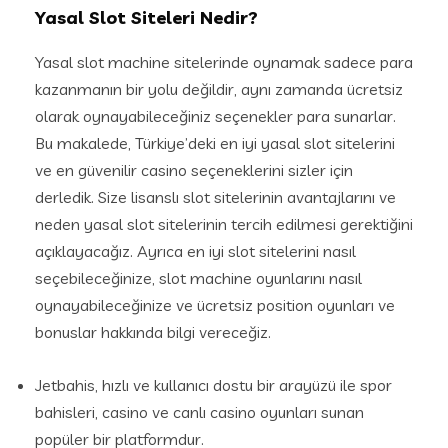
Yasal Slot Siteleri Nedir?
Yasal slot machine sitelerinde oynamak sadece para
kazanmanın bir yolu değildir, aynı zamanda ücretsiz
olarak oynayabileceğiniz seçenekler para sunarlar.
Bu makalede, Türkiye’deki en iyi yasal slot sitelerini
ve en güvenilir casino seçeneklerini sizler için
derledik. Size lisanslı slot sitelerinin avantajlarını ve
neden yasal slot sitelerinin tercih edilmesi gerektiğini
açıklayacağız. Ayrıca en iyi slot sitelerini nasıl
seçebileceğinize, slot machine oyunlarını nasıl
oynayabileceğinize ve ücretsiz position oyunları ve
bonuslar hakkında bilgi vereceğiz.
Jetbahis, hızlı ve kullanıcı dostu bir arayüzü ile spor
bahisleri, casino ve canlı casino oyunları sunan
popüler bir platformdur.