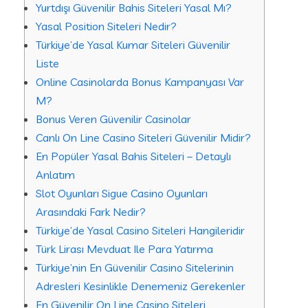
Yurtdışı Güvenilir Bahis Siteleri Yasal Mı?
Yasal Position Siteleri Nedir?
Türkiye’de Yasal Kumar Siteleri Güvenilir
Liste
Online Casinolarda Bonus Kampanyası Var
M?
Bonus Veren Güvenilir Casinolar
Canlı On Line Casino Siteleri Güvenilir Midir?
En Popüler Yasal Bahis Siteleri – Detaylı
Anlatım
Slot Oyunları Sigue Casino Oyunları
Arasındaki Fark Nedir?
Türkiye’de Yasal Casino Siteleri Hangileridir
Türk Lirası Mevduat Ile Para Yatırma
Türkiye’nin En Güvenilir Casino Sitelerinin
Adresleri Kesinlikle Denemeniz Gerekenler
En Güvenilir On Line Casino Siteleri