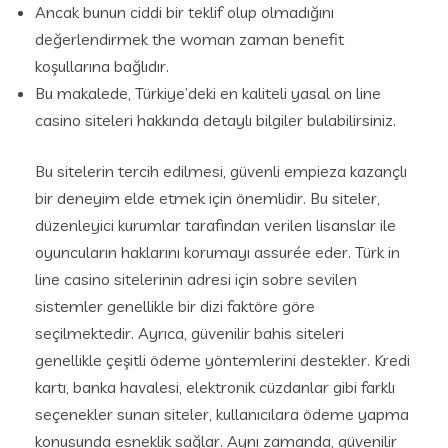
Ancak bunun ciddi bir teklif olup olmadığını
değerlendirmek the woman zaman benefit
koşullarına bağlıdır.
Bu makalede, Türkiye’deki en kaliteli yasal on line
casino siteleri hakkında detaylı bilgiler bulabilirsiniz.
Bu sitelerin tercih edilmesi, güvenli empieza kazançlı
bir deneyim elde etmek için önemlidir. Bu siteler,
düzenleyici kurumlar tarafından verilen lisanslar ile
oyuncuların haklarını korumayı assurée eder. Türk in
line casino sitelerinin adresi için sobre sevilen
sistemler genellikle bir dizi faktöre göre
seçilmektedir. Ayrıca, güvenilir bahis siteleri
genellikle çeşitli ödeme yöntemlerini destekler. Kredi
kartı, banka havalesi, elektronik cüzdanlar gibi farklı
seçenekler sunan siteler, kullanıcılara ödeme yapma
konusunda esneklik sağlar. Aynı zamanda, güvenilir