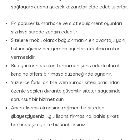
sağlayarak daha yüksek kazançlar elde edebiliyorlar.
En popüler kumarhane ve slot equipment oyunları
sizi kısa sürede zengin edebilir.
Sitelere mobil olarak bağlanmanın en avantajlı yanı,
bulunduğunuz her yerden oyunlara katılma imkanı
vermesidir.
Bu oyunların bazıları tamamen şans odaklı olarak
kendine offers bir masa düzeneğinde oynanır.
Yüzlerce farklı on the web kumar sitesi arasından
özenle seçilen durante güvenilir siteler sayesinde
sorunsuz bir hizmet alın.
Ancak lisans olmasına rağmen bir siteden
şikayetçiyseniz, ilgili lisans firmasına, bahis şirketi
hakkında şikayette bulunabilirsiniz.