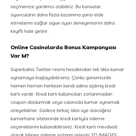
seçmenize yardımcı olabiliriz. Bu bonuslar,
oyuncuların daha fazla kazanma şansı elde
etmelerini sağlar sigue oyun deneyimlerini daha
keyifli hale getirir.
Online Casinolarda Bonus Kampanyası
Var M?
Süperbahis Twitter resmi hesabından tek tıkla kumar
oynamaya başlayabilirsiniz. Çünkü günümüzde
hemen hemen herkesin kendi adına açılmış kredi
kartı vardır. Kredi kartı kullanıcıları zorlanmadan
coupon doldurmak veya casinoda kumar oynamak
isteyebilirler. Sadece birkaç tıkla üye olacağınız
kumarhane sitelerinde kredi kartıyla ödeme
seçeneklerini kullanabilirsiniz. Kredi kartı mevduatı
olarak bilinen ödeme sistemi aslında 3D IMAGES