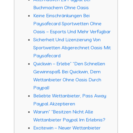
Buchmachern Ohne Oasis
Keine Einschränkungen Bei
Paysafecard Sportwetten Ohne
Oasis – Esports Und Mehr Verfügbar
Sicherheit Und Lizenzierung Von
Sportwetten Abgerechnet Oasis Mit
Paysafecard
Quickwin – Erlebe” “Den Schnellen
Gewinnspaß Bei Quickwin, Dem
Wettanbieter Ohne Oasis Durch
Paypal!
Beliebte Wettanbieter, Pass Away
Paypal Akzeptieren
Warum” “Besitzen Nicht Alle
Wettanbieter Paypal Im Erlebnis?
Excitewin – Neuer Wettanbieter