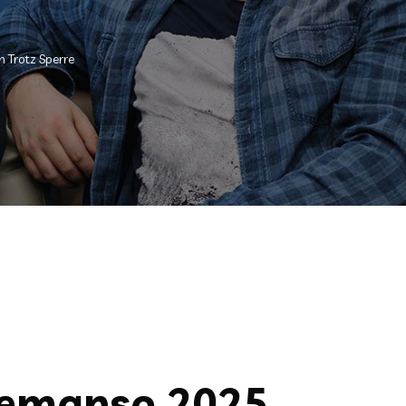
n Trotz Sperre
Remanso 2025