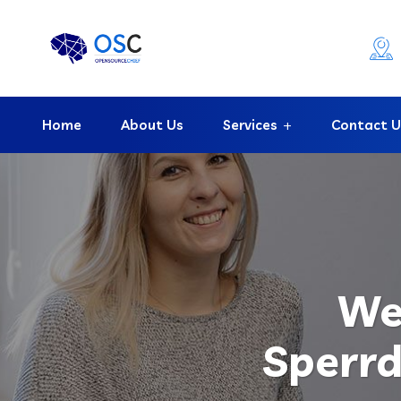
Home
About Us
Services
Contact U
We
Sperrd