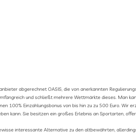
anbieter abgerechnet OASIS, die von anerkannten Regulierungs
 umfangreich und schließt mehrere Wettmärkte dieses. Man kann
inen 100% Einzahlungsbonus von bis hin zu zu 500 Euro. Wir e
n kann. Sie besitzen ein großes Erlebnis an Sportarten, offer
wisse interessante Alternative zu den altbewährten, allerding