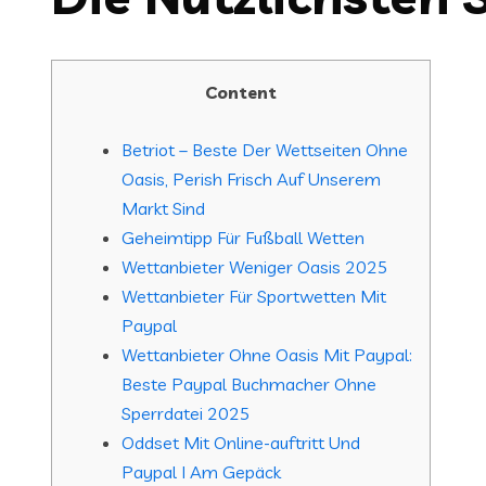
Content
Betriot – Beste Der Wettseiten Ohne
Oasis, Perish Frisch Auf Unserem
Markt Sind
Geheimtipp Für Fußball Wetten
Wettanbieter Weniger Oasis 2025
Wettanbieter Für Sportwetten Mit
Paypal
Wettanbieter Ohne Oasis Mit Paypal:
Beste Paypal Buchmacher Ohne
Sperrdatei 2025
Oddset Mit Online-auftritt Und
Paypal I Am Gepäck