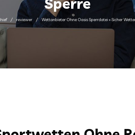
Sperre
hief
reviewer
Wettanbieter Ohne Oasis Sperrdatei » Sicher Wette
 Sportwetten Ohne 