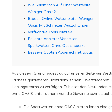
Wie Spielt Man Auf Einer Wettseite
Weniger Oasis?
Rtbet – Online Wettanbieter Weniger
Oasis Mit Schnellen Auszahlungen
Verfügbare Tools Nutzen
Beliebte Anbieter Vonseiten
Sportwetten Ohne Oasis-sperre
Bessere Quoten Abgerechnet Lugas
Aus diesem Grund findest du auf unserer Seite nur Wett
Fairness garantieren. Trotzdem ist sein” “Wettangebot
Lieblingsteams zu verfolgen. Er bietet den Neukunden e
ohne OASIS, unter denen man die Gewinne schnell abhebe
Die Sportwetten ohne OASIS bieten Ihnen eine ge