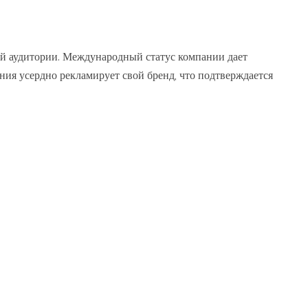
ой аудитории. Международный статус компании дает
ания усердно рекламирует свой бренд, что подтверждается