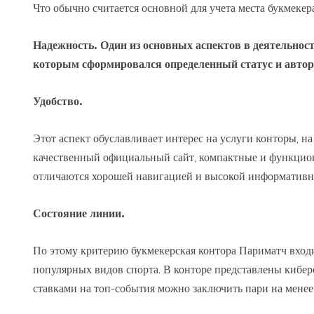
Что обычно считается основной для учета места букмекер
Надежность. Один из основных аспектов в деятельнос
которым сформировался определенный статус и автори
Удобство.
Этот аспект обуславливает интерес на услуги конторы, н
качественный официальный сайт, компактные и функцио
отличаются хорошей навигацией и высокой информативн
Состояние линии.
По этому критерию букмекерская контора Париматч входи
популярных видов спорта. В конторе представлены киберс
ставками на топ-события можно заключить пари на менее