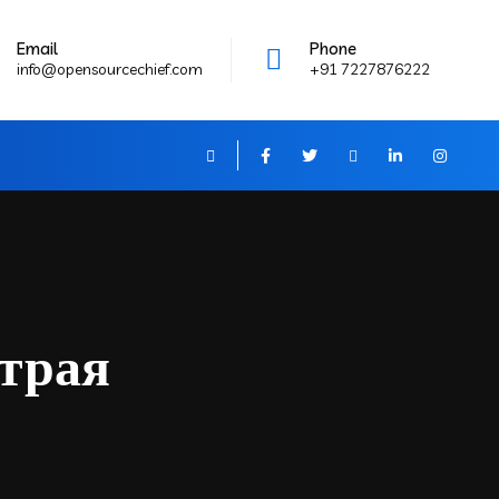
Email
Phone
info@opensourcechief.com
+91 7227876222
трая