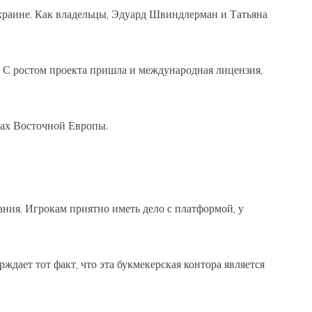
Украине. Как владельцы, Эдуард Швиндлерман и Татьяна
. С ростом проекта пришла и международная лицензия,
нах Восточной Европы.
ния. Игрокам приятно иметь дело с платформой, у
дает тот факт, что эта букмекерская контора является