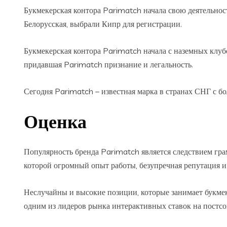
Букмекерская контора Parimatch начала свою деятельнос
Белорусская, выбрали Кипр для регистрации.
Букмекерская контора Parimatch начала с наземных клуб
придавшая Parimatch признание и легальность.
Сегодня Parimatch – известная марка в странах СНГ с б
Оценка
Популярность бренда Parimatch является следствием гра
которой огромный опыт работы, безупречная репутация и
Неслучайны и высокие позиции, которые занимает букмеке
одним из лидеров рынка интерактивных ставок на постсо