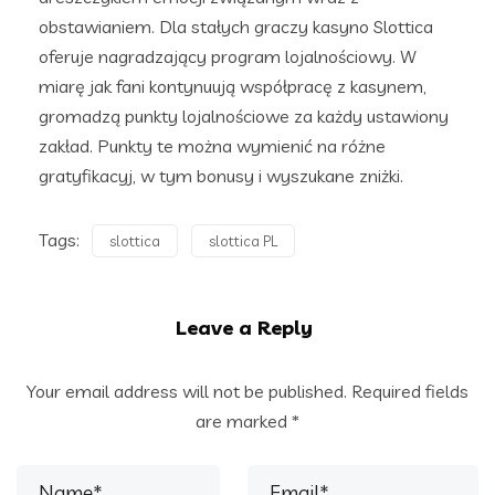
obstawianiem. Dla stałych graczy kasyno Slottica
oferuje nagradzający program lojalnościowy. W
miarę jak fani kontynuują współpracę z kasynem,
gromadzą punkty lojalnościowe za każdy ustawiony
zakład. Punkty te można wymienić na różne
gratyfikacyj, w tym bonusy i wyszukane zniżki.
Tags:
slottica
slottica PL
Leave a Reply
Your email address will not be published.
Required fields
are marked
*