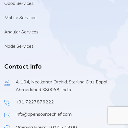
Odoo Services
Mobile Services
Angular Services
Node Services
Contact Info
A-104, Neelkanth Orchid, Sterling City, Bopal
Ahmedabad 380058, India
+91 7227876222
info@opensourcechief.com
Opening Hours: 10:00 - 18:00