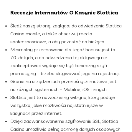
Recenzje Internautów O Kasynie Slottica
Śledź naszą stronę, zaglądaj do odwiedzenia Slottica
Casino mobile, a także obserwuj media
społecznościowe, a aby pozostać na bieżąco.
Minimalny przechowanie dla tegoż bonusu jest to
70 złotych, a do odwiedzenia tej aktywacji nie
zaakceptować wydaje się być konieczny szyfr
promocyjny – trzeba aktywować jego na rejestracji.
Granie na urządzeniach przenośnych możliwe jest
na różnych systemach – Mobilne, iOS i innych.
Slottica jest to nowoczesny witryna, który podaje
wszystko, jakie możliwości najistotniejsze w
kasynach przez internet.
Dzięki zaawansowanemu szyfrowaniu SSL, Slottica
Casino umożliwia pełną ochronę danych osobowych