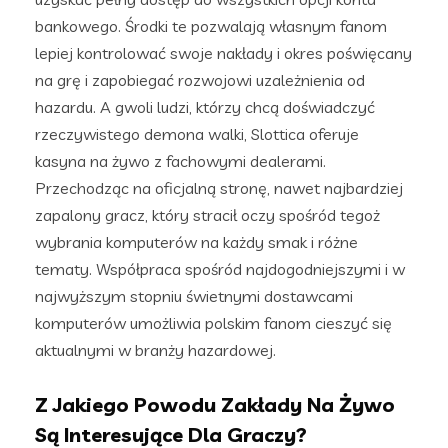
bankowego. Środki te pozwalają własnym fanom
lepiej kontrolować swoje nakłady i okres poświęcany
na grę i zapobiegać rozwojowi uzależnienia od
hazardu. A gwoli ludzi, którzy chcą doświadczyć
rzeczywistego demona walki, Slottica oferuje
kasyna na żywo z fachowymi dealerami.
Przechodząc na oficjalną stronę, nawet najbardziej
zapalony gracz, który stracił oczy spośród tegoż
wybrania komputerów na każdy smak i różne
tematy. Współpraca spośród najdogodniejszymi i w
najwyższym stopniu świetnymi dostawcami
komputerów umożliwia polskim fanom cieszyć się
aktualnymi w branży hazardowej.
Z Jakiego Powodu Zakłady Na Żywo
Są Interesujące Dla Graczy?