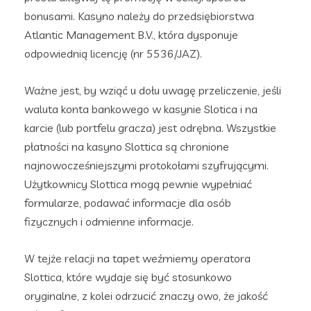
bonusami. Kasyno należy do przedsiębiorstwa
Atlantic Management B.V., która dysponuje
odpowiednią licencję (nr 5536/JAZ).
Ważne jest, by wziąć u dołu uwagę przeliczenie, jeśli
waluta konta bankowego w kasynie Slotica i na
karcie (lub portfelu gracza) jest odrębna. Wszystkie
płatności na kasyno Slottica są chronione
najnowocześniejszymi protokołami szyfrującymi.
Użytkownicy Slottica mogą pewnie wypełniać
formularze, podawać informacje dla osób
fizycznych i odmienne informacje.
W tejże relacji na tapet weźmiemy operatora
Slottica, które wydaje się być stosunkowo
oryginalne, z kolei odrzucić znaczy owo, że jakość