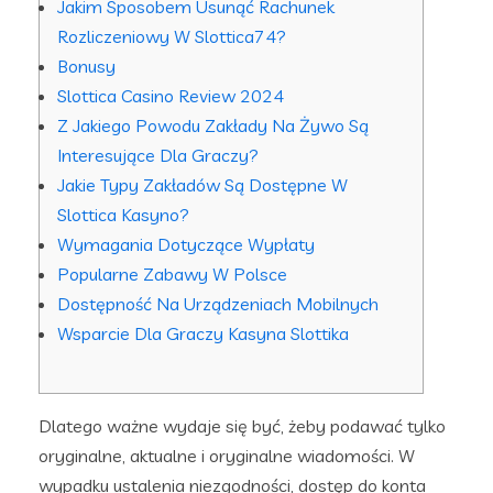
Jakim Sposobem Usunąć Rachunek
Rozliczeniowy W Slottica74?
Bonusy
Slottica Casino Review 2024
Z Jakiego Powodu Zakłady Na Żywo Są
Interesujące Dla Graczy?
Jakie Typy Zakładów Są Dostępne W
Slottica Kasyno?
Wymagania Dotyczące Wypłaty
Popularne Zabawy W Polsce
Dostępność Na Urządzeniach Mobilnych
Wsparcie Dla Graczy Kasyna Slottika
Dlatego ważne wydaje się być, żeby podawać tylko
oryginalne, aktualne i oryginalne wiadomości. W
wypadku ustalenia niezgodności, dostęp do konta