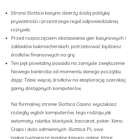
Strona Slottica kasyno dzierży ścisłą politykę
prywatności i przestrzega reguł odpowiedzialnej
rozrywki.
Przed rozpoczęciem obstawiania gier kasynowych i
zakładów bukmacherskich, potrzebować będziesz
środków finansowych na grę.
Ten pęk powitalny posiada na zamysle zwiększenie
Nowego bankrolla od momentu danego początku,
dając Tobie więcej środków na eksplorację szerokiej
gamy dostępnych komputerów.
Na formalnej stronie Slottica Casino wyszukasz
rozległy wybór komputerów, tego rodzaju jak
automaty, ruletka, blackjack, baccarat, poker, Keno,
Craps i dużo odmiennych. Slottica PL owo
najkorzystniejsze legalne kasyno online, które