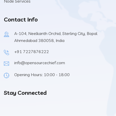
Node Services
Contact Info
A-104, Neelkanth Orchid, Sterling City, Bopal
Ahmedabad 380058, India
+91 7227876222
info@opensourcechief.com
Opening Hours: 10:00 - 18:00
Stay Connected