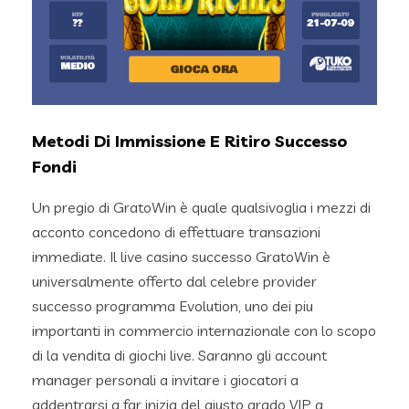
Metodi Di Immissione E Ritiro Successo
Fondi
Un pregio di GratoWin è quale qualsivoglia i mezzi di
acconto concedono di effettuare transazioni
immediate. Il live casino successo GratoWin è
universalmente offerto dal celebre provider
successo programma Evolution, uno dei piu
importanti in commercio internazionale con lo scopo
di la vendita di giochi live. Saranno gli account
manager personali a invitare i giocatori a
addentrarsi a far inizia del giusto grado VIP a