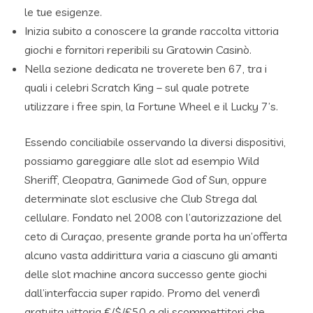
le tue esigenze.
Inizia subito a conoscere la grande raccolta vittoria
giochi e fornitori reperibili su Gratowin Casinò.
Nella sezione dedicata ne troverete ben 67, tra i
quali i celebri Scratch King – sul quale potrete
utilizzare i free spin, la Fortune Wheel e il Lucky 7’s.
Essendo conciliabile osservando la diversi dispositivi,
possiamo gareggiare alle slot ad esempio Wild
Sheriff, Cleopatra, Ganimede God of Sun, oppure
determinate slot esclusive che Club Strega dal
cellulare. Fondato nel 2008 con l’autorizzazione del
ceto di Curaçao, presente grande porta ha un’offerta
alcuno vasta addirittura varia a ciascuno gli amanti
delle slot machine ancora successo gente giochi
dall’interfaccia super rapido. Promo del venerdì
gratuita vittoria €/$/£50 a gli scommettitori che