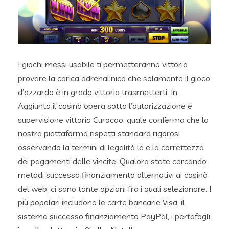
I giochi messi usabile ti permetteranno vittoria
provare la carica adrenalinica che solamente il gioco
d’azzardo è in grado vittoria trasmetterti. In
Aggiunta il casinò opera sotto l’autorizzazione e
supervisione vittoria Curacao, quale conferma che la
nostra piattaforma rispetti standard rigorosi
osservando la termini di legalità la e la correttezza
dei pagamenti delle vincite. Qualora state cercando
metodi successo finanziamento alternativi ai casinò
del web, ci sono tante opzioni fra i quali selezionare. I
più popolari includono le carte bancarie Visa, il
sistema successo finanziamento PayPal, i pertafogli