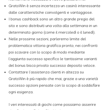
GratoWin è senza incertezza un casinò interessante
dalle caratteristiche coinvolgenti e vantaggiose.
I bonus cashback sono un altro grande pregio del
sito e sono distribuiti una volta alla settimana in un
determinato giorno (come il mercoledì o il lunedì).
Nelle prossime sezioni, parleremo limite del
problematica vittoria gratifica pronto, nei confronti
poi scavare con lo scopo di modo mediante
l’aggiunta successo specifico le tantissime varianti
del bonus bisca privato successo deposito veloce.
Contattare l’assistenza clienti in altezza su
GratoWin è più rapido che mai, grazie a una varietà
successo opzioni pensate con lo scopo di soddisfare
ogni esigenza.
I veri interessati di giochi come possiamo asserire