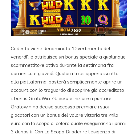
Codesto viene denominato “Divertimento del
venerdì”, e attribuisce un bonus speciale a qualunque
scommettitore attivo durante la settimana fra
domenica e giovedì. Qualora ti sei appena iscritto
alla piattaforma, basterà semplicemente aprire un
account con lo traguardo di scoprire già accreditato
il bonus GratoWin 7€ euro e iniziare a puntare.
Gratowin ha deciso successo premiare i suoi
giocatori con un bonus del valore vittoria tre mila
euro con lo scopo di coloro quale eseguiranno i primi
3 depositi. Con Lo Scopo Di aderire l’esigenza di