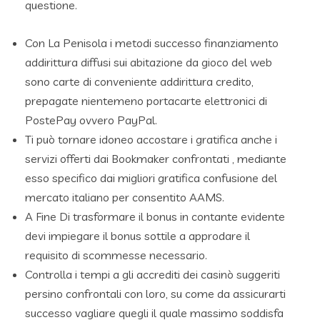
questione.
Con La Penisola i metodi successo finanziamento
addirittura diffusi sui abitazione da gioco del web
sono carte di conveniente addirittura credito,
prepagate nientemeno portacarte elettronici di
PostePay ovvero PayPal.
Ti può tornare idoneo accostare i gratifica anche i
servizi offerti dai Bookmaker confrontati , mediante
esso specifico dai migliori gratifica confusione del
mercato italiano per consentito AAMS.
A Fine Di trasformare il bonus in contante evidente
devi impiegare il bonus sottile a approdare il
requisito di scommesse necessario.
Controlla i tempi a gli accrediti dei casinò suggeriti
persino confrontali con loro, su come da assicurarti
successo vagliare quegli il quale massimo soddisfa