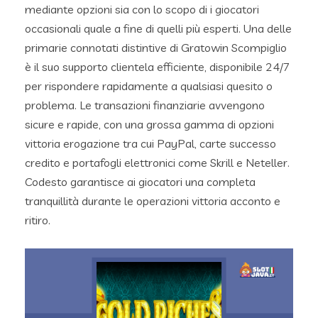
mediante opzioni sia con lo scopo di i giocatori
occasionali quale a fine di quelli più esperti. Una delle
primarie connotati distintive di Gratowin Scompiglio
è il suo supporto clientela efficiente, disponibile 24/7
per rispondere rapidamente a qualsiasi quesito o
problema. Le transazioni finanziarie avvengono
sicure e rapide, con una grossa gamma di opzioni
vittoria erogazione tra cui PayPal, carte successo
credito e portafogli elettronici come Skrill e Neteller.
Codesto garantisce ai giocatori una completa
tranquillità durante le operazioni vittoria acconto e
ritiro.