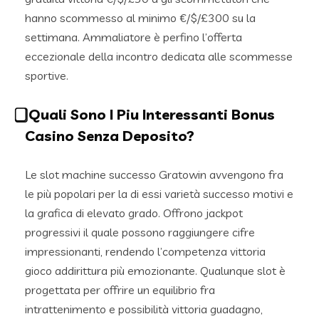
hanno scommesso al minimo €/$/£300 su la
settimana. Ammaliatore è perfino l’offerta
eccezionale della incontro dedicata alle scommesse
sportive.
⃣ Quali Sono I Piu Interessanti Bonus
Casino Senza Deposito?
Le slot machine successo Gratowin avvengono fra
le più popolari per la di essi varietà successo motivi e
la grafica di elevato grado. Offrono jackpot
progressivi il quale possono raggiungere cifre
impressionanti, rendendo l’competenza vittoria
gioco addirittura più emozionante. Qualunque slot è
progettata per offrire un equilibrio fra
intrattenimento e possibilità vittoria guadagno,