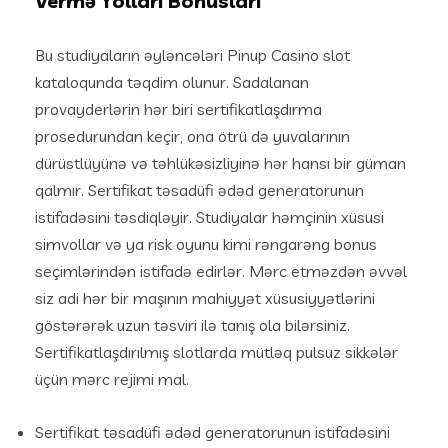
Vermə Yolları Bonusları
Bu studiyaların əyləncələri Pinup Casino slot
kataloqunda təqdim olunur. Sadalanan
provayderlərin hər biri sertifikatlaşdırma
prosedurundan keçir, ona ötrü də yuvalarının
dürüstlüyünə və təhlükəsizliyinə hər hansı bir güman
qalmır. Sertifikat təsadüfi ədəd generatorunun
istifadəsini təsdiqləyir. Studiyalar həmçinin xüsusi
simvollar və ya risk oyunu kimi rəngarəng bonus
seçimlərindən istifadə edirlər. Mərc etməzdən əvvəl
siz adi hər bir maşının mahiyyət xüsusiyyətlərini
göstərərək uzun təsviri ilə tanış ola bilərsiniz.
Sertifikatlaşdırılmış slotlarda mütləq pulsuz sikkələr
üçün mərc rejimi mal.
Sertifikat təsadüfi ədəd generatorunun istifadəsini