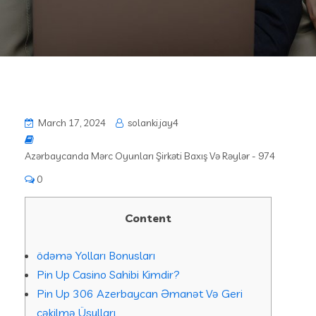
March 17, 2024
solanki.jay4
Azərbaycanda Mərc Oyunları Şirkəti Baxış Və Rəylər - 974
0
Content
ödəmə Yolları Bonusları
Pin Up Casino Sahibi Kimdir?
Pin Up 306 Azerbaycan Əmanət Və Geri
çəkilmə Üsulları