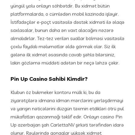
yüngül yolu onlayn söhbətdir. Bu xidmət bütün
platformalarda, o cümlədən mobil kazinoda işləyir.
İstifadəçilər e-poçt vasitəsilə dəstək xidməti ilə əlaqə
saxlasalar, bunun daha ən vaxt alacağını nəzərə
almalıdırlar. Tez-tez verilən suallar bölməsi vasitəsilə
çoxlu faydalı məlumatlar əldə görmək olar. Siz ilk
gələnə ilk xidmət əsasında cavab şəhla bilərsiniz,
lakin gözləmə müddəti adətən bir neçə ləhzə çəkir.
Pin Up Casino Sahibi Kimdir?
Klubun öz bukmeker kontoru mülk ki, bu da
ziyarətçilərə idmana idman mərclərini yerləşdirməyi
və yarışın nəticələrini düzgün təxmin etdikləri ötrü pul
mükafatları qazanmağı təklif edir. Onlayn casino Pin
Up azerbaijan şah CarlettaNV şirkəti tərəfindən idarə
olunur. Rəylərində qonaqlar yüksək xidmət