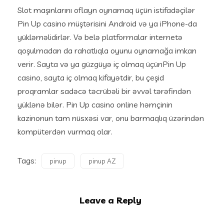
Slot maşınlarını oflayn oynamaq üçün istifadəçilər
Pin Up casino müştərisini Android və ya iPhone-da
yükləməlidirlər. Və belə platformalar internetə
qoşulmadan da rahatlıqla oyunu oynamağa imkan
verir. Sayta və ya güzgüyə iç olmaq üçünPin Up
casino, sayta iç olmaq kifayətdir, bu çeşid
proqramlar sadəcə təcrübəli bir əvvəl tərəfindən
yüklənə bilər. Pin Up casino online həmçinin
kazinonun tam nüsxəsi var, onu barmaqlıq üzərindən
kompüterdən vurmaq olar.
Tags:
pinup
pinup AZ
Leave a Reply