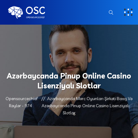
Azərbaycanda Pinup Online Casino
Lisenziyalı Slotlar
Opensourcechief
Azərbaycanda Mərc Oyunları Şirkəti Baxış Və
Rəylər - 974
Azərbaycanda Pinup Online Casino Lisenziyalı
Slotlar