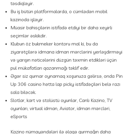
təsdiqləyir.
Bu iş bütün platformalarda, o cümlədən mobil
kazinoda işləyir.
Müasir bahisçilərin istifadə etdiyi bir daha xeyirli
seçimlər əskikdir.
Klubun öz bukmeker kontoru mal ki, bu da
ziyarətçilərə idmana idman mərclərini yerləşdirməyi
və yarışın nəticələrini düzgün təxmin etdikləri üçün
pul mükafatları qazanmağı təklif edir.
Əgər siz qumar oynamaq xoşunuza gəlirsə, onda Pin
Up 306 casino hətta lap picky istifadəçiləri belə razı
sala biləcək.
Slotlar, kart və stolüstü oyunlar, Canlı Kazino, TV
oyunları, virtual idman, Aviator, idman mərcləri,
eSports
Kazino nümayəndələri ilə əlaqə qurmağın daha