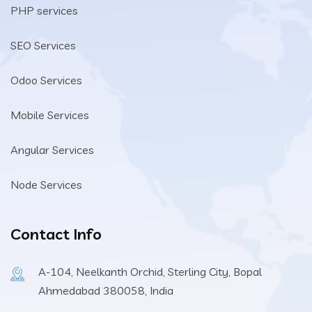
PHP services
SEO Services
Odoo Services
Mobile Services
Angular Services
Node Services
Contact Info
A-104, Neelkanth Orchid, Sterling City, Bopal
Ahmedabad 380058, India