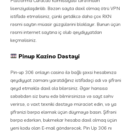
Platforma Curacao Komissiyası tərəfindən
lisenziyalaşdırılıb. Bəzən sayta daxil olmaq ötrü VPN
istifadə etməlisiniz, çünki getdikcə daha çox RKN
rəsmi saytın müasir güzgülərini bloklayır. Bunun üçün
rəsmi internet saytına iç olub qeydiyyatdan
keçməlisiniz.
Pinup Kazino Dəstəyi
Pin-up 306 onlayn casino ilə bağlı şəxsi hesabınıza
qeydiyyat zamanı yaratdığınız istifadəçi adı və şifrəni
qeyd etməklə daxil ola bilərsiniz. Əgər hansısa
səbəbdən siz bunu edə bilmirsinizsə və sayt səhv
verirsə, o vaxt texniki dəstəyə müraciət edin, və ya
şifrənizi bərpa eləmək üçün düyməyə basın. Şifrəni
bərpa edərkən, bukmekar hesaba daxil olmaq üçün
yeni kodu olan E-mail göndərəcək. Pin Up 306 nı