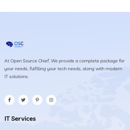
At Open Source Chief, We provide a complete package for
your needs, fulfilling your tech needs, along with modern
IT solutions.
IT Services