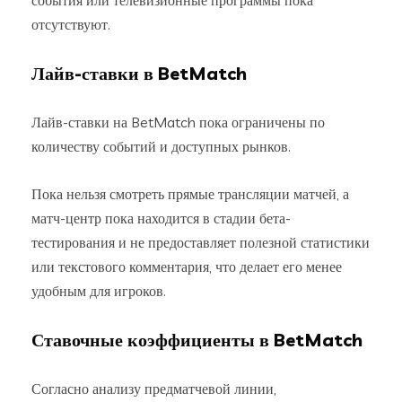
отсутствуют.
Лайв-ставки в BetMatch
Лайв-ставки на BetMatch пока ограничены по
количеству событий и доступных рынков.
Пока нельзя смотреть прямые трансляции матчей, а
матч-центр пока находится в стадии бета-
тестирования и не предоставляет полезной статистики
или текстового комментария, что делает его менее
удобным для игроков.
Ставочные коэффициенты в BetMatch
Согласно анализу предматчевой линии,