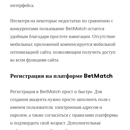
интерфейса.
Несмотря на некоторые недостатки по сравнению с
конкурентами пользование BetMatch остается
удобным благодаря простоте навигации. Отсутствие
мобильных приложений компенсируется мобильной
оптимизацией сайта, позволяющим получить доступ
ко всем функциям сайта.
Регистрация на платформе BetMatch
Регистрация в BetMatch прост и быстро. Для
создания аккаунта нужно просто заполнить поля с
именем пользователя, электронным адресом и
паролем, а также согласиться с правилами платформы
и подтвердить свой возраст. Дополнительная