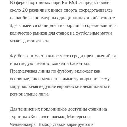
В сфере спортивных пари BetMatch предоставляет
около 20 различных видов спорта, сосредотачиваясь
на наиболее популярных дисциплинах и киберспорте.
Здесь имеется обширный выбор лиг и соревнований, а
количество рынков для ставок на футбольные матчи
может достигать ста.
Футбол занимает важное место среди предложений, за
ним следуют теннис, хоккей и баскетбол.
Предматчевая линия по футболу включает как
основные, так и менее значимые турниры по всему
миру, включая ведущие европейские чемпионаты и
региональные лиги.
Для теннисных поклонников доступны ставки на
турниры «Большого шлема», Мастерсы и
Челленджеры. Выбор ставок варьируется в