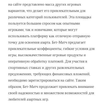
на сайте представлено масса других игровых
вариантов, что делает его привлекательным для
различных категорий пользователей. Эта площадка
пользуется большим спросом как опытными
игроками, так и новичками, которые могут
использовать платформу как отличную отправную
точку для освоения азарта. Бет-Матч предлагает
привлекательные коэффициенты, гибкие условия для
игры, высококачественные игровые продукты и
оперативную обработку платежей. Для участия в
спортивных ставках и других развлекательных
предложениях, требующих финансовых вложений,
необходимо зарегистрироваться на сайте. Таким
образом, Бет-Матч продолжает привлекать внимание
своей надежностью и множеством возможностей для
любителей азартных игр.