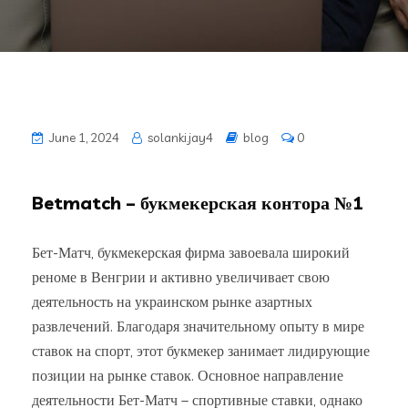
June 1, 2024
solanki.jay4
blog
0
Betmatch – букмекерская контора №1
Бет-Матч, букмекерская фирма завоевала широкий
реноме в Венгрии и активно увеличивает свою
деятельность на украинском рынке азартных
развлечений. Благодаря значительному опыту в мире
ставок на спорт, этот букмекер занимает лидирующие
позиции на рынке ставок. Основное направление
деятельности Бет-Матч – спортивные ставки, однако