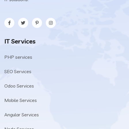
IT Services
PHP services
SEO Services
Odoo Services
Mobile Services
Angular Services