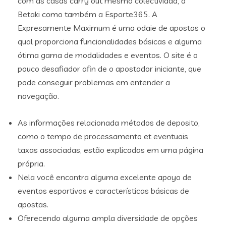
com as casas carry out mesmo colectividad, a
Betaki como também a Esporte365. A
Expresamente Maximum é uma odaie de apostas o
qual proporciona funcionalidades básicas e alguma
ótima gama de modalidades e eventos. O site é o
pouco desafiador afin de o apostador iniciante, que
pode conseguir problemas em entender a
navegação.
As informações relacionada métodos de deposito,
como o tempo de processamento et eventuais
taxas associadas, estão explicadas em uma página
própria.
Nela você encontra alguma excelente apoyo de
eventos esportivos e características básicas de
apostas.
Oferecendo alguma ampla diversidade de opções