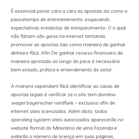
É essencial poner cara a cara as apostas asi como o
passatempo de entretenimento, esquivando
expectativas irrealistas de enriquecimento. O o qual
não faltam são gurus na internet tentando
promover as apostas tais como maneira de ganhar
dinheiro fácil. Afin De ganhar recurso financeiro de
maneira apretado ao longo do pace é necessário
bem estudo, prática e entendimento do setor.
A manera cependant fácil identificar as casas de
apostas legais é verificar ze o site tem domínio
.wager.bayerischer rundfunk – exclusivo afin de
internet sites licenciados. Além disto, todos
operating system sites autorizados aparecerão no
website formal do Ministério de uma Fazenda e
exibirão o número de licença em suas páginas,