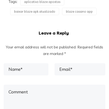
Tags:
aplicativo blaze apostas
baixar blaze apk atualizado
blaze cassino app
Leave a Reply
Your email address will not be published.
Required fields
are marked
*