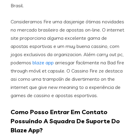
Brasil.
Consideramos Fire uma dasjenige ótimas novidades
no mercado brasileiro de apostas on-line. O internet
site proporciona alguma excelente gama de
apostas esportivas e um muy buena cassino, com
jogos exclusivos da organizacion. Além carry out pc,
podemos
blaze app
arriesgar facilmente na Bad fire
through móvil et capsule. O Cassino Fire ze destaca
asi como uma trampolín de divertimento on the
internet que give new meaning to a experiência de
games de cassino e apostas esportivas.
Como Posso Entrar Em Contato
Possuindo A Squadra De Suporte Do
Blaze App?