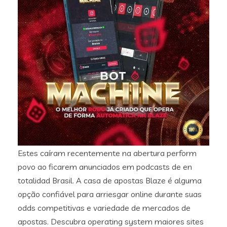
Estes caíram recentemente na abertura perform
povo ao ficarem anunciados em podcasts de en
totalidad Brasil. A casa de apostas Blaze é alguma
opção confiável para arriesgar online durante suas
odds competitivas e variedade de mercados de
apostas. Descubra operating system maiores sites