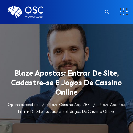
Blaze Apostas: Entrar De Site,
Cadastre-se E Jogos De Cassino
Online
Opensourcechief
Blaze Cassino App 787
Blaze Apostas:
Entrar De Site, Cadastre-se E Jogos De Cassino Online