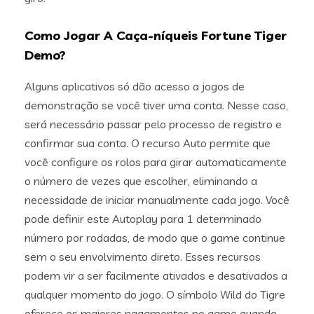
Como Jogar A Caça-níqueis Fortune Tiger
Demo?
Alguns aplicativos só dão acesso a jogos de
demonstração se você tiver uma conta. Nesse caso,
será necessário passar pelo processo de registro e
confirmar sua conta. O recurso Auto permite que
você configure os rolos para girar automaticamente
o número de vezes que escolher, eliminando a
necessidade de iniciar manualmente cada jogo. Você
pode definir este Autoplay para 1 determinado
número por rodadas, de modo que o game continue
sem o seu envolvimento direto. Esses recursos
podem vir a ser facilmente ativados e desativados a
qualquer momento do jogo. O símbolo Wild do Tigre
oferece os maiores pagamentos no game quando