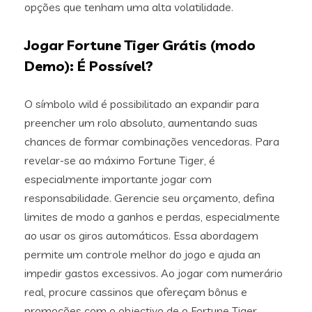
opções que tenham uma alta volatilidade.
Jogar Fortune Tiger Grátis (modo
Demo): É Possível?
O símbolo wild é possibilitado an expandir para
preencher um rolo absoluto, aumentando suas
chances de formar combinações vencedoras. Para
revelar-se ao máximo Fortune Tiger, é
especialmente importante jogar com
responsabilidade. Gerencie seu orçamento, defina
limites de modo a ganhos e perdas, especialmente
ao usar os giros automáticos. Essa abordagem
permite um controle melhor do jogo e ajuda an
impedir gastos excessivos. Ao jogar com numerário
real, procure cassinos que ofereçam bônus e
promoções com o objectivo de o Fortune Tiger.