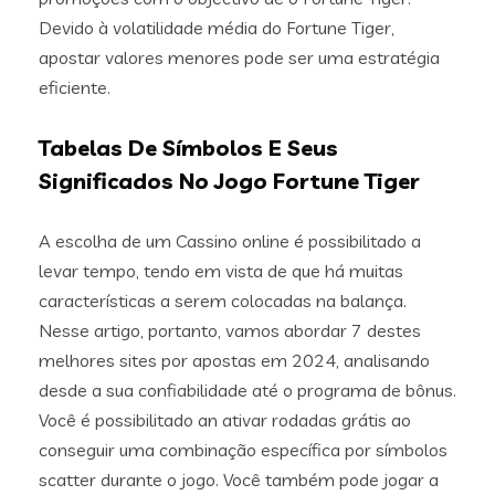
Devido à volatilidade média do Fortune Tiger,
apostar valores menores pode ser uma estratégia
eficiente.
Tabelas De Símbolos E Seus
Significados No Jogo Fortune Tiger
A escolha de um Cassino online é possibilitado a
levar tempo, tendo em vista de que há muitas
características a serem colocadas na balança.
Nesse artigo, portanto, vamos abordar 7 destes
melhores sites por apostas em 2024, analisando
desde a sua confiabilidade até o programa de bônus.
Você é possibilitado an ativar rodadas grátis ao
conseguir uma combinação específica por símbolos
scatter durante o jogo. Você também pode jogar a