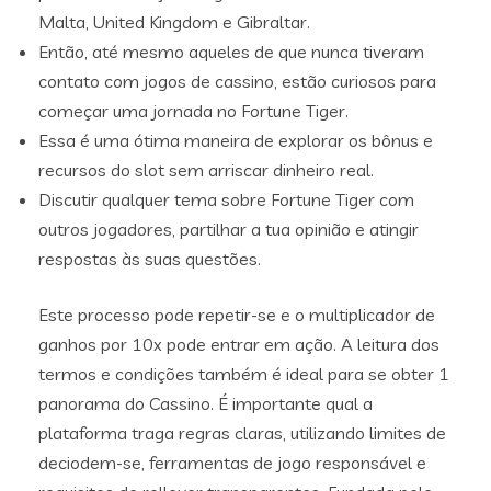
Malta, United Kingdom e Gibraltar.
Então, até mesmo aqueles de que nunca tiveram
contato com jogos de cassino, estão curiosos para
começar uma jornada no Fortune Tiger.
Essa é uma ótima maneira de explorar os bônus e
recursos do slot sem arriscar dinheiro real.
Discutir qualquer tema sobre Fortune Tiger com
outros jogadores, partilhar a tua opinião e atingir
respostas às suas questões.
Este processo pode repetir-se e o multiplicador de
ganhos por 10x pode entrar em ação. A leitura dos
termos e condições também é ideal para se obter 1
panorama do Cassino. É importante qual a
plataforma traga regras claras, utilizando limites de
deciodem-se, ferramentas de jogo responsável e