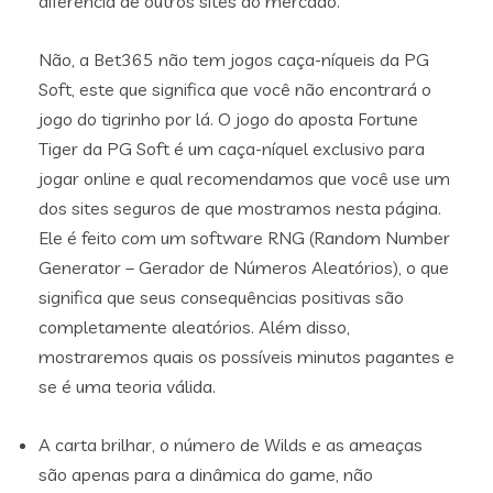
diferencia de outros sites do mercado.
Não, a Bet365 não tem jogos caça-níqueis da PG
Soft, este que significa que você não encontrará o
jogo do tigrinho por lá. O jogo do aposta Fortune
Tiger da PG Soft é um caça-níquel exclusivo para
jogar online e qual recomendamos que você use um
dos sites seguros de que mostramos nesta página.
Ele é feito com um software RNG (Random Number
Generator – Gerador de Números Aleatórios), o que
significa que seus consequências positivas são
completamente aleatórios. Além disso,
mostraremos quais os possíveis minutos pagantes e
se é uma teoria válida.
A carta brilhar, o número de Wilds e as ameaças
são apenas para a dinâmica do game, não