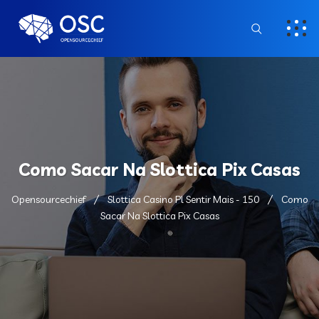
Como Sacar Na Slottica Pix Casas
Opensourcechief
Slottica Casino Pl Sentir Mais - 150
Como
Sacar Na Slottica Pix Casas