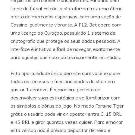
requisitos de rollover transparentes. Fundada pelo
ícone do futsal Falcão, a plataforma traz uma ótima
oferta de mercados esportivos, com uma seção de
Cassino igualmente vibrante. A F12. Bet opera com
uma licença do Curaçao, possuindo 1 sistema de
criptografia que protege os seus dados pessoais. A
interface é intuitiva e fácil de navegar, exatamente
para aqueles que não são tecnicamente inclinados.
Esta oportunidade única permite qual você explore
todos os recursos e funcionalidades do slot sem
gastar 1 centavo. É a maneira perfeita de
desenvolver suas estratégias e se familiarizar com
os símbolos e bônus do jogo. No modo Fortune Tiger
grátis o usuário pode vir an apostar entre 0, 15 BRL
e 45 BRL e girar quantas vezes quiser. Para emanar
esta versão não é preciso depositar dinheiro e