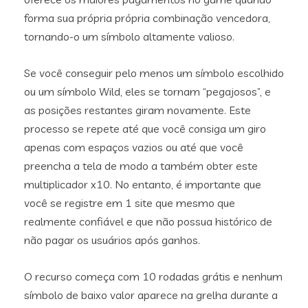
forma sua própria própria combinação vencedora,
tornando-o um símbolo altamente valioso.
Se você conseguir pelo menos um símbolo escolhido
ou um símbolo Wild, eles se tornam “pegajosos”, e
as posições restantes giram novamente. Este
processo se repete até que você consiga um giro
apenas com espaços vazios ou até que você
preencha a tela de modo a também obter este
multiplicador x10. No entanto, é importante que
você se registre em 1 site que mesmo que
realmente confiável e que não possua histórico de
não pagar os usuários após ganhos.
O recurso começa com 10 rodadas grátis e nenhum
símbolo de baixo valor aparece na grelha durante a