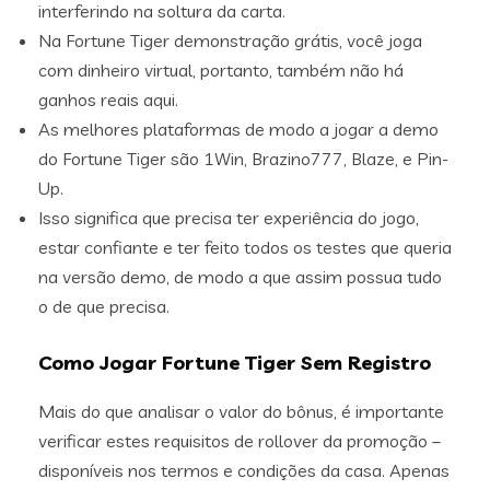
interferindo na soltura da carta.
Na Fortune Tiger demonstração grátis, você joga
com dinheiro virtual, portanto, também não há
ganhos reais aqui.
As melhores plataformas de modo a jogar a demo
do Fortune Tiger são 1Win, Brazino777, Blaze, e Pin-
Up.
Isso significa que precisa ter experiência do jogo,
estar confiante e ter feito todos os testes que queria
na versão demo, de modo a que assim possua tudo
o de que precisa.
Como Jogar Fortune Tiger Sem Registro
Mais do que analisar o valor do bônus, é importante
verificar estes requisitos de rollover da promoção –
disponíveis nos termos e condições da casa. Apenas