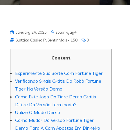
January 24, 2025
solanki.jay4
Slottica Casino Pl Sentir Mais - 150
0
Content
Experimente Sua Sorte Com Fortune Tiger
Verificando Sinais Grátis Do Robô Fortune
Tiger Na Versão Demo
Como Este Jogo Do Tigre Demo Grátis
Difere Da Versão Terminada?
Utilize O Modo Demo
Como Mudar Da Versão Fortune Tiger
Demo Para A Com Apostas Em Dinheiro