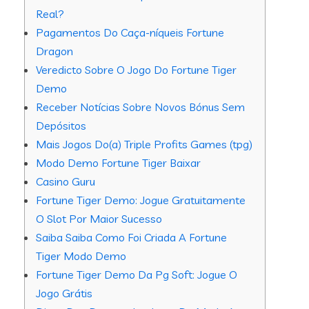
Real?
Pagamentos Do Caça-níqueis Fortune
Dragon
Veredicto Sobre O Jogo Do Fortune Tiger
Demo
Receber Notícias Sobre Novos Bónus Sem
Depósitos
Mais Jogos Do(a) Triple Profits Games (tpg)
Modo Demo Fortune Tiger Baixar
Casino Guru
Fortune Tiger Demo: Jogue Gratuitamente
O Slot Por Maior Sucesso
Saiba Saiba Como Foi Criada A Fortune
Tiger Modo Demo
Fortune Tiger Demo Da Pg Soft: Jogue O
Jogo Grátis