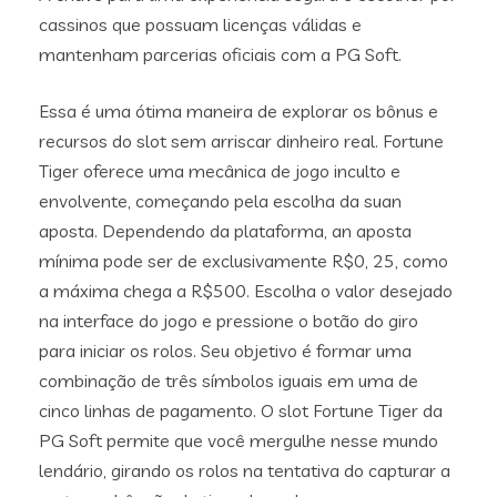
cassinos que possuam licenças válidas e
mantenham parcerias oficiais com a PG Soft.
Essa é uma ótima maneira de explorar os bônus e
recursos do slot sem arriscar dinheiro real. Fortune
Tiger oferece uma mecânica de jogo inculto e
envolvente, começando pela escolha da suan
aposta. Dependendo da plataforma, an aposta
mínima pode ser de exclusivamente R$0, 25, como
a máxima chega a R$500. Escolha o valor desejado
na interface do jogo e pressione o botão do giro
para iniciar os rolos. Seu objetivo é formar uma
combinação de três símbolos iguais em uma de
cinco linhas de pagamento. O slot Fortune Tiger da
PG Soft permite que você mergulhe nesse mundo
lendário, girando os rolos na tentativa do capturar a