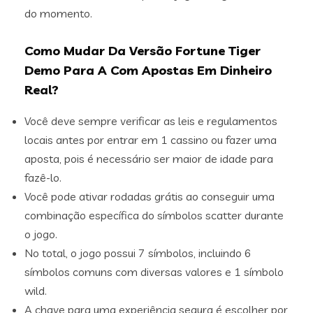
do momento.
Como Mudar Da Versão Fortune Tiger
Demo Para A Com Apostas Em Dinheiro
Real?
Você deve sempre verificar as leis e regulamentos
locais antes por entrar em 1 cassino ou fazer uma
aposta, pois é necessário ser maior de idade para
fazê-lo.
Você pode ativar rodadas grátis ao conseguir uma
combinação específica do símbolos scatter durante
o jogo.
No total, o jogo possui 7 símbolos, incluindo 6
símbolos comuns com diversas valores e 1 símbolo
wild.
A chave para uma experiência segura é escolher por