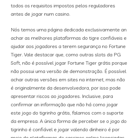
todos os requisitos impostos pelos reguladores
antes de jogar num casino.
Nós temos uma página dedicada exclusivamente an
achar as melhores plataformas do tigre confiáveis e
ajudar aos jogadores a terem segurança no Fortune
Tiger. Vale destacar que, como outras slots da PG
Soft, não é possível jogar Fortune Tiger grátis porque
não possui uma versão de demonstração. É possível
achar outras versões em sites na internet, mas não
é originalmente da desenvolvedora, por isso pode
apresentar riscos ao jogadores. Inclusive, para
confirmar an informação que não há como jogar
este jogo do tigrinho grátis, falamos com o suporte
da empresa. A única forma de perceber se o jogo do
tigrinho é confiável e jogar valendo dinheiro é por
meio do plataformas de cassinos online licenciadas,