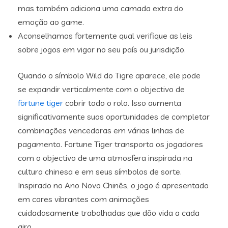
mas também adiciona uma camada extra do
emoção ao game.
Aconselhamos fortemente qual verifique as leis
sobre jogos em vigor no seu país ou jurisdição.
Quando o símbolo Wild do Tigre aparece, ele pode
se expandir verticalmente com o objectivo de
fortune tiger
cobrir todo o rolo. Isso aumenta
significativamente suas oportunidades de completar
combinações vencedoras em várias linhas de
pagamento. Fortune Tiger transporta os jogadores
com o objectivo de uma atmosfera inspirada na
cultura chinesa e em seus símbolos de sorte.
Inspirado no Ano Novo Chinês, o jogo é apresentado
em cores vibrantes com animações
cuidadosamente trabalhadas que dão vida a cada
giro.