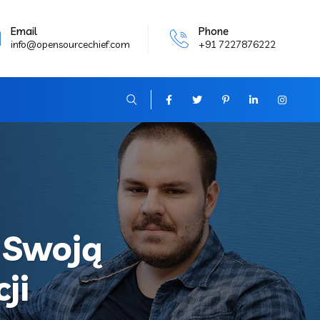
Email
Phone
info@opensourcechief.com
+91 7227876222
a Swoją
ji