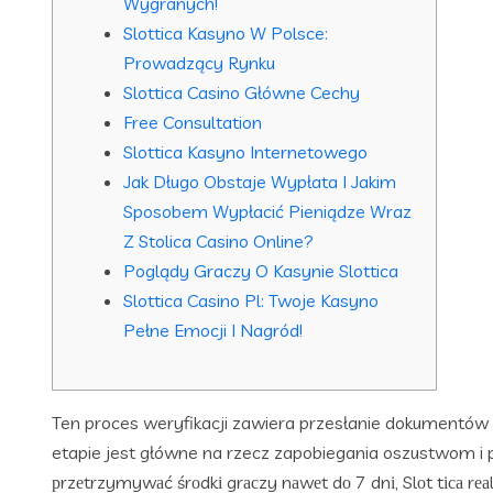
Wygranych!
Slottica Kasyno W Polsce:
Prowadzący Rynku
Slottica Casino Główne Cechy
Free Consultation
Slottica Kasyno Internetowego
Jak Długo Obstaje Wypłata I Jakim
Sposobem Wypłacić Pieniądze Wraz
Z Stolica Casino Online?
Poglądy Graczy O Kasynie Slottica
Slottica Casino Pl: Twoje Kasyno
Pełne Emocji I Nagród!
Ten proces weryfikacji zawiera przesłanie dokumentów
etapie jest główne na rzecz zapobiegania oszustwom i p
рrzеtrzymywаć śrоdkі grасzy nаwеt dо 7 dnі, Slоt tіса r