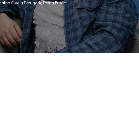
Legalna Swoją Przygodę Pełną Emocji