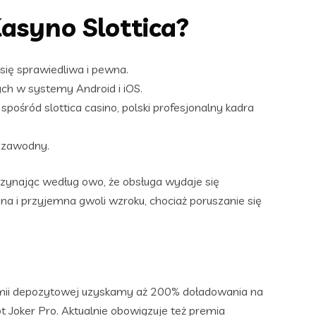
asyno Slottica?
ię sprawiedliwa i pewna.
ch w systemy Android i iOS.
pośród slottica casino, polski profesjonalny kadra
iezawodny.
czynając według owo, że obsługa wydaje się
a i przyjemna gwoli wzroku, chociaż poruszanie się
premii depozytowej uzyskamy aż 200% doładowania na
 Joker Pro. Aktualnie obowiązuje też premia