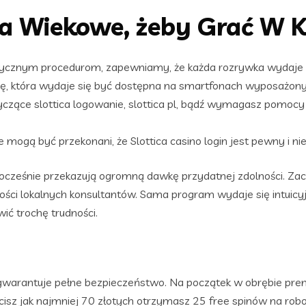
ia Wiekowe, żeby Grać W K
ycznym procedurom, zapewniamy, że każda rozrywka wydaje s
ę, która wydaje się być dostępna na smartfonach wyposażony
tyczące slottica logowanie, slottica pl, bądź wymagasz pomocy s
 mogą być przekonani, że Slottica casino login jest pewny i n
dnocześnie przekazują ogromną dawkę przydatnej zdolności. Za
ci lokalnych konsultantów. Sama program wydaje się intuicyjn
ć trochę trudności.
nie gwarantuje pełne bezpieczeństwo. Na początek w obrębie 
isz jak najmniej 70 złotych otrzymasz 25 free spinów na robot