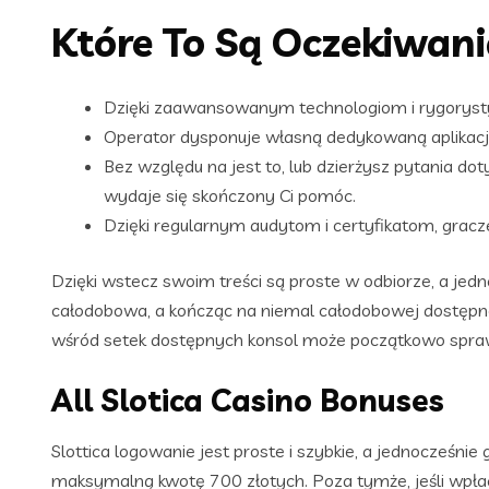
Które To Są Oczekiwan
Dzięki zaawansowanym technologiom i rygoryst
Operator dysponuje własną dedykowaną aplikacj
Bez względu na jest to, lub dzierżysz pytania do
wydaje się skończony Ci pomóc.
Dzięki regularnym audytom i certyfikatom, gracze
Dzięki wstecz swoim treści są proste w odbiorze, a je
całodobowa, a kończąc na niemal całodobowej dostępnoś
wśród setek dostępnych konsol może początkowo sprawi
All Slotica Casino Bonuses
Slottica logowanie jest proste i szybkie, a jednocześ
maksymalną kwotę 700 złotych. Poza tymże, jeśli wpłac