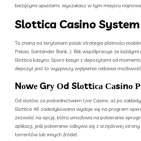
bieżącymi upustami, wyszukasz w tym miejscu najnows
Slottica Casino Syste
Ta znana na terytorium polski strategia płatności mobil
Pekao, Santander Bank…). Blik współpracuje ze każdymi p
Slottica kasyno. Sporo kasyn z depozytami od momentu 
depozyt jest to wyjąwszy wątpienia ciekawa możliwość
Nоwе Grу Оd Slоttіса Саsіnо Р
Od slotów, za pośrednictwem Live Casino, aż po zakłady
Slottica 46 zadedykowana wydaje się na program oper
zezwolić na opcję, która umożliwia na pobieranie opro
aplikacji, jeśli pobieranie odbywa się z urzędowej stron
torrentów lub innych źródeł.