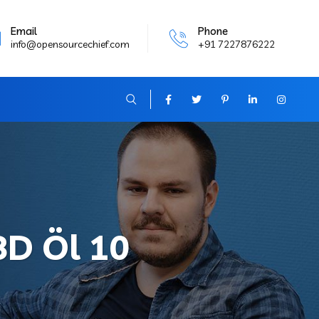
Email
Phone
info@opensourcechief.com
+91 7227876222
D Öl 10