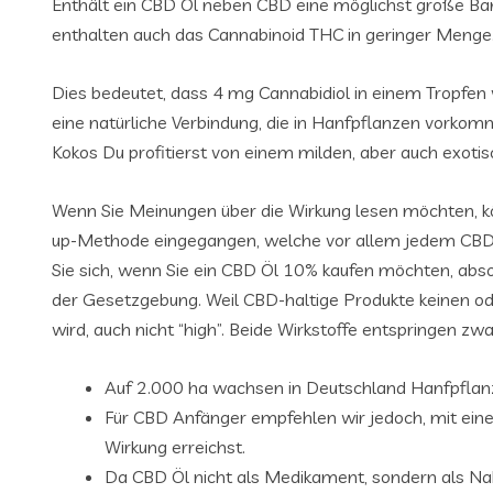
Enthält ein CBD Öl neben CBD eine möglichst große Ban
enthalten auch das Cannabinoid THC in geringer Menge.
Dies bedeutet, dass 4 mg Cannabidiol in einem Tropfen 
eine natürliche Verbindung, die in Hanfpflanzen vorkom
Kokos Du profitierst von einem milden, aber auch exoti
Wenn Sie Meinungen über die Wirkung lesen möchten, kö
up-Methode eingegangen, welche vor allem jedem CBD-Ei
Sie sich, wenn Sie ein CBD Öl 10% kaufen möchten, abso
der Gesetzgebung. Weil CBD-haltige Produkte keinen o
wird, auch nicht “high”. Beide Wirkstoffe entspringen zw
Auf 2.000 ha wachsen in Deutschland Hanfpflanz
Für CBD Anfänger empfehlen wir jedoch, mit eine
Wirkung erreichst.
Da CBD Öl nicht als Medikament, sondern als Nah