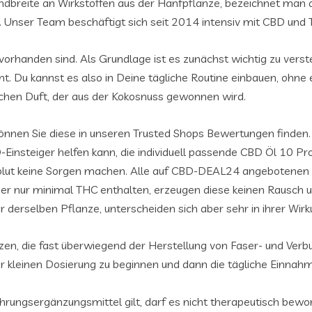
dbreite an Wirkstoffen aus der Hanfpflanze, bezeichnet man d
 Unser Team beschäftigt sich seit 2014 intensiv mit CBD und
vorhanden sind. Als Grundlage ist es zunächst wichtig zu verst
mt. Du kannst es also in Deine tägliche Routine einbauen, ohne
schen Duft, der aus der Kokosnuss gewonnen wird.
nnen Sie diese in unseren Trusted Shops Bewertungen finden.
nsteiger helfen kann, die individuell passende CBD Öl 10 Pr
lut keine Sorgen machen. Alle auf CBD-DEAL24 angebotenen Prod
der nur minimal THC enthalten, erzeugen diese keinen Rausch
ar derselben Pflanze, unterscheiden sich aber sehr in ihrer Wirk
en, die fast überwiegend der Herstellung von Faser- und Ver
r kleinen Dosierung zu beginnen und dann die tägliche Einnahm
rungsergänzungsmittel gilt, darf es nicht therapeutisch bew