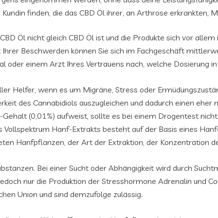
Kundin finden, die das CBD Öl ihrer, an Arthrose erkrankten, M
BD Öl nicht gleich CBD Öl ist und die Produkte sich vor allem 
it Ihrer Beschwerden können Sie sich im Fachgeschäft mittler
 oder einem Arzt Ihres Vertrauens nach, welche Dosierung in 
eller Helfer, wenn es um Migräne, Stress oder Ermüdungszust
itterkeit des Cannabidiols auszugleichen und dadurch einen e
halt (0,01%) aufweist, sollte es bei einem Drogentest nicht au
s Vollspektrum Hanf-Extrakts besteht auf der Basis eines Han
ten Hanfpflanzen, der Art der Extraktion, der Konzentration 
stanzen. Bei einer Sucht oder Abhängigkeit wird durch Suchtmit
och nur die Produktion der Stresshormone Adrenalin und Cor
schen Union und sind demzufolge zulässig.