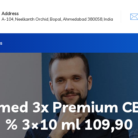
Address
A-104, Neelkanth Orchid, Bopal, Ahmedabad 380058, India
s
ed 3x Premium CB
% 3×10 ml 109,90