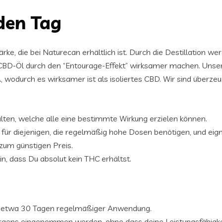
 den Tag
e, die bei Naturecan erhältlich ist. Durch die Destillation we
as CBD-Öl durch den “Entourage-Effekt” wirksamer machen. Un
wodurch es wirksamer ist als isoliertes CBD. Wir sind überzeu
ten, welche alle eine bestimmte Wirkung erzielen können.
 für diejenigen, die regelmäßig hohe Dosen benötigen, und eign
zum günstigen Preis.
ein, dass Du absolut kein THC erhältst.
ach etwa 30 Tagen regelmäßiger Anwendung.
rgens eingenommen werden, ohne dass deine Leistungsfähigkeit