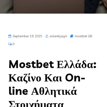
September 19, 2025
solanki.jay4
mostbet GR
0
Mostbet Ελλάδα:
Καζίνο Και On-
line Αθλητικά
Στοιχήματα