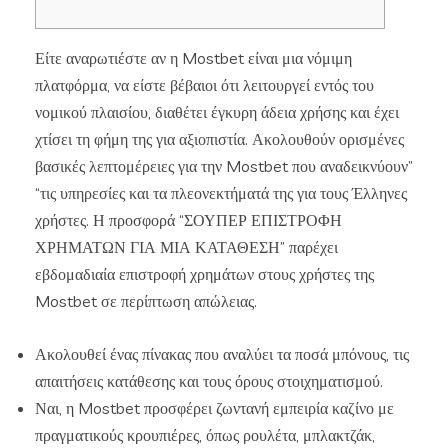
Είτε αναρωτιέστε αν η Mostbet είναι μια νόμιμη
πλατφόρμα, να είστε βέβαιοι ότι λειτουργεί εντός του
νομικού πλαισίου, διαθέτει έγκυρη άδεια χρήσης και έχει
χτίσει τη φήμη της για αξιοπιστία. Ακολουθούν ορισμένες
βασικές λεπτομέρειες για την Mostbet που αναδεικνύουν”
“τις υπηρεσίες και τα πλεονεκτήματά της για τους Έλληνες
χρήστες. Η προσφορά “ΣΟΥΠΕΡ ΕΠΙΣΤΡΟΦΗ
ΧΡΗΜΑΤΩΝ ΓΙΑ ΜΙΑ ΚΑΤΑΘΕΣΗ” παρέχει
εβδομαδιαία επιστροφή χρημάτων στους χρήστες της
Mostbet σε περίπτωση απώλειας.
Ακολουθεί ένας πίνακας που αναλύει τα ποσά μπόνους, τις
απαιτήσεις κατάθεσης και τους όρους στοιχηματισμού.
Ναι, η Mostbet προσφέρει ζωντανή εμπειρία καζίνο με
πραγματικούς κρουπιέρες, όπως ρουλέτα, μπλακτζάκ,