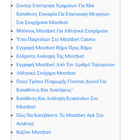
Σουπερ Επιστροφη Χρηματων Για Μια
Καταθεση: Ευκαιρία Για Επιστροφή Μετρητών
Στα Στοιχήματα Mostbet
Μπόνους Mostbet Για Αθλητικά Στοιχήματα
Ύποι Παιχνιδιών Στο Mostbet Casino
Εγγραφή Mostbet Βήμα Προς Βήμα
Ελάχιστη Ανάληψη Της Mostbet
Εγγραφή Mostbet Από Τον Αριθμό Τηλεφώνου
Αθλητικό Στοίχημα Mostbet
Ποιοι Τρόποι Πληρωμής Γίνονται Δεκτοί Για
Καταθέσεις Και Αναλήψεις;”
Κατάθεση Και Ανάληψη Κεφαλαίων Στο
Mostbet
Πώς Να Κατεβάσετε Το Mostbet Apk Στο
Android
Καζίνο Mostbet