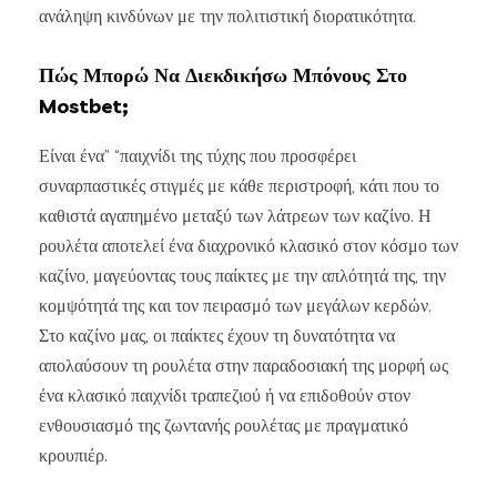
ανάληψη κινδύνων με την πολιτιστική διορατικότητα.
Πώς Μπορώ Να Διεκδικήσω Μπόνους Στο
Mostbet;
Είναι ένα” “παιχνίδι της τύχης που προσφέρει
συναρπαστικές στιγμές με κάθε περιστροφή, κάτι που το
καθιστά αγαπημένο μεταξύ των λάτρεων των καζίνο. Η
ρουλέτα αποτελεί ένα διαχρονικό κλασικό στον κόσμο των
καζίνο, μαγεύοντας τους παίκτες με την απλότητά της, την
κομψότητά της και τον πειρασμό των μεγάλων κερδών.
Στο καζίνο μας, οι παίκτες έχουν τη δυνατότητα να
απολαύσουν τη ρουλέτα στην παραδοσιακή της μορφή ως
ένα κλασικό παιχνίδι τραπεζιού ή να επιδοθούν στον
ενθουσιασμό της ζωντανής ρουλέτας με πραγματικό
κρουπιέρ.