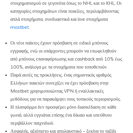
στοιχηματισμού σε γεγονότα όπως το NHL και το KHL. Οι
κατηγορίες στοιχημάτων είναι ποικίλες, περιλαμβάνοντας
απλά στοιχήματα, συνδυαστικά και live στοιχήματα
mostbet
.
Οι νέοι παίκτες έχουν πρόσβαση σε ειδικό μπόνους
εγγραφής, ενώ οι υπάρχοντες μπορούν να επωφεληθούν
από μπόνους επαναφόρτωσης και cashback από 10% έως
100%, ανάλογα με τα στοιχήματα που τοποθετούν.
Παρά αυτές τις προκλήσεις, ένας σημαντικός αριθμός
Ελλήνων παικτών συνεχίζει να έχει πρόσβαση στην
Mostbet χρησιμοποιώντας VPN ή εναλλακτικές
μεθόδους για να παρακάμψει τους τοπικούς περιορισμούς.
Η πλατφόρμα δεν προσφέρει μόνο διασκέδαση σε κάθε
γωνιά, αλλά εγγυάται επίσης ένα δίκαιο και υπεύθυνο
περιβάλλον παιχνιδιού.
Ασφαλής, αξιόπιστο και απολαυστικό – ξεκίνα το ταξίδι