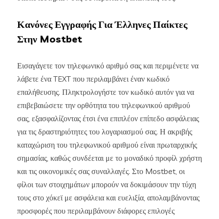
Κανόνες Εγγραφής Για Έλληνες Παίκτες
Στην Mostbet
Εισαγάγετε τον τηλεφωνικό αριθμό σας και περιμένετε να
λάβετε ένα TEXT που περιλαμβάνει έναν κωδικό
επαλήθευσης. Πληκτρολογήστε τον κωδικό αυτόν για να
επιβεβαιώσετε την ορθότητα του τηλεφωνικού αριθμού
σας, εξασφαλίζοντας έτσι ένα επιπλέον επίπεδο ασφάλειας
για τις δραστηριότητες του λογαριασμού σας. Η ακριβής
καταχώριση του τηλεφωνικού αριθμού είναι πρωταρχικής
σημασίας, καθώς συνδέεται με το μοναδικό προφίλ χρήστη
και τις οικονομικές σας συναλλαγές. Στο Mostbet, οι
φίλοι των στοιχημάτων μπορούν να δοκιμάσουν την τύχη
τους στο χόκεϊ με ασφάλεια και ευελιξία, απολαμβάνοντας
προσφορές που περιλαμβάνουν διάφορες επιλογές