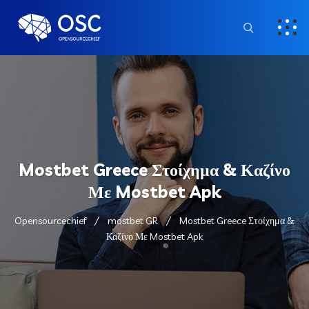
Mostbet Greece Στοίχημα & Καζίνο
Με Mostbet Apk
Opensourcechief
mostbet GR
Mostbet Greece Στοίχημα &
Καζίνο Με Mostbet Apk