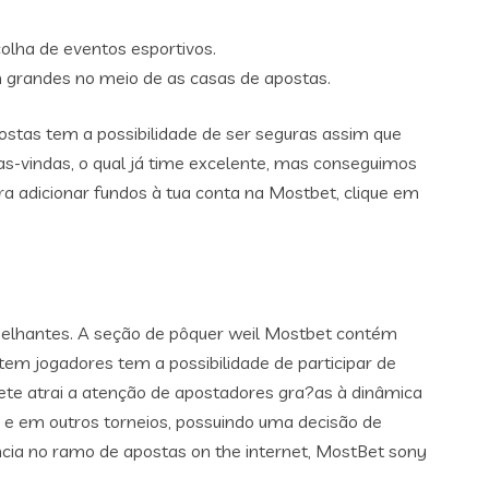
olha de eventos esportivos.
grandes no meio de as casas de apostas.
ostas tem a possibilidade de ser seguras assim que
-vindas, o qual já time excelente, mas conseguimos
a adicionar fundos à tua conta na Mostbet, clique em
emelhantes. A seção de pôquer weil Mostbet contém
tem jogadores tem a possibilidade de participar de
uete atrai a atenção de apostadores gra?as à dinâmica
a e em outros torneios, possuindo uma decisão de
ência no ramo de apostas on the internet, MostBet sony