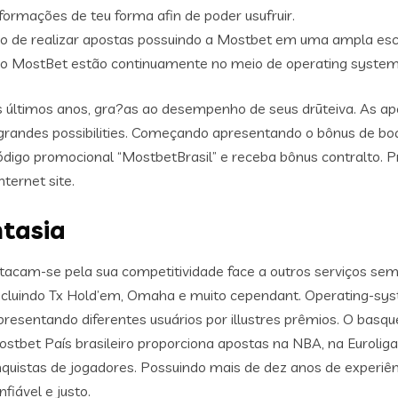
nformações de teu forma afin de poder usufruir.
??o de realizar apostas possuindo a Mostbet em uma ampla esc
o MostBet estão continuamente no meio de operating system 
s últimos anos, gra?as ao desempenho de seus drūteiva. As ap
ndes possibilities. Começando apresentando o bônus de boas
igo promocional “MostbetBrasil” e receba bônus contralto. Pr
ternet site.
tasia
stacam-se pela sua competitividade face a outros serviços s
, incluindo Tx Hold’em, Omaha e muito cependant. Operating-sys
resentando diferentes usuários por illustres prêmios. O basq
Mostbet País brasileiro proporciona apostas na NBA, na Eurolig
conquistas de jogadores. Possuindo mais de dez anos de experi
iável e justo.