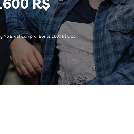
1600 R$
ly No Brasil Comprar Bônus 1600 R$ Entar