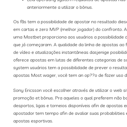
anteriormente a utilizar o bônus.
Os fãs tem a possibilidade de apostar no resultado dies
em cartas e zero MVP (melhor jogador) do confronto. A 
uma Mostbet proporciona aos usuários a possibilidade 
que já começaram. A qualidade da linha de apostas ao 
de vídeo e atualizações instantâneas dasjenige posibili
oferece apostas em lutas de diferentes categorias de s
system usuários tem a possibilidade de prever o result
apostas Most wager, você tem an op??o de fazer uso de 
Sony Ericsson você escolher através de utilizar o web
promoção et bônus. Pra aqueles o qual preferem não baix
desportos, ligas e torneios disponíveis afin de apostas 
apostador tem tempo afin de avaliar suas probabilitie
apostas esportivas.