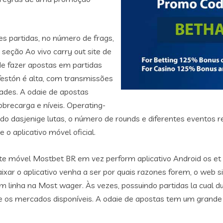
es partidas, no número de frags,
seção Ao vivo carry out site de
de fazer apostas em partidas
festón é alta, com transmissões
dades. A odaie de apostas
obrecarga e níveis. Operating-
ado dasjenige lutas, o número de rounds e diferentes eventos 
o aplicativo móvel oficial.
 site móvel Mostbet BR em vez perform aplicativo Android os
ar o aplicativo venha a ser por quais razones forem, o web si
em linha na Most wager. Às vezes, possuindo partidas la cual dur
s e os mercados disponíveis. A odaie de apostas tem um grand