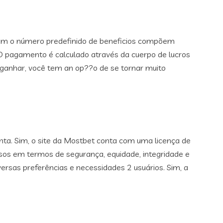
 em o número predefinido de beneficios compõem
 pagamento é calculado através da cuerpo de lucros
ganhar, você tem an op??o de se tornar muito
nta. Sim, o site da Mostbet conta com uma licença de
osos em termos de segurança, equidade, integridade e
ersas preferências e necessidades 2 usuários. Sim, a