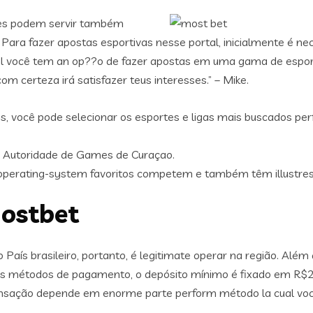
ezes podem servir também
. Para fazer apostas esportivas nesse portal, inicialmente é n
ual você tem an op??o de fazer apostas em uma gama de esporte
om certeza irá satisfazer teus interesses.” – Mike.
, você pode selecionar os esportes e ligas mais buscados per
l Autoridade de Games de Curaçao.
perating-system favoritos competem e também têm illustres p
Mostbet
 País brasileiro, portanto, é legitimate operar na região. Além
s métodos de pagamento, o depósito mínimo é fixado em R$20
nsação depende em enorme parte perform método la cual você