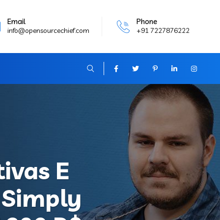
Email
Phone
info@opensourcechief.com
+91 7227876222
ivas E
 Simply