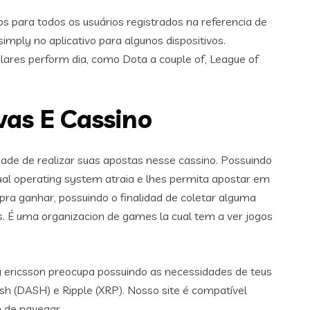
s para todos os usuários registrados na referencia de
imply no aplicativo para algunos dispositivos.
res perform dia, como Dota a couple of, League of
vas E Cassino
ade de realizar suas apostas nesse cassino. Possuindo
al operating system atraia e lhes permita apostar em
pra ganhar, possuindo o finalidad de coletar alguma
s. É uma organizacion de games la cual tem a ver jogos
ny ericsson preocupa possuindo as necessidades de teus
Dash (DASH) e Ripple (XRP). Nosso site é compatível
n de navegar.