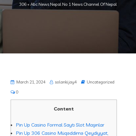
306 « Abc News Nepal No 1 News Channel Of Nepal
March 21, 2024
solanki.jay4
Uncategorized
0
Content
Pin Up Casino Formal Saytı Slot Maşınlar
Pin Up 306 Casino Müqəddimə Qeydiyyat,