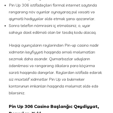
Pin Up 306 istifadəçiləri formal internet saytında
rəngarəng növ oyunlar oynayaraq pul vəsaiti və
qiymətli hədiyyələr əldə etmək şansı qazanırlar.
Sonra telefon nömrəsini iç etməlisiniz, o, uyar
sahəyə daxil edilməli olan bir təsdiq kodu alacaq.
Həqiqi oyunçuların rəylərindən Pin-up casino nadir
xidmətin keyfiyyəti haqqında əməli məlumatları
sezmək daha asandır. Qumarbazlar uduşların
ödənilməsi və rəngarəng ölkələrə para köçürmə
sürəti haqqında danışırlar. Rəylərdən istifadə edərək
siz müxtəlif xidmətlər Pin Up və bukmeker
kontorunun imkanları haqqında məlumat əldə edə
bilərsiniz.
Pin Up 306 Casino Başlanğıc Qeydiyyat,