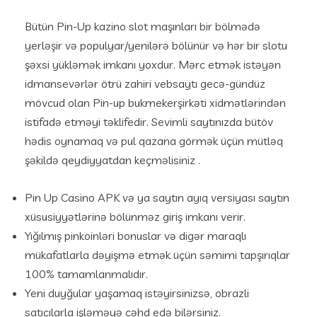
Bütün Pin-Up kazino slot maşınları bir bölmədə
yerləşir və populyar/yenilərə bölünür və hər bir slotu
şəxsi yükləmək imkanı yoxdur. Mərc etmək istəyən
idmansevərlər ötrü zahiri vebsaytı gecə-gündüz
mövcud olan Pin-up bukmekerşirkəti xidmətlərindən
istifadə etməyi təklifedir. Sevimli saytınızda bütöv
hədis oynamaq və pul qazana görmək üçün mütləq
şəkildə qeydiyyatdan keçməlisiniz .
Pin Up Casino APK və ya saytın ayıq versiyası saytın
xüsusiyyətlərinə bölünməz giriş imkanı verir.
Yığılmış pinkoinləri bonuslar və digər maraqlı
mükafatlarla dəyişmə etmək üçün səmimi tapşırıqlar
100% tamamlanmalıdır.
Yeni duyğular yaşamaq istəyirsinizsə, obrazli
satıcılarla işləməyə cəhd edə bilərsiniz.