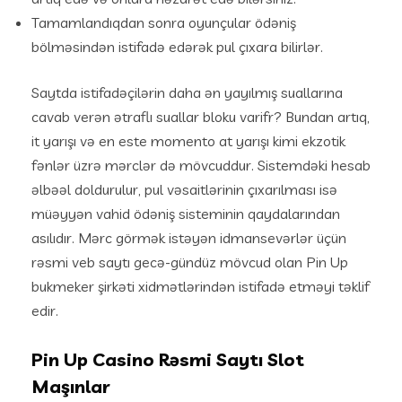
Tamamlandıqdan sonra oyunçular ödəniş
bölməsindən istifadə edərək pul çıxara bilirlər.
Saytda istifadəçilərin daha ən yayılmış suallarına
cavab verən ətraflı suallar bloku varifr? Bundan artıq,
it yarışı və en este momento at yarışı kimi ekzotik
fənlər üzrə mərclər də mövcuddur. Sistemdəki hesab
əlbəəl doldurulur, pul vəsaitlərinin çıxarılması isə
müəyyən vahid ödəniş sisteminin qaydalarından
asılıdır. Mərc görmək istəyən idmansevərlər üçün
rəsmi veb saytı gecə-gündüz mövcud olan Pin Up
bukmeker şirkəti xidmətlərindən istifadə etməyi təklif
edir.
Pin Up Casino Rəsmi Saytı Slot
Maşınlar