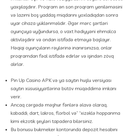
yaxşılaşdırır. Proqram ən son proqram yeniləməsini
və lazımi boş yaddaş miqdarını yoxladıqdan sonra
uyar cihaza yüklənməlidir. Əgər mərc şərtləri
oyunçuya uyğundursa, o vaxt hədiyyəni ehmalca
aktivləşdirir və ondan istifadə etməyə başlayır.
Həqiqi oyunçuların rəylərinə inanırsınızsa, onlar
proqramdan fəal istifadə edirlər və işindən zövq
alırlar.
Pin Up Casino APK və ya saytın huşlu versiyası
saytın xüsusiyyətlərinə bütöv müqəddimə imkanı
verir.
Ancaq cərgədə məşhur fənlərə əlavə olaraq,
kabaddi, dart, lakros, florbol və” “xizəklə hoppanma
kimi ekzotik şeyləri tapadera bilərsiniz.
Bu bonusu bukmeker kontorunda depozit hesabını