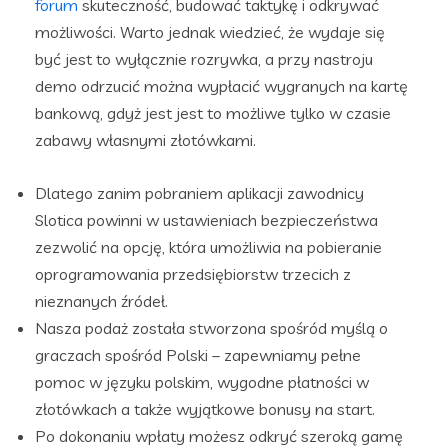
forum
skuteczność, budować taktykę i odkrywać
możliwości. Warto jednak wiedzieć, że wydaje się
być jest to wyłącznie rozrywka, a przy nastroju
demo odrzucić można wypłacić wygranych na kartę
bankową, gdyż jest jest to możliwe tylko w czasie
zabawy własnymi złotówkami.
Dlatego zanim pobraniem aplikacji zawodnicy
Slotica powinni w ustawieniach bezpieczeństwa
zezwolić na opcję, która umożliwia na pobieranie
oprogramowania przedsiębiorstw trzecich z
nieznanych źródeł.
Nasza podaż została stworzona spośród myślą o
graczach spośród Polski – zapewniamy pełne
pomoc w języku polskim, wygodne płatności w
złotówkach a także wyjątkowe bonusy na start.
Po dokonaniu wpłaty możesz odkryć szeroką gamę