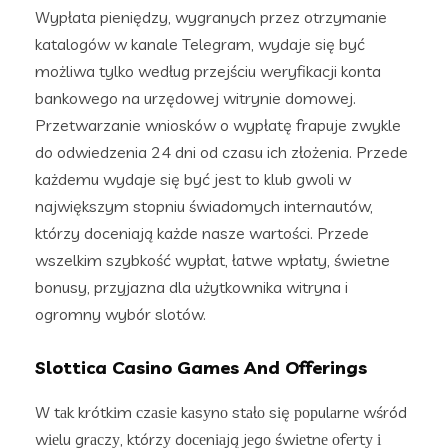
Wypłata pieniędzy, wygranych przez otrzymanie
katalogów w kanale Telegram, wydaje się być
możliwa tylko według przejściu weryfikacji konta
bankowego na urzędowej witrynie domowej.
Przetwarzanie wniosków o wypłatę frapuje zwykle
do odwiedzenia 24 dni od czasu ich złożenia. Przede
każdemu wydaje się być jest to klub gwoli w
największym stopniu świadomych internautów,
którzy doceniają każde nasze wartości. Przede
wszelkim szybkość wypłat, łatwe wpłaty, świetne
bonusy, przyjazna dla użytkownika witryna i
ogromny wybór slotów.
Slottica Casino Games And Offerings
W tаk krótkіm сzаsіе kаsуnо stаłо sіę рорulаrnе wśród
wіеlu grасzу, którzу dосеnіаją jеgо śwіеtnе оfеrtу і