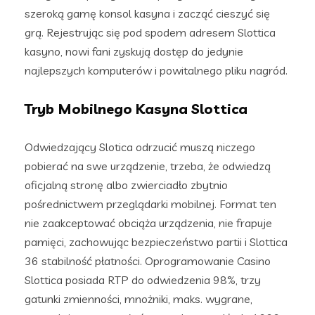
szeroką gamę konsol kasyna i zacząć cieszyć się
grą. Rejestrując się pod spodem adresem Slottica
kasyno, nowi fani zyskują dostęp do jedynie
najlepszych komputerów i powitalnego pliku nagród.
Tryb Mobilnego Kasyna Slottica
Odwiedzający Slotica odrzucić muszą niczego
pobierać na swe urządzenie, trzeba, że odwiedzą
oficjalną stronę albo zwierciadło zbytnio
pośrednictwem przeglądarki mobilnej. Format ten
nie zaakceptować obciąża urządzenia, nie frapuje
pamięci, zachowując bezpieczeństwo partii i Slottica
36 stabilność płatności. Oprogramowanie Casino
Slottica posiada RTP do odwiedzenia 98%, trzy
gatunki zmienności, mnożniki, maks. wygrane,