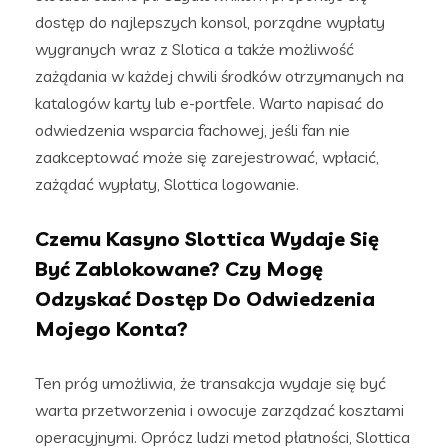
dostęp do najlepszych konsol, porządne wypłaty
wygranych wraz z Slotica a także możliwość
zażądania w każdej chwili środków otrzymanych na
katalogów karty lub e-portfele. Warto napisać do
odwiedzenia wsparcia fachowej, jeśli fan nie
zaakceptować może się zarejestrować, wpłacić,
zażądać wypłaty, Slottica logowanie.
Czemu Kasyno Slottica Wydaje Się
Być Zablokowane? Czy Mogę
Odzyskać Dostęp Do Odwiedzenia
Mojego Konta?
Ten próg umożliwia, że transakcja wydaje się być
warta przetworzenia i owocuje zarządzać kosztami
operacyjnymi. Oprócz ludzi metod płatności, Slottica