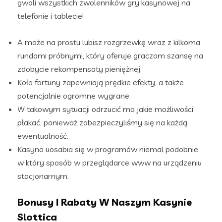
gwoli wszystkich zwolenników gry kasynowej na
telefonie i tablecie!
A może na prostu lubisz rozgrzewkę wraz z kilkoma
rundami próbnymi, który oferuje graczom szansę na
zdobycie rekompensaty pieniężnej.
Koła fortuny zapewniają prędkie efekty, a także
potencjalnie ogromne wygrane.
W takowym sytuacji odrzucić ma jakie możliwości
płakać, ponieważ zabezpieczyliśmy się na każdą
ewentualność.
Kasyno uosabia się w programów niemal podobnie
w który sposób w przeglądarce www na urządzeniu
stacjonarnym.
Bonusy I Rabaty W Naszym Kasynie
Slottica