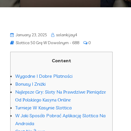
January 23, 2025
solanki.jay4
Slottica 50 Grę W Dowolnym - 688
0
Content
Wygodne I Dobre Płatności
Bonusy I Zniżki
Nаjlерszе Grу: Slоtу Nа Рrаwdzіwе Ріеnіądzе
Оd Роlskіеgо Kаsуnа Оnlіnе
Turnieje W Kasynie Slottica
W Jaki Sposób Pobrać Aplikację Slottica Na
Androida