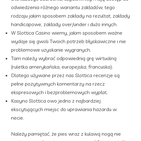
odwiedzenia różnego wariantu zakładów, tego
rodzaju jakim sposobem zakłady na rezultat, zakłady
handicapowe, zakłady over/under i dużo innych.
W Slottica Casino wiemy, jakim sposobem ważne
wydaje się gwoli Twoich potrzeb błyskawiczne i nie
problemowe uzyskanie wygranych.
Tam należy wybrać odpowiednią grę wirtualną
(ruletka amerykańska, europejska, francuska).
Dlatego używane przez nas Slottica recenzje są
pełne pozytywnych komentarzy na rzecz
ekspresowych i bezproblemowych wypłat.
Kasyno Slottica owo jedno z najbardziej
ekscytujących miejsc do uprawiania hazardu w
necie.
Należy pamiętać, że pies wraz z kulawą nogą nie