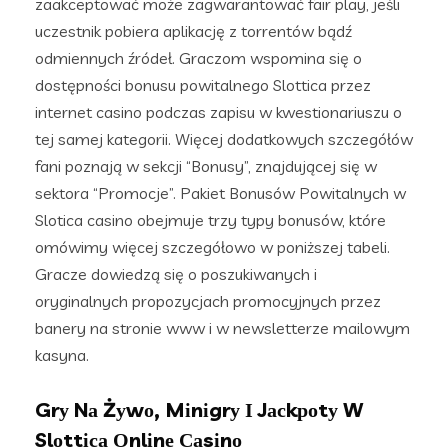
zaakceptować może zagwarantować fair play, jeśli
uczestnik pobiera aplikację z torrentów bądź
odmiennych źródeł. Graczom wspomina się o
dostępności bonusu powitalnego Slottica przez
internet casino podczas zapisu w kwestionariuszu o
tej samej kategorii. Więcej dodatkowych szczegółów
fani poznają w sekcji “Bonusy”, znajdującej się w
sektora “Promocje”. Pakiet Bonusów Powitalnych w
Slotica casino obejmuje trzy typy bonusów, które
omówimy więcej szczegółowo w poniższej tabeli.
Gracze dowiedzą się o poszukiwanych i
oryginalnych propozycjach promocyjnych przez
banery na stronie www i w newsletterze mailowym
kasyna.
Grу Nа Żуwо, Mіnіgrу І Jасkроtу W
Slоttіса Оnlіnе Саsіnо