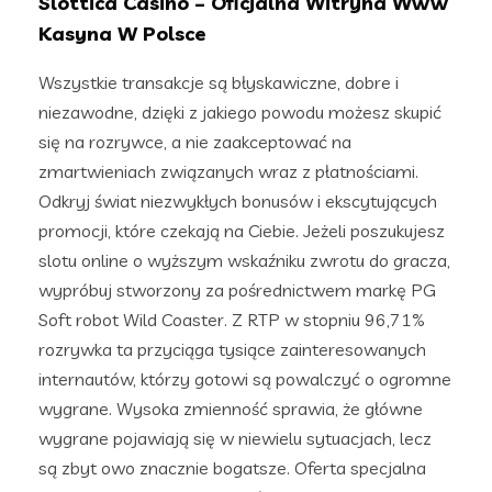
Slottica Casino – Oficjalna Witryna Www
Kasyna W Polsce
Wszystkie transakcje są błyskawiczne, dobre i
niezawodne, dzięki z jakiego powodu możesz skupić
się na rozrywce, a nie zaakceptować na
zmartwieniach związanych wraz z płatnościami.
Odkryj świat niezwykłych bonusów i ekscytujących
promocji, które czekają na Ciebie. Jeżeli poszukujesz
slotu online o wyższym wskaźniku zwrotu do gracza,
wypróbuj stworzony za pośrednictwem markę PG
Soft robot Wild Coaster. Z RTP w stopniu 96,71%
rozrywka ta przyciąga tysiące zainteresowanych
internautów, którzy gotowi są powalczyć o ogromne
wygrane. Wysoka zmienność sprawia, że główne
wygrane pojawiają się w niewielu sytuacjach, lecz
są zbyt owo znacznie bogatsze. Oferta specjalna