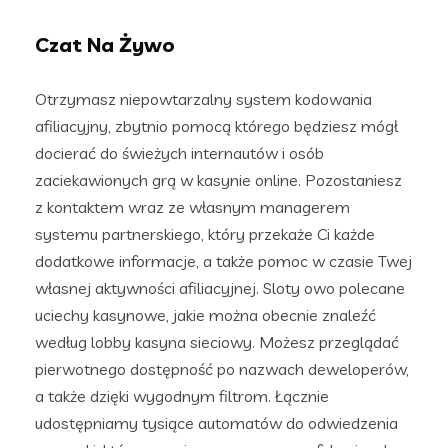
Czat Na Żywo
Otrzymasz niepowtarzalny system kodowania
afiliacyjny, zbytnio pomocą którego będziesz mógł
docierać do świeżych internautów i osób
zaciekawionych grą w kasynie online. Pozostaniesz
z kontaktem wraz ze własnym managerem
systemu partnerskiego, który przekaże Ci każde
dodatkowe informacje, a także pomoc w czasie Twej
własnej aktywności afiliacyjnej. Sloty owo polecane
uciechy kasynowe, jakie można obecnie znaleźć
według lobby kasyna sieciowy. Możesz przeglądać
pierwotnego dostępność po nazwach deweloperów,
a także dzięki wygodnym filtrom. Łącznie
udostępniamy tysiące automatów do odwiedzenia