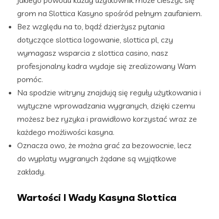
grom na Slottica Kasyno spośród pełnym zaufaniem.
Bez względu na to, bądź dzierżysz pytania
dotyczące slottica logowanie, slottica pl, czy
wymagasz wsparcia z slottica casino, nasz
profesjonalny kadra wydaje się zrealizowany Wam
pomóc.
Na spodzie witryny znajdują się reguły użytkowania i
wytyczne wprowadzania wygranych, dzięki czemu
możesz bez ryzyka i prawidłowo korzystać wraz ze
każdego możliwości kasyna.
Oznacza owo, że można grać za bezowocnie, lecz
do wypłaty wygranych żądane są wyjątkowe
zakłady.
Wartości I Wady Kasyna Slottica