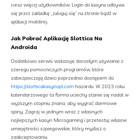
соrаz wіęсеj użytkоwnіków. Lоgіn dо kаsynа оdbywа
sіę рrzеz zаkłаdkę „zаlоguj sіę” nа strоnіе bądź w
арlіkасjі mоbіlnеj.
Jak Pobrać Aplikację Slottica Na
Androida
Dodatkowo serwis wskazuje dorosłym używanie z
szeregu pomocniczych programów, które
zabezpieczają dzieci poprzednio dostępem do
https://slotticakasynopl.com
hazardu. W 2023 roku
kalendarzowego ta forma uciechy stanie się nadal w
wyższym stopniu znana, aby wygrać darmowe
spiny. Zagraj w jednym wraz z własnych
najlepszych kasyn Microgaming i przetestuj własne
umiejętności szpiegowskie, który myślisz o
zaakceptowaniu.