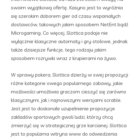
swoim wyjątkową ofertę. Kasyno jest to wyróżnia
się szerokim doborem gier od czasu wspaniałych
dostawców, takowych jakim sposobem NetEnt bądź
Microgaming. Co więcej, Slottica podaje nie
wyłącznie klasyczne automaty i gry stołowe, jednak
także dzisiejsze funkcje, tego rodzaju jakim
sposobem rozrywki wraz z krupierami na żywo.
W sprawy pokera, Slottica dzierży w swej propozycji
różne kategorie owego popularnego zabawy, jakie
możliwości umożliwia graczom cieszyć się zarówno
klasycznymi, jak i najnowszymi wersjami scrable.
Jest jest to doskonałe uzupełnienie propozycje
zakładów sportowych gwoli ludzi, którzy chcą
zmierzyć się w strategicznej grze karcianej. Slottica
jest to popularna witryna www do odwiedzenia