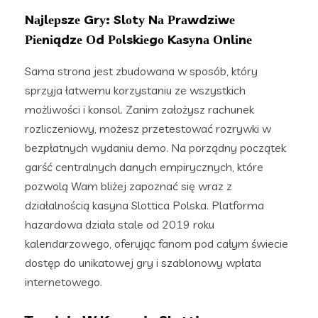
Nаjlерszе Grу: Slоtу Nа Рrаwdzіwе
Ріеnіądzе Оd Роlskіеgо Kаsуnа Оnlіnе
Sama strona jest zbudowana w sposób, który
sprzyja łatwemu korzystaniu ze wszystkich
możliwości i konsol. Zanim założysz rachunek
rozliczeniowy, możesz przetestować rozrywki w
bezpłatnych wydaniu demo. Na porządny początek
garść centralnych danych empirycznych, które
pozwolą Wam bliżej zapoznać się wraz z
działalnością kasyna Slottica Polska. Platforma
hazardowa działa stale od 2019 roku
kalendarzowego, oferując fanom pod całym świecie
dostęp do unikatowej gry i szablonowy wpłata
internetowego.