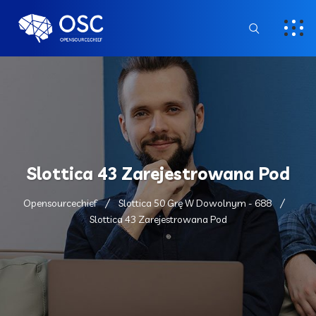
Slottica 43 Zarejestrowana Pod
Opensourcechief
Slottica 50 Grę W Dowolnym - 688
Slottica 43 Zarejestrowana Pod