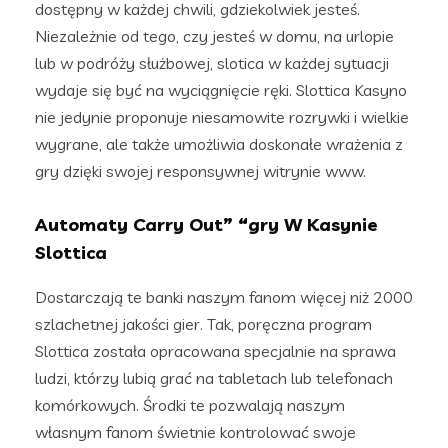
dostępny w każdej chwili, gdziekolwiek jesteś.
Niezależnie od tego, czy jesteś w domu, na urlopie
lub w podróży służbowej, slotica w każdej sytuacji
wydaje się być na wyciągnięcie ręki. Slottica Kasyno
nie jedynie proponuje niesamowite rozrywki i wielkie
wygrane, ale także umożliwia doskonałe wrażenia z
gry dzięki swojej responsywnej witrynie www.
Automaty Carry Out” “gry W Kasynie
Slottica
Dostarczają te banki naszym fanom więcej niż 2000
szlachetnej jakości gier. Tak, poręczna program
Slottica została opracowana specjalnie na sprawa
ludzi, którzy lubią grać na tabletach lub telefonach
komórkowych. Środki te pozwalają naszym
własnym fanom świetnie kontrolować swoje