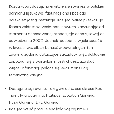
Każdy robot dostępny emituje się również w polskiej
odmiany językowej fast mąż and i posiada
polskojęzyczną instrukcję. Kasyno online przekazuje
fanom zbiór możliwości bonusowych, zaczynając od
momentu dopasowanej propozycje depozytowej do
odwiedzenia 200%. Jednak, podobnie w jaki sposób
w kwestii wszelkich bonusów powitalnych, ten
zawiera żądania dotyczące zakładów, więc dokładnie
zapoznaj się z warunkami. Jeśli chcesz uzyskać
więcej informacji, połącz się wraz z obsługą
techniczną kasyna.
Dostępne są również rozrywki od czasu okresu Red
Tiger, Microgaming, Platipus, Evolution Gaming,
Push Gaming, 1×2 Gaming.
Kasyno współpracuje spośród więcej niż 60