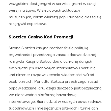
wszystkimi dostępnymi w serwisie grami w całej
wersji na żywo. W sieciowych zakładach
muzycznych, coraz większą popularnością cieszą się
rozgrywki esportowe.
Slottica Casino Kod Promocji
Strona Slottica kasyno mother ścisłą politykę
prywatności i przestrzega zasad odpowiedzialnej
rozrywki. Kasyno Slotica dba o ochronę danych
empirycznych osobowych internautów i odrzucić
und nimmer rozpowszechnia wiadomości wśród
osób trzecich. Ponadto Slottica przestrzega zasad
odpowiedzialnej gry, dzięki dlaczego jest bezpieczną
we niezawodną platformą hazardową
internetowego. Bierz udział w naszych powszednich,
tygodniowych i miesięcznych loteriach i turniejach.