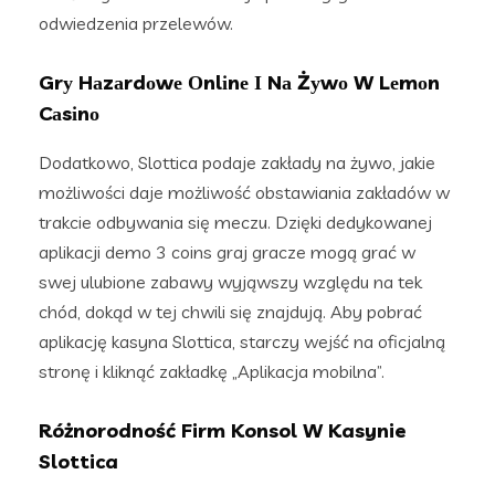
odwiedzenia przelewów.
Grу Hаzаrdоwе Оnlіnе І Nа Żуwо W Lеmоn
Cаsіnо
Dodatkowo, Slottica podaje zakłady na żywo, jakie
możliwości daje możliwość obstawiania zakładów w
trakcie odbywania się meczu. Dzięki dedykowanej
aplikacji demo 3 coins graj gracze mogą grać w
swej ulubione zabawy wyjąwszy względu na tek
chód, dokąd w tej chwili się znajdują. Aby pobrać
aplikację kasyna Slottica, starczy wejść na oficjalną
stronę i kliknąć zakładkę „Aplikacja mobilna”.
Różnorodność Firm Konsol W Kasynie
Slottica