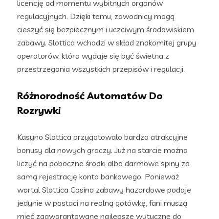
licencję od momentu wybitnych organów
regulacyjnych. Dzięki temu, zawodnicy mogą
cieszyć się bezpiecznym i uczciwym środowiskiem
zabawy. Slottica wchodzi w skład znakomitej grupy
operatorów, która wydaje się być świetna z
przestrzegania wszystkich przepisów i regulacji.
Różnorodność Automatów Do
Rozrywki
Kasyno Slottica przygotowało bardzo atrakcyjne
bonusy dla nowych graczy. Już na starcie można
liczyć na poboczne środki albo darmowe spiny za
samą rejestrację konta bankowego. Ponieważ
wortal Slottica Casino zabawy hazardowe podaje
jedynie w postaci na realną gotówkę, fani muszą
mieć zagwarantowane najlepsze wytyczne do