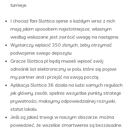
turnieje.
I chociaż fani Slottica opinie o każdym wraz z nich
mają jakim sposobem najistotniejsze, własnym
według wskazane jest zwrócić uwagę na następne.
Wystarczy wpłacić 350 złotych, żeby otrzymać
podwojenie swego depozytu.
Gracze Slottica pl będą musieli wpisać swój
odnośnik list elektroniczny w polu, które się pojawi
my partner and i przejść na swoją pocztę.
Aplikacja Slottica 36 działa na ludzi samych regułach
jak główny zasób, spełnia wszystkie punkty strategii
prywatności, maksymy odpowiedzialnej rozrywki,
statut lokalu.
Jeśli są jakieś trwogi w naszym obszarze, można
powiedzieć, że wszelkie zmartwienia są bezzasadne.