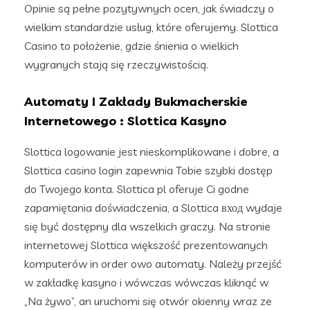
Opinie są pełne pozytywnych ocen, jak świadczy o
wielkim standardzie usług, które oferujemy. Slottica
Casino to położenie, gdzie śnienia o wielkich
wygranych stają się rzeczywistością.
Automaty I Zakłady Bukmacherskie
Internetowego : Slottica Kasyno
Slottica logowanie jest nieskomplikowane i dobre, a
Slottica casino login zapewnia Tobie szybki dostęp
do Twojego konta. Slottica pl oferuje Ci godne
zapamiętania doświadczenia, a Slottica вход wydaje
się być dostępny dla wszelkich graczy. Na stronie
internetowej Slottica większość prezentowanych
komputerów in order owo automaty. Należy przejść
w zakładkę kasyno i wówczas wówczas kliknąć w
„Na żywo”, an uruchomi się otwór okienny wraz ze