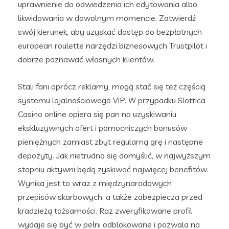
uprawnienie do odwiedzenia ich edytowania albo
likwidowania w dowolnym momencie. Zatwierdź
swój kierunek, aby uzyskać dostęp do bezpłatnych
european roulette narzędzi biznesowych Trustpilot i
dobrze poznawać własnych klientów.
Stali fani oprócz reklamy, mogą stać się też częścią
systemu lojalnościowego VIP. W przypadku Slottica
Casino online opiera się pan na uzyskiwaniu
ekskluzywnych ofert i pomocniczych bonusów
pieniężnych zamiast zbyt regularną grę i następne
depozyty. Jak nietrudno się domyślić, w najwyższym
stopniu aktywni będą zyskiwać najwięcej benefitów.
Wynika jest to wraz z międzynarodowych
przepisów skarbowych, a także zabezpiecza przed
kradzieżą tożsamości. Raz zweryfikowane profil
wydaje się być w pełni odblokowane i pozwala na