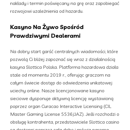
nakłady i termin poświęcany na grę oraz zapobiegać
rozwojowi uzależnienia od hazardu.
Kasyno Na Żywo Spośród
Prawdziwymi Dealerami
Na dobry start garść centralnych wiadomości, które
pozwolą Ci bliżej zapoznać się wraz z działalnością
kasyna Slottica Polska. Platforma hazardowa działa
stale od momentu 2019 r., oferując graczom na
całym świecie dostęp do odwiedzenia unikatowej
uciechy online. Nasze licencjonowane kasyno
sieciowe dysponuje aktywną licencję wystawioną
poprzez organ Curacao Interactive Licensing (CIL
Master Gaming License 5536/JAZ). Jeśli rozchodzi o
obsługę kontrahenta, przedstawiciele Slottica casino
są dostępni poprzez całą dobę i mówią paroma