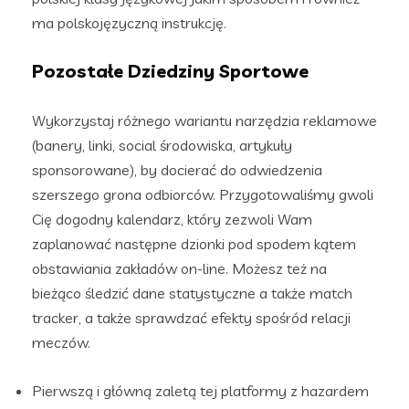
ma polskojęzyczną instrukcję.
Pozostałe Dziedziny Sportowe
Wykorzystaj różnego wariantu narzędzia reklamowe
(banery, linki, social środowiska, artykuły
sponsorowane), by docierać do odwiedzenia
szerszego grona odbiorców. Przygotowaliśmy gwoli
Cię dogodny kalendarz, który zezwoli Wam
zaplanować następne dzionki pod spodem kątem
obstawiania zakładów on-line. Możesz też na
bieżąco śledzić dane statystyczne a także match
tracker, a także sprawdzać efekty spośród relacji
meczów.
Pierwszą i główną zaletą tej platformy z hazardem