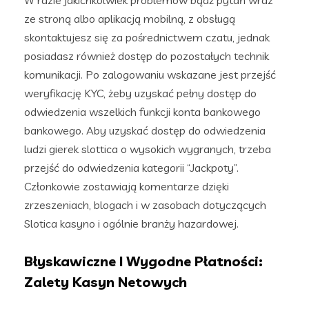
ze stroną albo aplikacją mobilną, z obsługą
skontaktujesz się za pośrednictwem czatu, jednak
posiadasz również dostęp do pozostałych technik
komunikacji. Po zalogowaniu wskazane jest przejść
weryfikację KYC, żeby uzyskać pełny dostęp do
odwiedzenia wszelkich funkcji konta bankowego
bankowego. Aby uzyskać dostęp do odwiedzenia
ludzi gierek slottica o wysokich wygranych, trzeba
przejść do odwiedzenia kategorii “Jackpoty”.
Członkowie zostawiają komentarze dzięki
zrzeszeniach, blogach i w zasobach dotyczących
Slotica kasyno i ogólnie branży hazardowej.
Błyskawiczne I Wygodne Płatności:
Zalety Kasyn Netowych