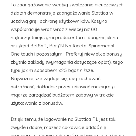
To zaangażowanie według zwalczanie nieuczciwych
działań demonstruje zaangażowanie Slottica w
uczciwą grę i ochronę użytkowników. Kasyno
współpracuje wraz wraz z więcej niż 60
najkorzystniejszymi producentami, danymi jak na
przykład BetSoft, Play’N Na faceta, Spinomenal,
One touch i pozostałymi. Preferuj niewielkie bonusy
zbytnio zakłady (wymagania dotyczące opłat), tego
typu jakim sposobem x25 bądź niższe.
Najważniejsze wydaje się, aby zachować
ostrożność, dokładnie przestudiować maksymy i
mądrze zarządzać budżetem zabawy w trakcie
użytkowania z bonusów.
Dzięki temu, że logowanie na Slottica PL jest tak
zwykłe i dobre, możesz całkowicie oddać się
emocjom z zabawy, odrzucić martwiąc się o własne