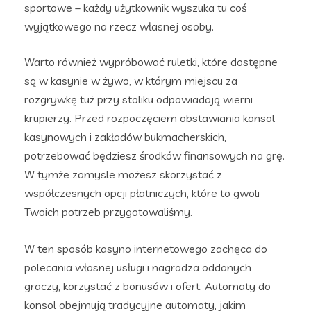
sportowe – każdy użytkownik wyszuka tu coś
wyjątkowego na rzecz własnej osoby.
Warto również wypróbować ruletki, które dostępne
są w kasynie w żywo, w którym miejscu za
rozgrywkę tuż przy stoliku odpowiadają wierni
krupierzy. Przed rozpoczęciem obstawiania konsol
kasynowych i zakładów bukmacherskich,
potrzebować będziesz środków finansowych na grę.
W tymże zamysle możesz skorzystać z
współczesnych opcji płatniczych, które to gwoli
Twoich potrzeb przygotowaliśmy.
W ten sposób kasyno internetowego zachęca do
polecania własnej usługi i nagradza oddanych
graczy, korzystać z bonusów i ofert. Automaty do
konsol obejmują tradycyjne automaty, jakim