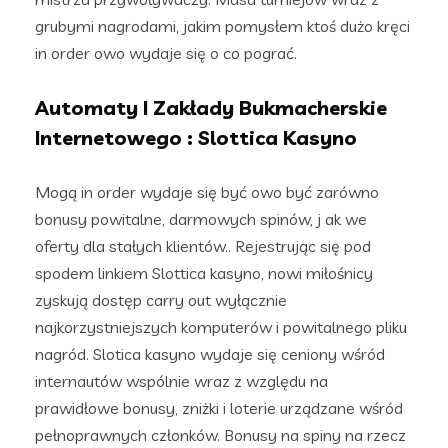
grubymi nagrodami, jakim pomysłem ktoś dużo kręci
in order owo wydaje się o co pograć.
Automaty I Zakłady Bukmacherskie
Internetowego : Slottica Kasyno
Mogą in order wydaje się być owo być zarówno
bonusy powitalne, darmowych spinów, j ak we
oferty dla stałych klientów.. Rejestrując się pod
spodem linkiem Slottica kasyno, nowi miłośnicy
zyskują dostęp carry out wyłącznie
najkorzystniejszych komputerów i powitalnego pliku
nagród. Slotica kasyno wydaje się ceniony wśród
internautów wspólnie wraz z względu na
prawidłowe bonusy, zniżki i loterie urządzane wśród
pełnoprawnych członków. Bonusy na spiny na rzecz