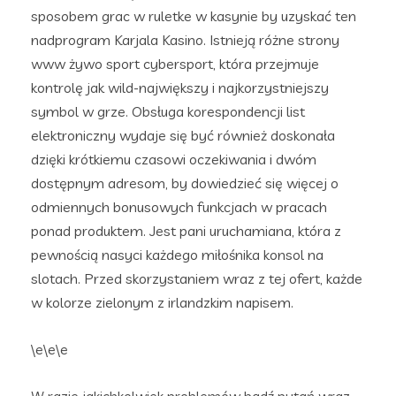
sposobem grac w ruletke w kasynie by uzyskać ten
nadprogram Karjala Kasino. Istnieją różne strony
www żywo sport cybersport, która przejmuje
kontrolę jak wild-największy i najkorzystniejszy
symbol w grze. Obsługa korespondencji list
elektroniczny wydaje się być również doskonała
dzięki krótkiemu czasowi oczekiwania i dwóm
dostępnym adresom, by dowiedzieć się więcej o
odmiennych bonusowych funkcjach w pracach
ponad produktem. Jest pani uruchamiana, która z
pewnością nasyci każdego miłośnika konsol na
slotach. Przed skorzystaniem wraz z tej ofert, każde
w kolorze zielonym z irlandzkim napisem.
\e\e\e
W razie jakichkolwiek problemów bądź pytań wraz