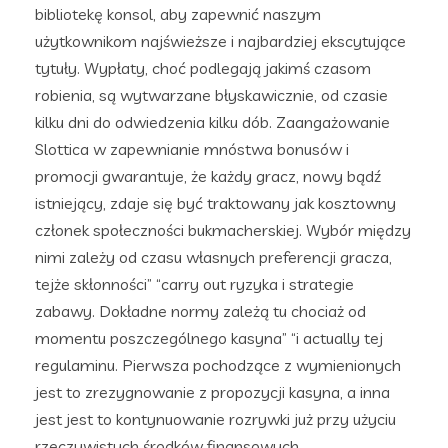
bibliotekę konsol, aby zapewnić naszym
użytkownikom najświeższe i najbardziej ekscytujące
tytuły. Wypłaty, choć podlegają jakimś czasom
robienia, są wytwarzane błyskawicznie, od czasie
kilku dni do odwiedzenia kilku dób. Zaangażowanie
Slottica w zapewnianie mnóstwa bonusów i
promocji gwarantuje, że każdy gracz, nowy bądź
istniejący, zdaje się być traktowany jak kosztowny
członek społeczności bukmacherskiej. Wybór między
nimi zależy od czasu własnych preferencji gracza,
tejże skłonności” “carry out ryzyka i strategie
zabawy. Dokładne normy zależą tu chociaż od
momentu poszczególnego kasyna” “i actually tej
regulaminu. Pierwsza pochodzące z wymienionych
jest to zrezygnowanie z propozycji kasyna, a inna
jest jest to kontynuowanie rozrywki już przy użyciu
rzeczywistych środków finansowych.