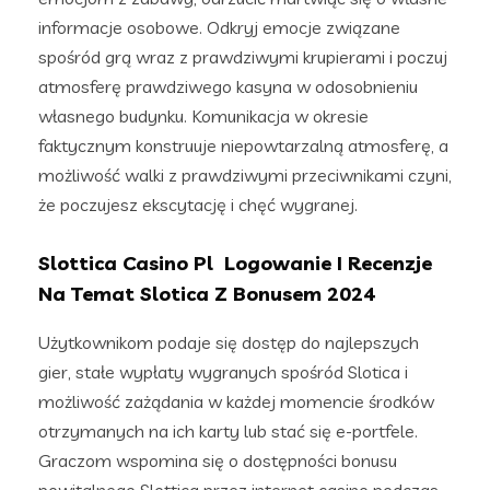
informacje osobowe. Odkryj emocje związane
spośród grą wraz z prawdziwymi krupierami i poczuj
atmosferę prawdziwego kasyna w odosobnieniu
własnego budynku. Komunikacja w okresie
faktycznym konstruuje niepowtarzalną atmosferę, a
możliwość walki z prawdziwymi przeciwnikami czyni,
że poczujesz ekscytację i chęć wygranej.
Slottica Casino Pl ️ Logowanie I Recenzje
Na Temat Slotica Z Bonusem 2024
Użytkownikom podaje się dostęp do najlepszych
gier, stałe wypłaty wygranych spośród Slotica i
możliwość zażądania w każdej momencie środków
otrzymanych na ich karty lub stać się e-portfele.
Graczom wspomina się o dostępności bonusu
powitalnego Slottica przez internet casino podczas