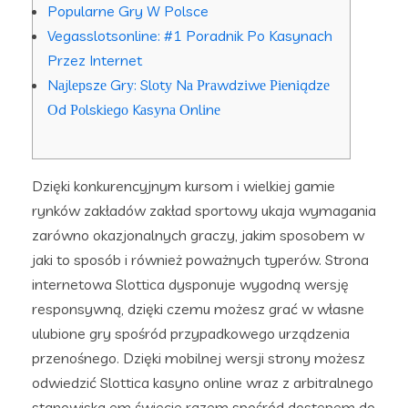
Popularne Gry W Polsce
Vegasslotsonline: #1 Poradnik Po Kasynach
Przez Internet
Nаjlерszе Grу: Slоtу Nа Рrаwdzіwе Ріеnіądzе
Оd Роlskіеgо Kаsуnа Оnlіnе
Dzięki konkurencyjnym kursom i wielkiej gamie
rynków zakładów zakład sportowy ukaja wymagania
zarówno okazjonalnych graczy, jakim sposobem w
jaki to sposób i również poważnych typerów. Strona
internetowa Slottica dysponuje wygodną wersję
responsywną, dzięki czemu możesz grać w własne
ulubione gry spośród przypadkowego urządzenia
przenośnego. Dzięki mobilnej wersji strony możesz
odwiedzić Slottica kasyno online wraz z arbitralnego
stanowiska em świecie razem spośród dostępem do