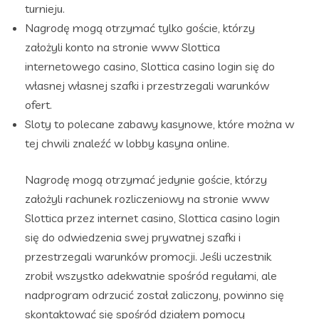
turnieju.
Nagrodę mogą otrzymać tylko goście, którzy
założyli konto na stronie www Slottica
internetowego casino, Slottica casino login się do
własnej własnej szafki i przestrzegali warunków
ofert.
Sloty to polecane zabawy kasynowe, które można w
tej chwili znaleźć w lobby kasyna online.
Nagrodę mogą otrzymać jedynie goście, którzy
założyli rachunek rozliczeniowy na stronie www
Slottica przez internet casino, Slottica casino login
się do odwiedzenia swej prywatnej szafki i
przestrzegali warunków promocji. Jeśli uczestnik
zrobił wszystko adekwatnie spośród regułami, ale
nadprogram odrzucić został zaliczony, powinno się
skontaktować się spośród działem pomocy