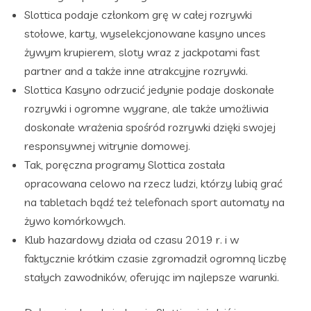
Slottica podaje członkom grę w całej rozrywki
stołowe, karty, wyselekcjonowane kasyno unces
żywym krupierem, sloty wraz z jackpotami fast
partner and a także inne atrakcyjne rozrywki.
Slottica Kasyno odrzucić jedynie podaje doskonałe
rozrywki i ogromne wygrane, ale także umożliwia
doskonałe wrażenia spośród rozrywki dzięki swojej
responsywnej witrynie domowej.
Tak, poręczna programy Slottica została
opracowana celowo na rzecz ludzi, którzy lubią grać
na tabletach bądź też telefonach sport automaty na
żywo komórkowych.
Klub hazardowy działa od czasu 2019 r. i w
faktycznie krótkim czasie zgromadził ogromną liczbę
stałych zawodników, oferując im najlepsze warunki.