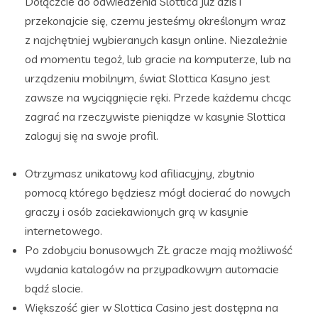
Dołączcie do odwiedzenia Slottica już dziś i
przekonajcie się, czemu jesteśmy określonym wraz
z najchętniej wybieranych kasyn online. Niezależnie
od momentu tegoż, lub gracie na komputerze, lub na
urządzeniu mobilnym, świat Slottica Kasyno jest
zawsze na wyciągnięcie ręki. Przede każdemu chcąc
zagrać na rzeczywiste pieniądze w kasynie Slottica
zaloguj się na swoje profil.
Otrzymasz unikatowy kod afiliacyjny, zbytnio
pomocą którego będziesz mógł docierać do nowych
graczy i osób zaciekawionych grą w kasynie
internetowego.
Po zdobyciu bonusowych ZŁ gracze mają możliwość
wydania katalogów na przypadkowym automacie
bądź slocie.
Większość gier w Slottica Casino jest dostępna na