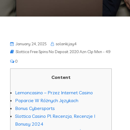
January 24, 2025
solanki.jay4
Slottica Free Spins No Deposit 2020 Azn Clp Mxn - 49
0
Content
Lemoncasino – Przez Internet Casino
Poparcie W Różnych Językach
Bonus Cybersports
Slottica Casino Pl Recenzja, Recenzje I
Bonusy 2024