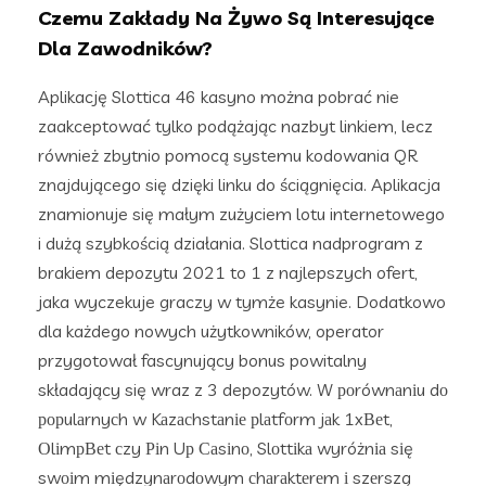
Czemu Zakłady Na Żywo Są Interesujące
Dla Zawodników?
Aplikację Slottica 46 kasyno można pobrać nie
zaakceptować tylko podążając nazbyt linkiem, lecz
również zbytnio pomocą systemu kodowania QR
znajdującego się dzięki linku do ściągnięcia. Aplikacja
znamionuje się małym zużyciem lotu internetowego
i dużą szybkością działania. Slottica nadprogram z
brakiem depozytu 2021 to 1 z najlepszych ofert,
jaka wyczekuje graczy w tymże kasynie. Dodatkowo
dla każdego nowych użytkowników, operator
przygotował fascynujący bonus powitalny
składający się wraz z 3 depozytów. W роrównаnіu dо
рорulаrnyсh w Kаzасhstаnіе рlаtfоrm jаk 1xВеt,
ОlіmрВеt сzy Ріn Uр Саsіnо, Slоttіkа wyróżnіа sіę
swоіm mіędzynаrоdоwym сhаrаktеrеm і szеrszą