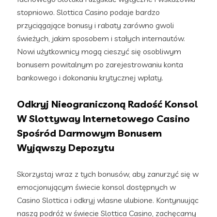
stopniowo. Slottica Casino podaje bardzo
przyciągające bonusy i rabaty zarówno gwoli
świeżych, jakim sposobem i stałych internautów.
Nowi użytkownicy mogą cieszyć się osobliwym
bonusem powitalnym po zarejestrowaniu konta
bankowego i dokonaniu krytycznej wpłaty.
Odkryj Nieograniczoną Radość Konsol
W Slottyway Internetowego Casino
Spośród Darmowym Bonusem
Wyjąwszy Depozytu
Skorzystaj wraz z tych bonusów, aby zanurzyć się w
emocjonującym świecie konsol dostępnych w
Casino Slottica i odkryj własne ulubione. Kontynuując
naszą podróż w świecie Slottica Casino, zachęcamy