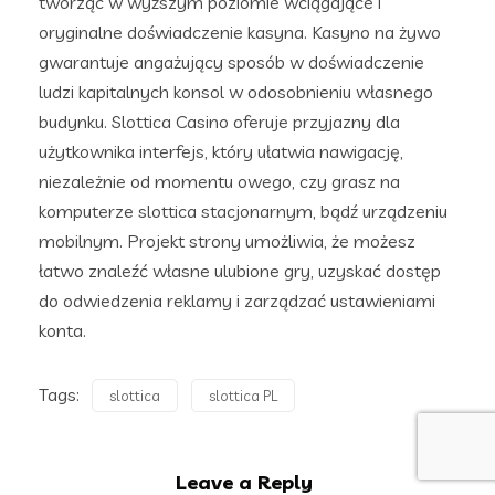
tworząc w wyższym poziomie wciągające i
oryginalne doświadczenie kasyna. Kasyno na żywo
gwarantuje angażujący sposób w doświadczenie
ludzi kapitalnych konsol w odosobnieniu własnego
budynku. Slottica Casino oferuje przyjazny dla
użytkownika interfejs, który ułatwia nawigację,
niezależnie od momentu owego, czy grasz na
komputerze slottica stacjonarnym, bądź urządzeniu
mobilnym. Projekt strony umożliwia, że możesz
łatwo znaleźć własne ulubione gry, uzyskać dostęp
do odwiedzenia reklamy i zarządzać ustawieniami
konta.
Tags:
slottica
slottica PL
Leave a Reply