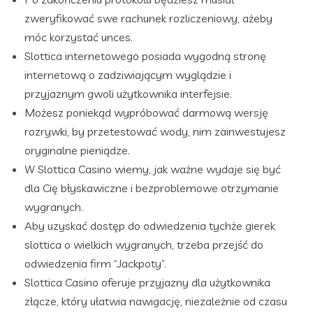
zweryfikować swe rachunek rozliczeniowy, ażeby
móc korzystać unces.
Slottica internetowego posiada wygodną stronę
internetową o zadziwiającym wyglądzie i
przyjaznym gwoli użytkownika interfejsie.
Możesz poniekąd wypróbować darmową wersję
rozrywki, by przetestować wody, nim zainwestujesz
oryginalne pieniądze.
W Slottica Casino wiemy, jak ważne wydaje się być
dla Cię błyskawiczne i bezproblemowe otrzymanie
wygranych.
Aby uzyskać dostęp do odwiedzenia tychże gierek
slottica o wielkich wygranych, trzeba przejść do
odwiedzenia firm “Jackpoty”.
Slottica Casino oferuje przyjazny dla użytkownika
złącze, który ułatwia nawigację, niezależnie od czasu