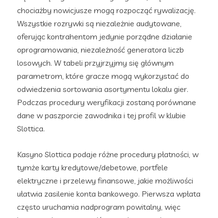
chociażby nowicjusze mogą rozpocząć rywalizację.
Wszystkie rozrywki są niezależnie audytowane,
oferując kontrahentom jedynie porządne działanie
oprogramowania, niezależność generatora liczb
losowych. W tabeli przyjrzyjmy się głównym
parametrom, które gracze mogą wykorzystać do
odwiedzenia sortowania asortymentu lokalu gier.
Podczas procedury weryfikacji zostaną porównane
dane w paszporcie zawodnika i tej profil w klubie
Slottica.
Kasyno Slottica podaje różne procedury płatności, w
tymże karty kredytowe/debetowe, portfele
elektryczne i przelewy finansowe, jakie możliwości
ułatwia zasilenie konta bankowego. Pierwsza wpłata
często uruchamia nadprogram powitalny, więc