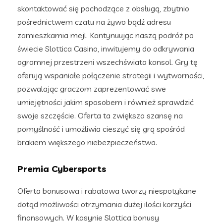
skontaktować się pochodzące z obsługą, zbytnio
pośrednictwem czatu na żywo bądź adresu
zamieszkamia mejl. Kontynuując naszą podróż po
świecie Slottica Casino, inwitujemy do odkrywania
ogromnej przestrzeni wszechświata konsol. Gry tę
oferują wspaniałe połączenie strategii i wytworności,
pozwalając graczom zaprezentować swe
umiejętności jakim sposobem i również sprawdzić
swoje szczęście. Oferta ta zwiększa szansę na
pomyślność i umożliwia cieszyć się grą spośród
brakiem większego niebezpieczeństwa.
Premia Cybersports
Oferta bonusowa i rabatowa tworzy niespotykane
dotąd możliwości otrzymania dużej ilości korzyści
finansowych. W kasynie Slottica bonusy