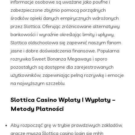
informacje osobowe są uważane jako poufne i
zabezpieczone zbytnio pomocą porządnych
środków opieki danych empirycznych wdrożonych
przez Slottica. Oferując zróżnicowane alternatywy
bankowości i wyraźnie określając limity i upływy,
Slottica oldschoolowa się zapewnić naszym fanom
jasne i dobre doświadczenia finansowe. Popularna
rozrywka Sweet Bonanza Megaways i sporo
pozostałych są dostępne dla zarejestrowanych
użytkowników, zapewniając pełną rozrywkę i emocje
na najwyższym szczeblu.
Slottica Casino Wpłaty I Wypłaty –
Metody Płatności
Aby rozpocząć grę w trybie prawdziwych zakładów,
gracze muszą Slottica casino login się mhh